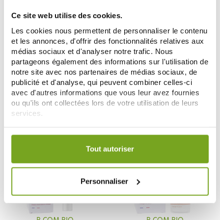
Ce site web utilise des cookies.
Les cookies nous permettent de personnaliser le contenu
et les annonces, d'offrir des fonctionnalités relatives aux
B COM BIO
B COM BIO
médias sociaux et d'analyser notre trafic. Nous
B COM BIO HOMME SOIN ANTI
B COM BIO CREME ANTI RIDES
partageons également des informations sur l'utilisation de
AGE MULTI ACTIONS 50ML
NOURRISSANTE 50ML
16,90 €
17,90 €
notre site avec nos partenaires de médias sociaux, de
publicité et d'analyse, qui peuvent combiner celles-ci
ДОБАВИТЬ В КОРЗИНУ
ДОБАВИТЬ В КОРЗИНУ
avec d'autres informations que vous leur avez fournies
ou qu'ils ont collectées lors de votre utilisation de leurs
services.
-10
%
Votre choix de consentement est conservé pendant une
durée de 12 mois.
Tout autoriser
Personnaliser