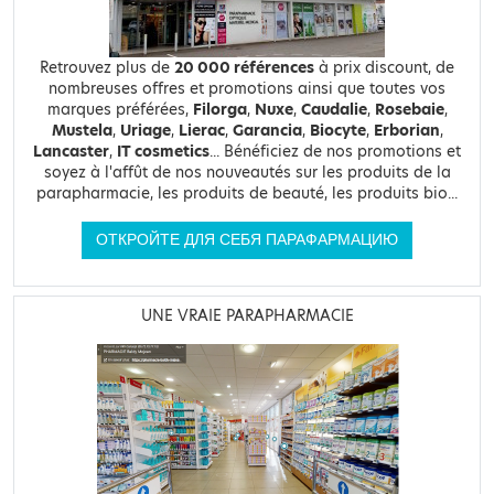
Retrouvez plus de
20 000 références
à prix discount, de
nombreuses offres et promotions ainsi que toutes vos
marques préférées,
Filorga
,
Nuxe
,
Caudalie
,
Rosebaie
,
Mustela
,
Uriage
,
Lierac
,
Garancia
,
Biocyte
,
Erborian
,
Lancaster
,
IT cosmetics
... Bénéficiez de nos promotions et
soyez à l'affût de nos nouveautés sur les produits de la
parapharmacie, les produits de beauté, les produits bio...
ОТКРОЙТЕ ДЛЯ СЕБЯ ПАРАФАРМАЦИЮ
UNE VRAIE PARAPHARMACIE