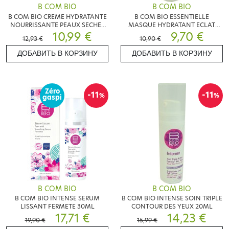
B COM BIO
B COM BIO
B COM BIO CREME HYDRATANTE
B COM BIO ESSENTIELLE
NOURRISSANTE PEAUX SECHES
MASQUE HYDRATANT ECLAT
50ML
10,99 €
50ML
9,70 €
12,93 €
10,90 €
ДОБАВИТЬ В КОРЗИНУ
ДОБАВИТЬ В КОРЗИНУ
Zéro
-11
-11
%
%
gaspi
B COM BIO
B COM BIO
B COM BIO INTENSE SERUM
B COM BIO INTENSE SOIN TRIPLE
LISSANT FERMETE 30ML
CONTOUR DES YEUX 20ML
17,71 €
14,23 €
19,90 €
15,99 €