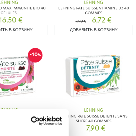
LEHNING
LEHNING
O MAX IMMUNITE BIO 40
LEHNING PATE SUISSE VITAMINE D3 40
GELULES
GOMMES
16,50 €
6,72 €
7,90 €
ИТЬ В КОРЗИНУ
ДОБАВИТЬ В КОРЗИНУ
-10
%
LEHNING
LEHNING
E SUISSE IMMUNITE 40
LEHNING PATE SUISSE DETENTE SANS
GOMMES
SUCRE 40 GOMMES
7,11 €
7,90 €
 €