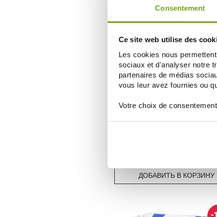
ДОБАВИТЬ В КОРЗИНУ
Consentement
Ce site web utilise des cook
-
Les cookies nous permettent d
sociaux et d'analyser notre t
partenaires de médias sociaux
vous leur avez fournies ou qu'
Votre choix de consentement
LEHNING
LEHNING PROSTA-RESIST 60 COM
17,37 €
19,30 €
ДОБАВИТЬ В КОРЗИНУ
-