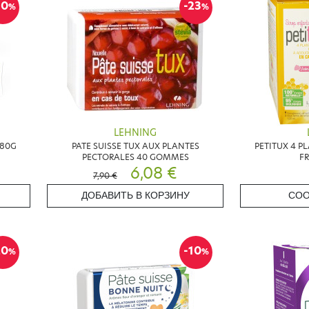
10
-23
%
%
LEHNING
 80G
PATE SUISSE TUX AUX PLANTES
PETITUX 4 P
PECTORALES 40 GOMMES
FR
6,08 €
7,90 €
ДОБАВИТЬ В КОРЗИНУ
СОО
20
-10
%
%