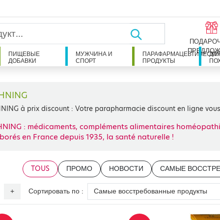
ПОДАРО
ПРЕДЛОЖ
ПИЩЕВЫЕ
МУЖЧИНА И
ПАРАФАРМАЦЕВТИЧЕСКИ
ДЛ
ДОБАВКИ
СПОРТ
ПРОДУКТЫ
ПО
HNING
NING à prix discount : Votre parapharmacie discount en ligne vou
NING : médicaments, compléments alimentaires homéopathiq
borés en France depuis 1935, la santé naturelle !
TOUS
ПРОМО
НОВОСТИ
САМЫЕ ВОССТР
Сортировать по :
+