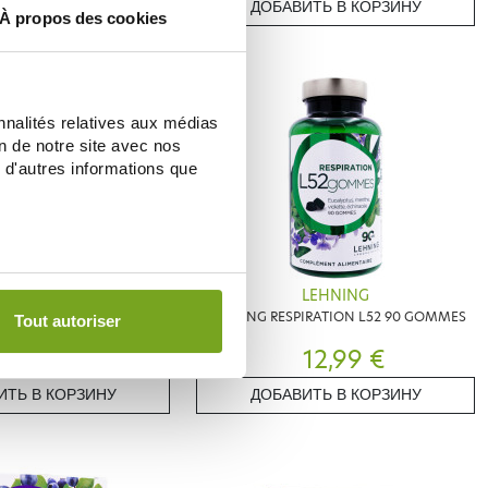
ИТЬ В КОРЗИНУ
ДОБАВИТЬ В КОРЗИНУ
À propos des cookies
-15
%
nnalités relatives aux médias
on de notre site avec nos
 d'autres informations que
LEHNING
LEHNING
BIO CLIMAXOLCAPS
LEHNING RESPIRATION L52 90 GOMMES
Tout autoriser
TION 60 GÉLULES
11,30 €
12,99 €
€
ИТЬ В КОРЗИНУ
ДОБАВИТЬ В КОРЗИНУ