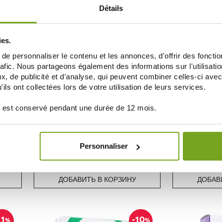
ДОБАВИТЬ В КОРЗИНУ
ДОБАВ
Détails
ies.
10
%
e personnaliser le contenu et les annonces, d'offrir des fonctio
rafic. Nous partageons également des informations sur l'utilisati
, de publicité et d'analyse, qui peuvent combiner celles-ci avec
ils ont collectées lors de votre utilisation de leurs services.
 est conservé pendant une durée de 12 mois.
LEHNING
PRIMES
LEHNING BIO CLIMAXOLCAPS
LEHNING 
Personnaliser
CIRCULATION 120 GÉLULES
CIRCULA
16,99 €
13,30 
ДОБАВИТЬ В КОРЗИНУ
ДОБАВ
11
-10
%
%