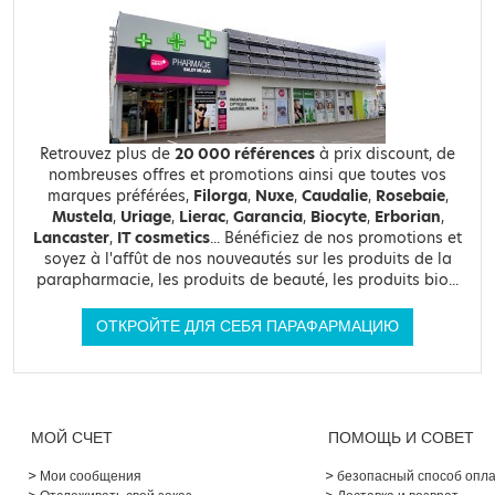
Retrouvez plus de
20 000 références
à prix discount, de
nombreuses offres et promotions ainsi que toutes vos
marques préférées,
Filorga
,
Nuxe
,
Caudalie
,
Rosebaie
,
Mustela
,
Uriage
,
Lierac
,
Garancia
,
Biocyte
,
Erborian
,
Lancaster
,
IT cosmetics
... Bénéficiez de nos promotions et
soyez à l'affût de nos nouveautés sur les produits de la
parapharmacie, les produits de beauté, les produits bio...
ОТКРОЙТЕ ДЛЯ СЕБЯ ПАРАФАРМАЦИЮ
МОЙ СЧЕТ
ПОМОЩЬ И СОВЕТ
Мои сообщения
безопасный способ опл