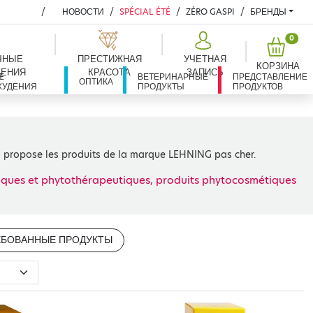
НОВОСТИ
SPÉCIAL ÉTÉ
ZÉRO GASPI
БРЕНДЫ
PROD
0
ЧНЫЕ
ПРЕСТИЖНАЯ
УЧЕТНАЯ
КОРЗИНА
ЕНИЯ
КРАСОТА
ЗАПИСЬ
Е
Я
ВЕТЕРИНАРНЫЕ
ПРЕДСТАВЛЕНИЕ
ОПТИКА
ХУДЕНИЯ
ПРОДУКТЫ
ПРОДУКТОВ
s propose les produits de la marque LEHNING pas cher.
ues et phytothérapeutiques, produits phytocosmétiques
ЕБОВАННЫЕ ПРОДУКТЫ