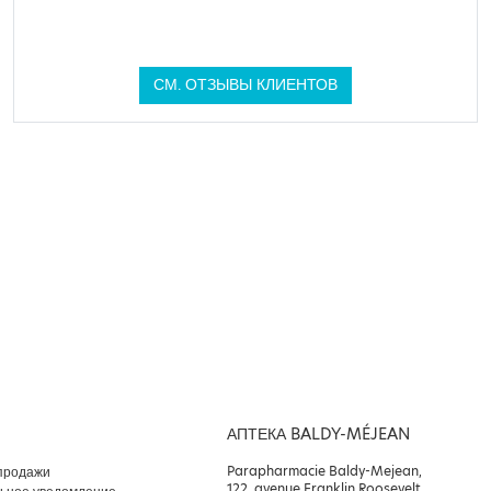
СМ. ОТЗЫВЫ КЛИЕНТОВ
АПТЕКА BALDY-MÉJEAN
Parapharmacie Baldy-Mejean,
продажи
122, avenue Franklin Roosevelt,