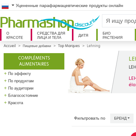
Russian
Уцененные парафармацевтические продукты онлайн
О
СРЕДСТВА ДЛЯ
БИО
ДИТЯ
КРАСОТЕ
ЛИЦА И ТЕЛА
РАСТЕНИЯ
Accueil
Пищевые добавки
Top Marques
Lehning
LE
COMPLÉMENTS
ALIMENTAIRES
LEH
+
По эффекту
LEH
+
По продуктам
éla
+
По аудитории
+
Благосостояние
+
Красота
Фильтровать по
БРЕНД