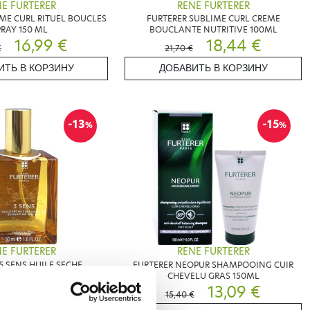
E FURTERER
RENE FURTERER
ME CURL RITUEL BOUCLES
FURTERER SUBLIME CURL CREME
PRAY 150 ML
BOUCLANTE NUTRITIVE 100ML
16,99 €
18,44 €
€
21,70 €
ИТЬ В КОРЗИНУ
ДОБАВИТЬ В КОРЗИНУ
-13
-15
%
%
E FURTERER
RENE FURTERER
5 SENS HUILE SECHE
FURTERER NEOPUR SHAMPOOING CUIR
IMATRICE 50ML
CHEVELU GRAS 150ML
13,22 €
13,09 €
€
15,40 €