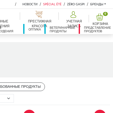
НОВОСТИ
SPÉCIAL ÉTÉ
ZÉRO GASPI
БРЕНДЫ
PROD
0
ЧНЫЕ
ПРЕСТИЖНАЯ
УЧЕТНАЯ
КОРЗИНА
ЕНИЯ
КРАСОТА
ЗАПИСЬ
Е
Я
ВЕТЕРИНАРНЫЕ
ПРЕДСТАВЛЕНИЕ
ОПТИКА
ХУДЕНИЯ
ПРОДУКТЫ
ПРОДУКТОВ
ЕБОВАННЫЕ ПРОДУКТЫ