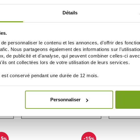
ДОБАВИТЬ В КОРЗИНУ
ДОБАВ
Détails
15
%
ies.
e personnaliser le contenu et les annonces, d'offrir des fonctio
rafic. Nous partageons également des informations sur l'utilisati
, de publicité et d'analyse, qui peuvent combiner celles-ci avec
ils ont collectées lors de votre utilisation de leurs services.
 est conservé pendant une durée de 12 mois.
RENE FURTERER
REN
 CUIR
FURTERER VOLUMEA SHAMPOOING
FURTERER 
EXPANSEUR 250ML
EXPA
Personnaliser
13,90 €
13,99 
ДОБАВИТЬ В КОРЗИНУ
ДОБАВ
15
-15
%
%