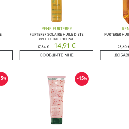
RENE FURTERER
REN
E
FURTERER SOLAIRE HUILE D'ETE
FURTERER HUI
PROTECTRICE 100ML
14,91 €
17,54 €
25,60 
СООБЩИТЕ МНЕ
ДОБАВ
15
-15
%
%