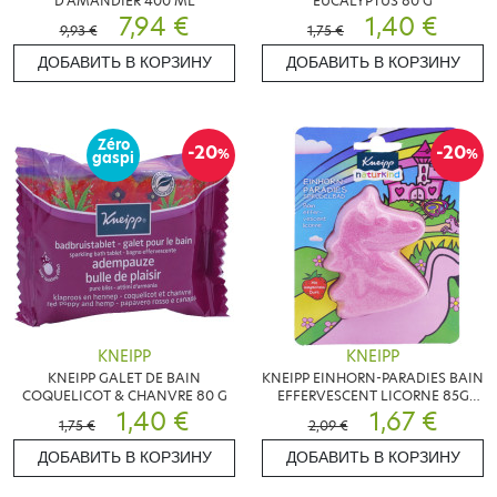
D'AMANDIER 400 ML
EUCALYPTUS 80 G
7,94 €
1,40 €
9,93 €
1,75 €
ДОБАВИТЬ В КОРЗИНУ
ДОБАВИТЬ В КОРЗИНУ
Zéro
-20
-20
%
%
gaspi
KNEIPP
KNEIPP
KNEIPP GALET DE BAIN
KNEIPP EINHORN-PARADIES BAIN
COQUELICOT & CHANVRE 80 G
EFFERVESCENT LICORNE 85G
1,40 €
FRAISE
1,67 €
1,75 €
2,09 €
ДОБАВИТЬ В КОРЗИНУ
ДОБАВИТЬ В КОРЗИНУ