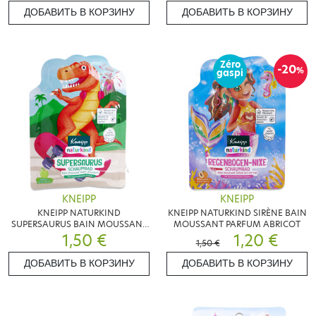
ДОБАВИТЬ В КОРЗИНУ
ДОБАВИТЬ В КОРЗИНУ
Zéro
-20
%
gaspi
KNEIPP
KNEIPP
KNEIPP NATURKIND
KNEIPP NATURKIND SIRÈNE BAIN
SUPERSAURUS BAIN MOUSSANT
MOUSSANT PARFUM ABRICOT
PARFUM POMME
1,50 €
1,20 €
1,50 €
ДОБАВИТЬ В КОРЗИНУ
ДОБАВИТЬ В КОРЗИНУ