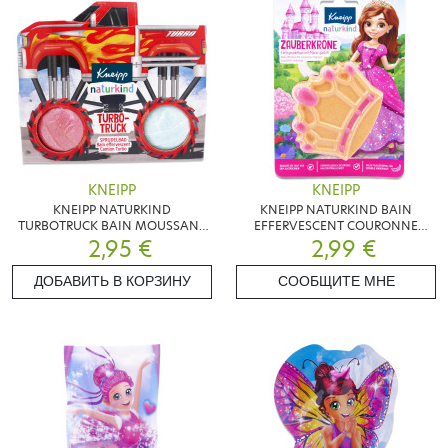
KNEIPP
KNEIPP
KNEIPP NATURKIND
KNEIPP NATURKIND BAIN
TURBOTRUCK BAIN MOUSSANT
EFFERVESCENT COURONNE
2,95 €
X2
MAGIQUE
2,99 €
ДОБАВИТЬ В КОРЗИНУ
СООБЩИТЕ МНЕ