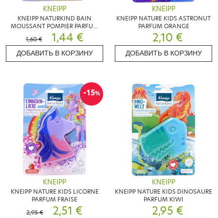
KNEIPP
KNEIPP
KNEIPP NATURKIND BAIN
KNEIPP NATURE KIDS ASTRONUT
MOUSSANT POMPIER PARFUM
PARFUM ORANGE
PÊCHE
1,44 €
2,10 €
1,60 €
ДОБАВИТЬ В КОРЗИНУ
ДОБАВИТЬ В КОРЗИНУ
-15
%
KNEIPP
KNEIPP
KNEIPP NATURE KIDS LICORNE
KNEIPP NATURE KIDS DINOSAURE
PARFUM FRAISE
PARFUM KIWI
2,51 €
2,95 €
2,95 €