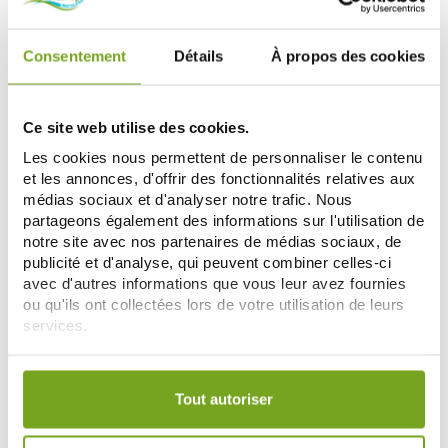
Consentement
Détails
À propos des cookies
KNEIPP
KNEIPP
Ce site web utilise des cookies.
KNEIPP CRISTAUX DE BAIN POUR
KNEIPP KIDS PIN-PON BAIN
Les cookies nous permettent de personnaliser le contenu
LES PIEDS AU CALENDULA 600G
MOUSSANT MYRTILLE 40ML
9,49 €
1,30 €
et les annonces, d'offrir des fonctionnalités relatives aux
11,86 €
médias sociaux et d'analyser notre trafic. Nous
СООБЩИТЕ МНЕ
ДОБАВИТЬ В КОРЗИНУ
partageons également des informations sur l'utilisation de
notre site avec nos partenaires de médias sociaux, de
publicité et d'analyse, qui peuvent combiner celles-ci
avec d'autres informations que vous leur avez fournies
Zéro
-20
%
gaspi
ou qu'ils ont collectées lors de votre utilisation de leurs
services.
Votre choix de consentement est conservé pendant une
durée de 12 mois.
Tout autoriser