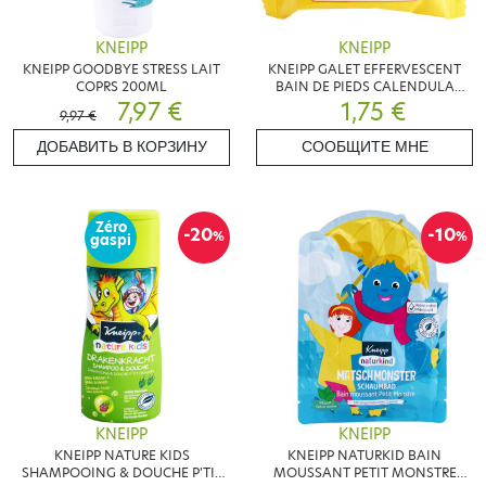
KNEIPP
KNEIPP
KNEIPP GOODBYE STRESS LAIT
KNEIPP GALET EFFERVESCENT
COPRS 200ML
BAIN DE PIEDS CALENDULA
7,97 €
ROMARIN 80G
1,75 €
9,97 €
ДОБАВИТЬ В КОРЗИНУ
СООБЩИТЕ МНЕ
Zéro
-20
-10
%
%
gaspi
KNEIPP
KNEIPP
KNEIPP NATURE KIDS
KNEIPP NATURKID BAIN
SHAMPOOING & DOUCHE P'TIT
MOUSSANT PETIT MONSTRE