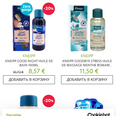
Zéro
-20
%
gaspi
KNEIPP
KNEIPP
KNEIPP GOOD NIGHT HUILE DE
KNEIPP GOODBYE STRESS HUILE
BAIN 100ML
DE MASSAGE MENTHE ROMARIN
8,57 €
11,50 €
100ML
10,72 €
ДОБАВИТЬ В КОРЗИНУ
ДОБАВИТЬ В КОРЗИНУ
-20
%