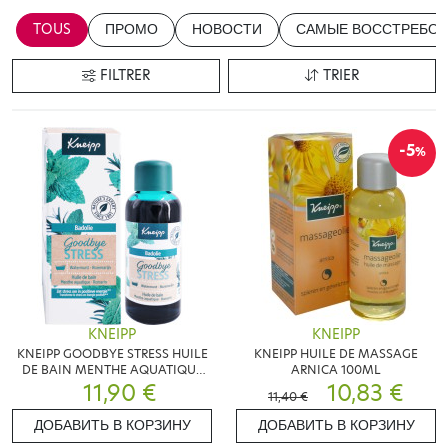
TOUS
ПРОМО
НОВОСТИ
САМЫЕ ВОССТРЕБОВ
FILTRER
TRIER
-5
%
KNEIPP
KNEIPP
KNEIPP GOODBYE STRESS HUILE
KNEIPP HUILE DE MASSAGE
DE BAIN MENTHE AQUATIQUE
ARNICA 100ML
ROMARIN 100ML
11,90 €
10,83 €
11,40 €
ДОБАВИТЬ В КОРЗИНУ
ДОБАВИТЬ В КОРЗИНУ