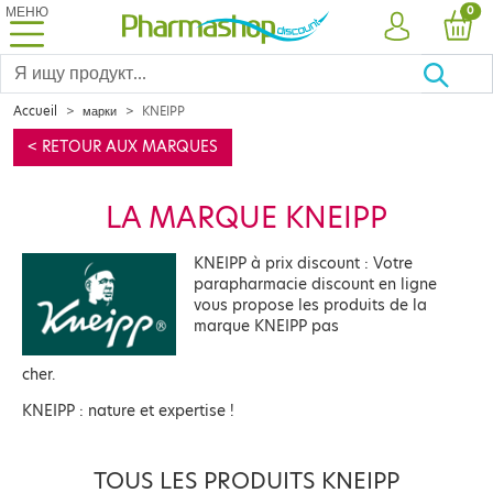
МЕНЮ
PRO
0
УЧЕТНАЯ ЗА
КОР
Accueil
марки
KNEIPP
< RETOUR AUX MARQUES
LA MARQUE KNEIPP
KNEIPP à prix discount : Votre
parapharmacie discount en ligne
vous propose les produits de la
marque KNEIPP pas
cher.
KNEIPP : nature et expertise !
TOUS LES PRODUITS KNEIPP