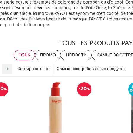
risterie naturels, exempts de colorant, de paraben ou d’alcool. Cer
sont désormais devenus iconiques, tels la Pâte Grise, la Spéciale 
près d’un siècle, la marque PAYOT est synonyme d’efficacité, de tol
on. Découvrez l’univers beauté de la marque PAYOT à travers notre
rs produits de la marque.
TOUS LES PRODUITS PA
TOUS
ПРОМО
НОВОСТИ
САМЫЕ ВОССТР
Сортировать по :
+
20
-20
%
%
g