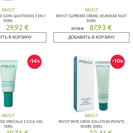
PAYOT
PAYOT
E SOIN QUOTIDIEN 3 EN 1
PAYOT SUPREME CREME JEUNESSE NUIT
50ML
50ML
29,92 €
87,93 €
€
97,70 €
ИТЬ В КОРЗИНУ
ДОБАВИТЬ В КОРЗИНУ
-14
-10
%
%
PAYOT
PAYOT
ISE SPECIALE 5 CICA-GEL
PAYOT PATE GRISE SOLUTION POINTS
15ML
NOIRS 30ML