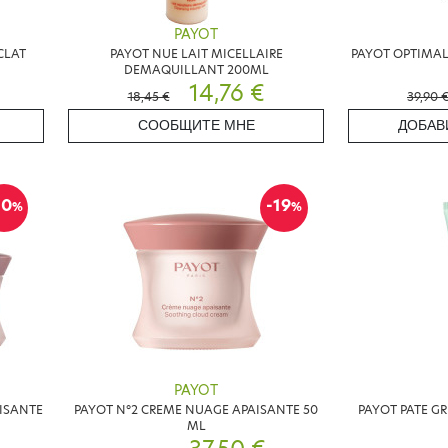
PAYOT
CLAT
PAYOT NUE LAIT MICELLAIRE
PAYOT OPTIMAL
DEMAQUILLANT 200ML
14,76 €
18,45 €
39,90 
СООБЩИТЕ МНЕ
ДОБАВ
10
-19
%
%
PAYOT
ISANTE
PAYOT N°2 CREME NUAGE APAISANTE 50
PAYOT PATE GR
ML