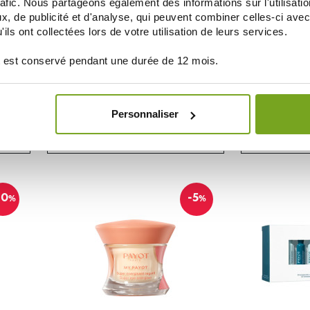
rafic. Nous partageons également des informations sur l'utilisati
, de publicité et d'analyse, qui peuvent combiner celles-ci avec
ils ont collectées lors de votre utilisation de leurs services.
 est conservé pendant une durée de 12 mois.
PAYOT
SAGE
PAYOT RITUEL DOUCEUR GRANITE
PAYOT RIT
EXFOLIANT CORPS 200ML
HA
22,94 €
Personnaliser
26,99 €
26,99 
ДОБАВИТЬ В КОРЗИНУ
ДОБАВ
10
-5
%
%