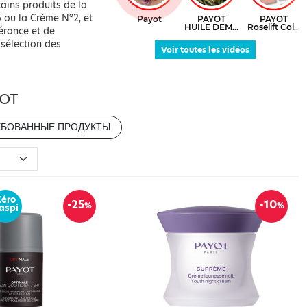
tains produits de la
5 ou la Crème N°2, et
érance et de
 sélection des
Voir toutes les vidéos
YOT
ЕБОВАННЫЕ ПРОДУКТЫ
Zéro
-25
-10
%
%
aspi