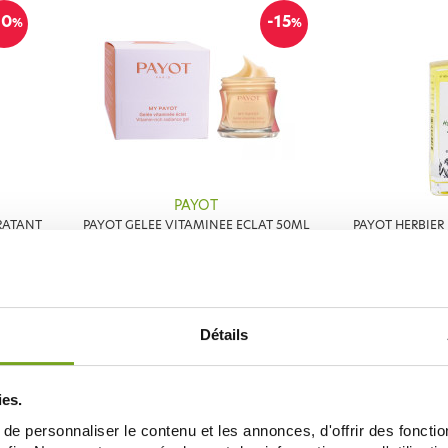
10
-15
%
%
PAYOT
RATANT
PAYOT GELEE VITAMINEE ECLAT 50ML
PAYOT HERBIER
HUILE ESSENT
29,92 €
35,20 €
44,20 
ДОБАВИТЬ В КОРЗИНУ
ДОБАВ
Détails
27
-15
%
%
ies.
e personnaliser le contenu et les annonces, d'offrir des fonctio