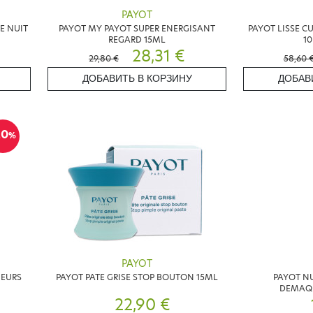
PAYOT
E NUIT
PAYOT MY PAYOT SUPER ENERGISANT
PAYOT LISSE CU
REGARD 15ML
1
28,31 €
29,80 €
58,60 
ДОБАВИТЬ В КОРЗИНУ
ДОБАВ
20
%
PAYOT
GEURS
PAYOT PATE GRISE STOP BOUTON 15ML
PAYOT NU
DEMAQU
22,90 €