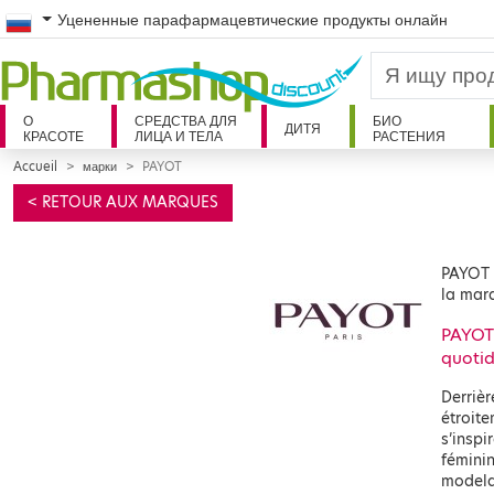
Russian
Уцененные парафармацевтические продукты онлайн
О
СРЕДСТВА ДЛЯ
БИО
ДИТЯ
КРАСОТЕ
ЛИЦА И ТЕЛА
РАСТЕНИЯ
Accueil
марки
PAYOT
< RETOUR AUX MARQUES
PAYOT 
la mar
PAYOT 
quotid
Derrièr
étroit
s’inspi
féminin
modelag