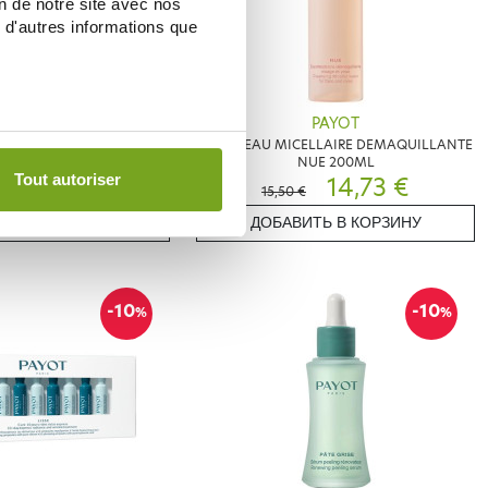
on de notre site avec nos
 d'autres informations que
PAYOT
PAYOT
UEL DOUCEUR BOUGIE
PAYOT EAU MICELLAIRE DEMAQUILLANTE
RMONISANTE
NUE 200ML
21,59 €
14,73 €
Tout autoriser
€
15,50 €
ИТЬ В КОРЗИНУ
ДОБАВИТЬ В КОРЗИНУ
-10
-10
%
%