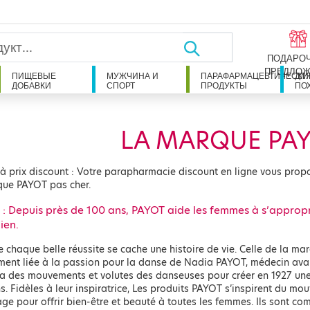
ПОДАРО
ПРЕДЛОЖ
ПИЩЕВЫЕ
МУЖЧИНА И
ПАРАФАРМАЦЕВТИЧЕСКИ
ДЛ
ДОБАВКИ
СПОРТ
ПРОДУКТЫ
ПО
LA MARQUE PA
à prix discount : Votre parapharmacie discount en ligne vous propo
que PAYOT pas cher.
: Depuis près de 100 ans, PAYOT aide les femmes à s’appropr
ien.
e chaque belle réussite se cache une histoire de vie. Celle de la m
ement liée à la passion pour la danse de Nadia PAYOT, médecin avan
ra des mouvements et volutes des danseuses pour créer en 1927 une
s. Fidèles à leur inspiratrice, Les produits PAYOT s’inspirent du mo
e pour offrir bien-être et beauté à toutes les femmes. Ils sont co