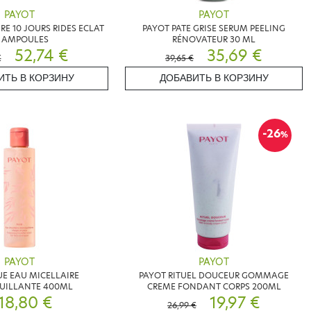
PAYOT
PAYOT
RE 10 JOURS RIDES ECLAT
PAYOT PATE GRISE SERUM PEELING
0 AMPOULES
RÉNOVATEUR 30 ML
52,74 €
35,69 €
€
39,65 €
ИТЬ В КОРЗИНУ
ДОБАВИТЬ В КОРЗИНУ
-26
%
PAYOT
PAYOT
E EAU MICELLAIRE
PAYOT RITUEL DOUCEUR GOMMAGE
ILLANTE 400ML
CREME FONDANT CORPS 200ML
18,80 €
19,97 €
26,99 €