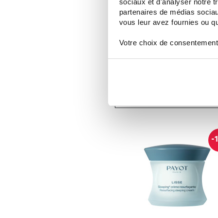
sociaux et d'analyser notre t
partenaires de médias sociaux
vous leur avez fournies ou qu'
Votre choix de consentement
PAYOT
PAYOT HERBIER BARRE DE MAS
NOURRISSANTE 50G
15,48 €
21,20 €
ДОБАВИТЬ В КОРЗИНУ
-