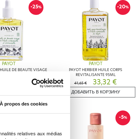
-25
-20
%
%
PAYOT
PAYOT
 HUILE DE BEAUTE VISAGE
PAYOT HERBIER HUILE CORPS
IELLE IMMORTELLE 30ML
REVITALISANTE 95ML
33,15 €
33,32 €
€
41,65 €
ИТЬ В КОРЗИНУ
ДОБАВИТЬ В КОРЗИНУ
À propos des cookies
-20
-5
%
%
nnalités relatives aux médias