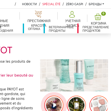
НОВОСТИ
SPÉCIAL ÉTÉ
ZÉRO GASPI
БРЕНДЫ
PROD
0
ЧНЫЕ
ПРЕСТИЖНАЯ
УЧЕТНАЯ
КОРЗИНА
ЕНИЯ
КРАСОТА
ЗАПИСЬ
Е
Я
ВЕТЕРИНАРНЫЕ
ПРЕДСТАВЛЕНИЕ
ОПТИКА
ХУДЕНИЯ
ПРОДУКТЫ
ПРОДУКТОВ
YOT
se les produits de
ier leur beauté au
arque PAYOT est
t-gardiste, qui
 ligne de soins
uvement et du
mposés d’ingrédients