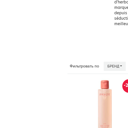
d'herbo
marque 
depuis 
séducti
meilleu
Фильтровать по
БРЕНД
-