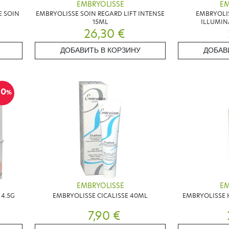
EMBRYOLISSE
EM
E SOIN
EMBRYOLISSE SOIN REGARD LIFT INTENSE
EMBRYOLIS
15ML
ILLUMIN
26,30 €
ДОБАВИТЬ В КОРЗИНУ
ДОБАВ
10
%
EMBRYOLISSE
EM
 4.5G
EMBRYOLISSE CICALISSE 40ML
EMBRYOLISSE H
7,90 €