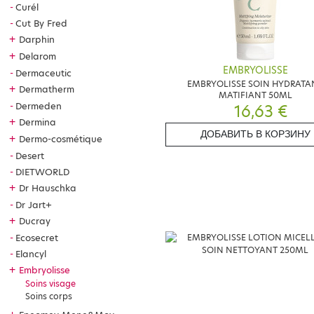
Curél
Cut By Fred
+
Darphin
+
Delarom
EMBRYOLISSE
Dermaceutic
EMBRYOLISSE SOIN HYDRATA
+
Dermatherm
MATIFIANT 50ML
Dermeden
16,63 €
+
Dermina
ДОБАВИТЬ В КОРЗИНУ
+
Dermo-cosmétique
Desert
DIETWORLD
+
Dr Hauschka
Dr Jart+
+
Ducray
Ecosecret
Elancyl
+
Embryolisse
Soins visage
Soins corps