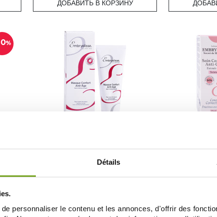
ДОБАВИТЬ В КОРЗИНУ
ДОБАВ
10
%
EMBRYOLISSE
EM
ENTRE
EMBRYOLISSE MASQUE CONFORT ANTI
EMBRYOLISSE 
AGE 60ML
CERNES 
24,99 €
Détails
ДОБАВИТЬ В КОРЗИНУ
ДОБАВ
ies.
e personnaliser le contenu et les annonces, d'offrir des fonctio