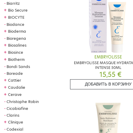
Biarritz
+
Bio Secure
+
BIOCYTE
Biodance
+
Bioderma
Bioregena
+
Biosalines
+
Biosince
EMBRYOLISSE
+
Biotherm
EMBRYOLISSE MASQUE HYDRAT
Bondi Sands
INTENSE 50ML
15,55 €
Boreade
+
Cattier
ДОБАВИТЬ В КОРЗИНУ
+
Caudalie
+
Cerave
Christophe Robin
Cicabiafine
Clarins
+
Clinique
Codexial