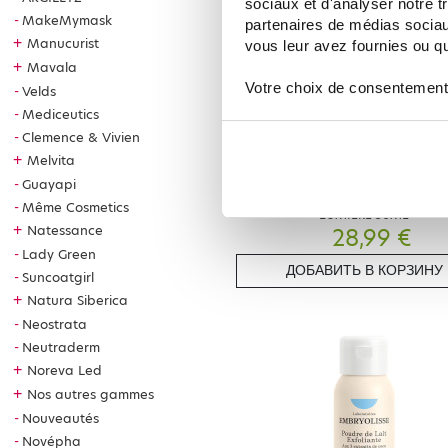
sociaux et d'analyser notre t
MakeMymask
partenaires de médias sociaux
+
Manucurist
vous leur avez fournies ou qu'
+
Mavala
Votre choix de consentement
Velds
Mediceutics
Clemence & Vivien
+
Melvita
EMBRYOLISSE
Guayapi
EMBRYOLISSE SOIN BLUSH DE PEA
Même Cosmetics
LUMIERE 50ML
+
Natessance
28,99 €
Lady Green
ДОБАВИТЬ В КОРЗИНУ
Suncoatgirl
+
Natura Siberica
Neostrata
Neutraderm
+
Noreva Led
+
Nos autres gammes
Nouveautés
Novépha