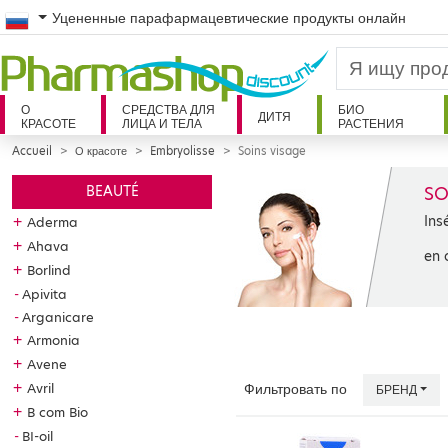
Russian
Уцененные парафармацевтические продукты онлайн
О
СРЕДСТВА ДЛЯ
БИО
ДИТЯ
КРАСОТЕ
ЛИЦА И ТЕЛА
РАСТЕНИЯ
Accueil
О красоте
Embryolisse
Soins visage
SO
BEAUTÉ
Ins
+
Aderma
+
Ahava
en 
+
Borlind
Apivita
Arganicare
+
Armonia
+
Avene
+
Avril
Фильтровать по
БРЕНД
+
B com Bio
BI-oil