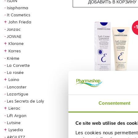
ISDIN
ДОБАВИТЬ В КОРЗИНУ
Isispharma
It Cosmetics
+
John Frieda
-
Jonzac
JOWAE
+
Klorane
+
Korres
Krème
La Corvette
La rosée
+
Laino
EMBRYOLISSE
Lancaster
EMBRYOLISSE LAIT CREME CONC
Lazartigue
30ML
10,35 €
Les Secrets de Loly
11,50 €
Consentement
+
Lierac
ДОБАВИТЬ В КОРЗИНУ
Lift Argan
Lutsine
Ce site web utilise des cook
+
Lysedia
Les cookies nous permettent d
ARGILETZ