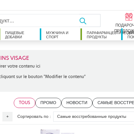
ПОДАРО
ПРЕДЛОЖ
ПИЩЕВЫЕ
МУЖЧИНА И
ПАРАФАРМАЦЕВТИЧЕСКИ
ДЛ
ДОБАВКИ
СПОРТ
ПРОДУКТЫ
ПО
INS VISAGE
érer votre contenu ici
cliquant sur le bouton "Modifier le contenu"
TOUS
ПРОМО
НОВОСТИ
САМЫЕ ВОССТР
Сортировать по :
+