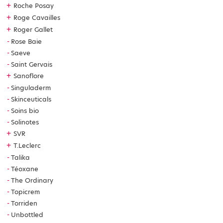
+
Roche Posay
+
Roge Cavailles
+
Roger Gallet
Rose Baie
Saeve
Saint Gervais
+
Sanoflore
Singuladerm
Skinceuticals
Soins bio
Solinotes
+
SVR
+
T.Leclerc
Talika
Téoxane
The Ordinary
Topicrem
Torriden
Unbottled