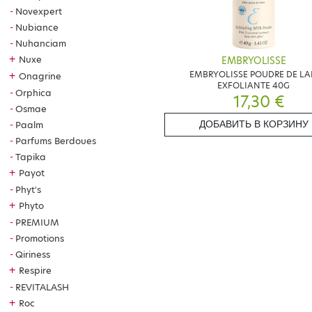
Novexpert
Nubiance
Nuhanciam
+
Nuxe
EMBRYOLISSE
EMBRYOLISSE POUDRE DE LA
+
Onagrine
EXFOLIANTE 40G
Orphica
17,30 €
Osmae
ДОБАВИТЬ В КОРЗИНУ
Paalm
Parfums Berdoues
Tapika
+
Payot
Phyt's
+
Phyto
PREMIUM
Promotions
Qiriness
+
Respire
REVITALASH
+
Roc