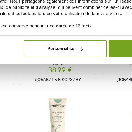
rafic. Nous partageons également des informations sur l'utilisati
, de publicité et d'analyse, qui peuvent combiner celles-ci avec
ils ont collectées lors de votre utilisation de leurs services.
 est conservé pendant une durée de 12 mois.
Personnaliser
EMBRYOLISSE
EM
U ROSE
EMBRYOLISSE CREME NUTRI VITALITE
EMBRYOLISSE BA
50ML
I
38,99 €
ДОБАВИТЬ В КОРЗИНУ
ДОБАВ