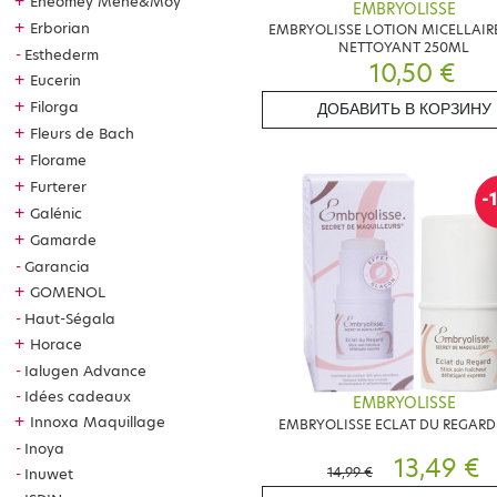
+
Eneomey Mene&Moy
EMBRYOLISSE
+
Erborian
EMBRYOLISSE LOTION MICELLAIR
NETTOYANT 250ML
Esthederm
10,50 €
+
Eucerin
+
Filorga
ДОБАВИТЬ В КОРЗИНУ
+
Fleurs de Bach
+
Florame
+
Furterer
-
+
Galénic
+
Gamarde
Garancia
+
GOMENOL
Haut-Ségala
+
Horace
Ialugen Advance
Idées cadeaux
EMBRYOLISSE
+
Innoxa Maquillage
EMBRYOLISSE ECLAT DU REGARD
Inoya
13,49 €
14,99 €
Inuwet