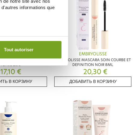
on de notre site avec nos
 d'autres informations que
Tout autoriser
BRYOLISSE
EMBRYOLISSE
UME STICK 3 EN 1 ROUGE
EMBRYOLISSE MASCARA SOIN COURBE ET
NTENSE 2.5G
DEFINITION NOIR 8ML
17,10 €
20,30 €
ИТЬ В КОРЗИНУ
ДОБАВИТЬ В КОРЗИНУ