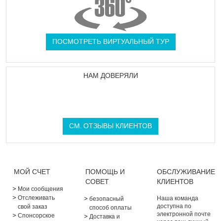
ПОСМОТРЕТЬ ВИРТУАЛЬНЫЙ ТУР
НАМ ДОВЕРЯЛИ
СМ. ОТЗЫВЫ КЛИЕНТОВ
МОЙ СЧЕТ
ПОМОЩЬ И
ОБСЛУЖИВАНИЕ
СОВЕТ
КЛИЕНТОВ
Мои сообщения
Отслеживать
Наша команда
безопасный
доступна по
свой заказ
способ оплаты
электронной почте
Спонсорское
Доставка и