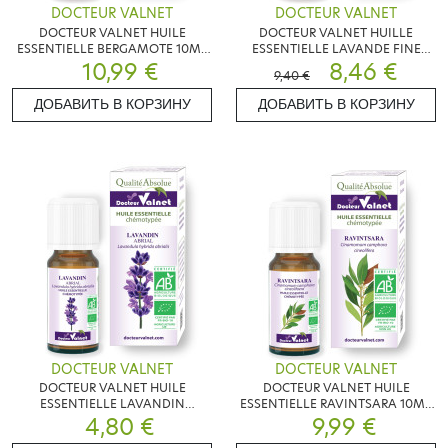
DOCTEUR VALNET
DOCTEUR VALNET
DOCTEUR VALNET HUILE
DOCTEUR VALNET HUILLE
ESSENTIELLE BERGAMOTE 10ML
ESSENTIELLE LAVANDE FINE
10,99 €
BIO
10ML BIO
8,46 €
9,40 €
ДОБАВИТЬ В КОРЗИНУ
ДОБАВИТЬ В КОРЗИНУ
DOCTEUR VALNET
DOCTEUR VALNET
DOCTEUR VALNET HUILE
DOCTEUR VALNET HUILE
ESSENTIELLE LAVANDIN
ESSENTIELLE RAVINTSARA 10ML
ABRIAL10ML BIO
4,80 €
9,99 €
BIO