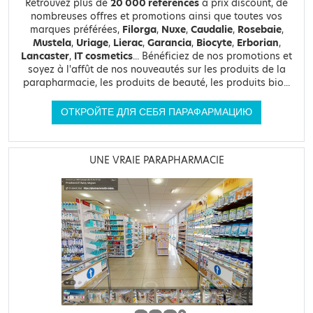
Retrouvez plus de
20 000 références
à prix discount, de
nombreuses offres et promotions ainsi que toutes vos
marques préférées,
Filorga
,
Nuxe
,
Caudalie
,
Rosebaie
,
Mustela
,
Uriage
,
Lierac
,
Garancia
,
Biocyte
,
Erborian
,
Lancaster
,
IT cosmetics
... Bénéficiez de nos promotions et
soyez à l'affût de nos nouveautés sur les produits de la
parapharmacie, les produits de beauté, les produits bio...
ОТКРОЙТЕ ДЛЯ СЕБЯ ПАРАФАРМАЦИЮ
UNE VRAIE PARAPHARMACIE