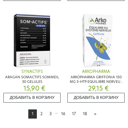
SYNACTIFS
ARKOPHARMA
ARAGAN SOMACTIFS SOMMEIL
ARKOPHARMA GRIFFONIA 150
30 GELULES
MG 5-HTP EQUILIBRE NERVEUX
15,90 €
130 GELULES
29,15 €
ДОБАВИТЬ В КОРЗИНУ
ДОБАВИТЬ В КОРЗИНУ
...
1
2
3
16
17
18
»