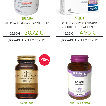
INELDEA
PILEJE
INELDEA EUPHORYL 90 GELULES
PILEJE PHYTOSTANDARD
RHODIOLE ET SAFRAN 30
20,72 €
COMPRIMES
14,96 €
25,90 €
18,25 €
ДОБАВИТЬ В КОРЗИНУ
ДОБАВИТЬ В КОРЗИНУ
-15
%
SOLGAR
NAT & FORM