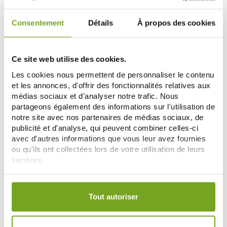
Consentement
Détails
À propos des cookies
-10
%
Ce site web utilise des cookies.
Les cookies nous permettent de personnaliser le contenu
et les annonces, d'offrir des fonctionnalités relatives aux
médias sociaux et d'analyser notre trafic. Nous
partageons également des informations sur l'utilisation de
notre site avec nos partenaires de médias sociaux, de
publicité et d'analyse, qui peuvent combiner celles-ci
GRANIONS
PILEJE
avec d'autres informations que vous leur avez fournies
GRANIONS RESTOR' 60 CAPSULES
PILEJE PHYTOSTANDARD
ou qu'ils ont collectées lors de votre utilisation de leurs
ESCHSCHOLTZIA ET VALERIANE
services.
13,88 €
30 COMPRIMES
17,09 €
15,42 €
ДОБАВИТЬ В КОРЗИНУ
ДОБАВИТЬ В КОРЗИНУ
Votre choix de consentement est conservé pendant une
durée de 12 mois.
Tout autoriser
Zéro
-20
-12
%
%
gaspi