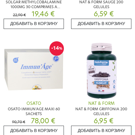
SOLGAR METHYLCOBALAMINE
NAT & FORM SAUGE 200
1000ΜG 30 COMPRIMES A
GELULES
CROQUER
19,46 €
6,59 €
22,90 €
ДОБАВИТЬ В КОРЗИНУ
ДОБАВИТЬ В КОРЗИНУ
-14
%
OSATO
NAT & FORM
OSATO IMMUN'AGE MAXI 60
NAT & FORM GRIFFONIA 200
SACHETS
GELULES
78,00 €
6,95 €
90,70 €
ДОБАВИТЬ В КОРЗИНУ
ДОБАВИТЬ В КОРЗИНУ