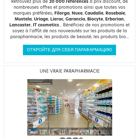
Retrouvez plus de
20 000 références
à prix discount, de
nombreuses offres et promotions ainsi que toutes vos
marques préférées,
Filorga
,
Nuxe
,
Caudalie
,
Rosebaie
,
Mustela
,
Uriage
,
Lierac
,
Garancia
,
Biocyte
,
Erborian
,
Lancaster
,
IT cosmetics
... Bénéficiez de nos promotions et
soyez à l'affût de nos nouveautés sur les produits de la
parapharmacie, les produits de beauté, les produits bio...
ОТКРОЙТЕ ДЛЯ СЕБЯ ПАРАФАРМАЦИЮ
UNE VRAIE PARAPHARMACIE