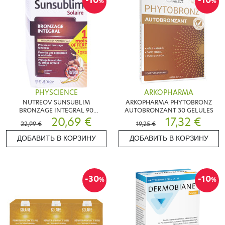
-10
-10
%
%
PHYSCIENCE
ARKOPHARMA
NUTREOV SUNSUBLIM
ARKOPHARMA PHYTOBRONZ
BRONZAGE INTEGRAL 90
AUTOBRONZANT 30 GELULES
CAPSULES
20,69 €
17,32 €
22,99 €
19,25 €
ДОБАВИТЬ В КОРЗИНУ
ДОБАВИТЬ В КОРЗИНУ
-30
-10
%
%