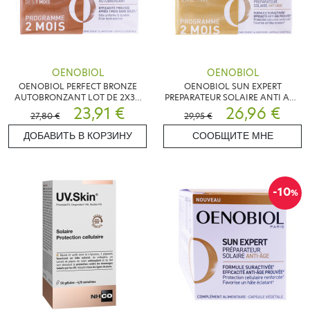
OENOBIOL
OENOBIOL
OENOBIOL PERFECT BRONZE
OENOBIOL SUN EXPERT
AUTOBRONZANT LOT DE 2X30
PREPARATEUR SOLAIRE ANTI AGE
CAPSULES
23,91 €
LOT DE 2X30 CAPSULES
26,96 €
27,80 €
29,95 €
ДОБАВИТЬ В КОРЗИНУ
СООБЩИТЕ МНЕ
-10
%