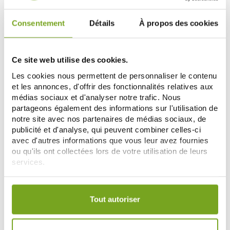
Consentement
Détails
À propos des cookies
Ce site web utilise des cookies.
Les cookies nous permettent de personnaliser le contenu
et les annonces, d'offrir des fonctionnalités relatives aux
médias sociaux et d'analyser notre trafic. Nous
partageons également des informations sur l'utilisation de
notre site avec nos partenaires de médias sociaux, de
publicité et d'analyse, qui peuvent combiner celles-ci
GUAYAPI
PHYT'S
avec d'autres informations que vous leur avez fournies
GUAYAPI BRONZAGE URUCUM 80
PHYT'S BRONZORAL 1 100
ou qu'ils ont collectées lors de votre utilisation de leurs
TABLETTES BIO
CAPSULES
services.
20,90 €
29,39 €
ДОБАВИТЬ В КОРЗИНУ
ДОБАВИТЬ В КОРЗИНУ
Votre choix de consentement est conservé pendant une
durée de 12 mois.
Tout autoriser
Zéro
-20
%
gaspi