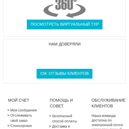
ПОСМОТРЕТЬ ВИРТУАЛЬНЫЙ ТУР
НАМ ДОВЕРЯЛИ
СМ. ОТЗЫВЫ КЛИЕНТОВ
МОЙ СЧЕТ
ПОМОЩЬ И
ОБСЛУЖИВАНИЕ
СОВЕТ
КЛИЕНТОВ
Мои сообщения
Отслеживать
Наша команда
безопасный
доступна по
свой заказ
способ оплаты
электронной почте
Спонсорское
Доставка и