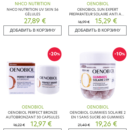
NHCO NUTRITION
OENOBIOL
NHCO NUTRITION UV SKIN 56
OENOBIOL SUN EXPERT
GÉLULES
PREPARATEUR SOLAIRE ANTI AGE
27,89 €
30 CAPSULES
15,29 €
16,99 €
ДОБАВИТЬ В КОРЗИНУ
ДОБАВИТЬ В КОРЗИНУ
-20
-10
%
%
OENOBIOL
OENOBIOL
OENOBIOL PERFECT BRONZE
OENOBIOL GUMMIES SOLAIRE 2
AUTOBRONZANT 30 CAPSULES
EN 1 SANS SUCRE 60 GUMMIES
12,97 €
19,26 €
16,22 €
21,40 €