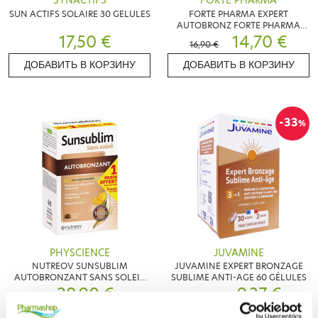
SYNACTIFS
FORTE PHARMA
SUN ACTIFS SOLAIRE 30 GELULES
FORTE PHARMA EXPERT
AUTOBRONZ FORTE PHARMA
17,50 €
EXPERT AUTOBRONZ
14,70 €
16,90 €
PROGRAMME 1 MOIS 30AMP 1
MOIS 30AMP
ДОБАВИТЬ В КОРЗИНУ
ДОБАВИТЬ В КОРЗИНУ
-33
%
PHYSCIENCE
JUVAMINE
NUTREOV SUNSUBLIM
JUVAMINE EXPERT BRONZAGE
AUTOBRONZANT SANS SOLEIL
SUBLIME ANTI-AGE 60 GÉLULES
84 CAPSULES
28,90 €
9,37 €
13,99 €
ДОБАВИТЬ В КОРЗИНУ
ДОБАВИТЬ В КОРЗИНУ