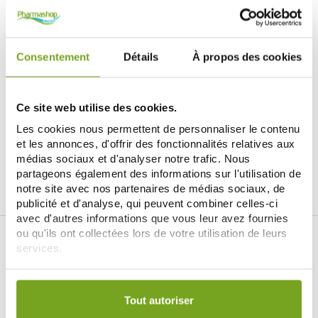
Consentement
Détails
À propos des cookies
BIOPREVENTIS
BIOPREVENTIS
SILEO MASSAGE MUSCLES &
SILEO FRICTION MUSCLES &
ARTICULATIONS 200ML
ARTICULATIONS ROLL ON 50 ML
Ce site web utilise des cookies.
22,10 €
5,55 €
Les cookies nous permettent de personnaliser le contenu
ДОБАВИТЬ В КОРЗИНУ
ДОБАВИТЬ В КОРЗИНУ
et les annonces, d'offrir des fonctionnalités relatives aux
médias sociaux et d'analyser notre trafic. Nous
partageons également des informations sur l'utilisation de
notre site avec nos partenaires de médias sociaux, de
publicité et d'analyse, qui peuvent combiner celles-ci
avec d'autres informations que vous leur avez fournies
ou qu'ils ont collectées lors de votre utilisation de leurs
services.
Votre choix de consentement est conservé pendant une
durée de 12 mois.
Tout autoriser
Je souhaite m'inscrire à la newsletter