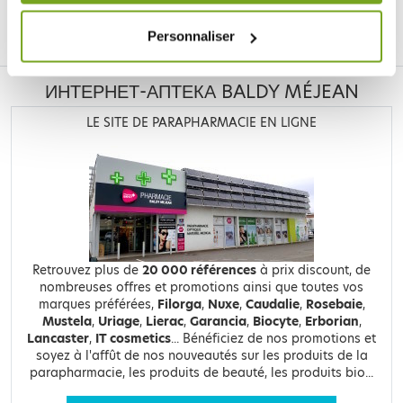
Facebook
Instagram
Pinterest
Tiktok
Personnaliser
ИНТЕРНЕТ-АПТЕКА BALDY MÉJEAN
LE SITE DE PARAPHARMACIE EN LIGNE
Retrouvez plus de
20 000 références
à prix discount, de
nombreuses offres et promotions ainsi que toutes vos
marques préférées,
Filorga
,
Nuxe
,
Caudalie
,
Rosebaie
,
Mustela
,
Uriage
,
Lierac
,
Garancia
,
Biocyte
,
Erborian
,
Lancaster
,
IT cosmetics
... Bénéficiez de nos promotions et
soyez à l'affût de nos nouveautés sur les produits de la
parapharmacie, les produits de beauté, les produits bio...