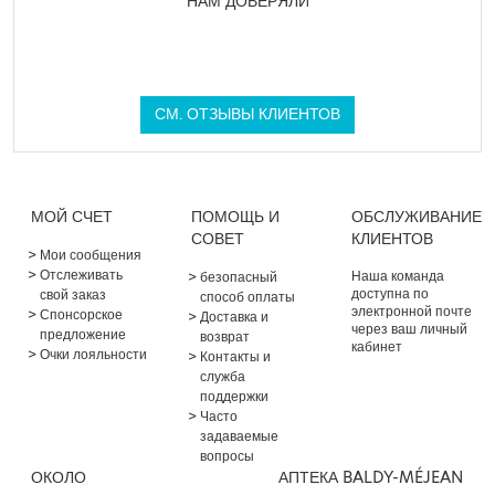
НАМ ДОВЕРЯЛИ
СМ. ОТЗЫВЫ КЛИЕНТОВ
МОЙ СЧЕТ
ПОМОЩЬ И
ОБСЛУЖИВАНИЕ
СОВЕТ
КЛИЕНТОВ
Мои сообщения
Отслеживать
Наша команда
безопасный
доступна по
свой заказ
способ оплаты
электронной почте
Спонсорское
Доставка и
через ваш личный
предложение
возврат
кабинет
Очки лояльности
Контакты и
служба
поддержки
Часто
задаваемые
вопросы
ОКОЛО
АПТЕКА BALDY-MÉJEAN