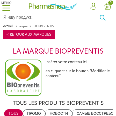
МЕНЮ
PRO
0
УЧЕТНАЯ ЗА
КОР
Accueil
марки
BIOPREVENTIS
< RETOUR AUX MARQUES
LA MARQUE BIOPREVENTIS
Insérer votre contenu ici
en cliquant sur le bouton "Modifier le
contenu"
TOUS LES PRODUITS BIOPREVENTIS
TOUS
ПРОМО
НОВОСТИ
САМЫЕ ВОССТРЕБОВ