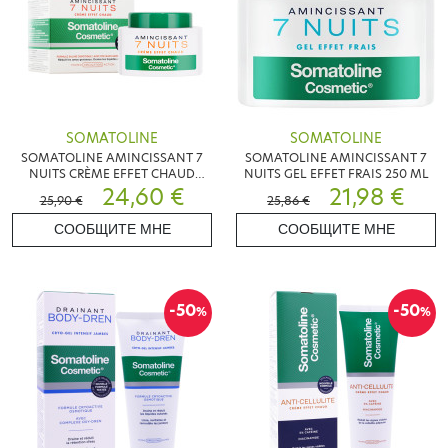
SOMATOLINE
SOMATOLINE
SOMATOLINE AMINCISSANT 7
SOMATOLINE AMINCISSANT 7
NUITS CRÈME EFFET CHAUD
NUITS GEL EFFET FRAIS 250 ML
250ML
24,60 €
21,98 €
25,90 €
25,86 €
СООБЩИТЕ МНЕ
СООБЩИТЕ МНЕ
-50
-50
%
%