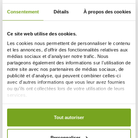
ET ABDOMEN SPRAY 200ML
RAFFERMISSANT BRAS 100ML
21,54 €
17,91 €
35,90 €
19,90 €
Consentement
Détails
À propos des cookies
ДОБАВИТЬ В КОРЗИНУ
СООБЩИТЕ МНЕ
Ce site web utilise des cookies.
-50
-40
Les cookies nous permettent de personnaliser le contenu
%
%
et les annonces, d'offrir des fonctionnalités relatives aux
médias sociaux et d'analyser notre trafic. Nous
partageons également des informations sur l'utilisation de
notre site avec nos partenaires de médias sociaux, de
publicité et d'analyse, qui peuvent combiner celles-ci
avec d'autres informations que vous leur avez fournies
ou qu'ils ont collectées lors de votre utilisation de leurs
services.
SOMATOLINE
SOMATOLINE
SOMATOLINE CRÈME LIFTANTE
SOMATOLINE CRÈME
Votre choix de consentement est conservé pendant une
RAFFERMISSANT SEIN 75ML
QUOTIDIENNE RAFFERMISSANT
durée de 12 mois.
10,92 €
CORPS 300ML
19,98 €
Tout autoriser
21,85 €
33,30 €
ДОБАВИТЬ В КОРЗИНУ
ДОБАВИТЬ В КОРЗИНУ
Personnaliser