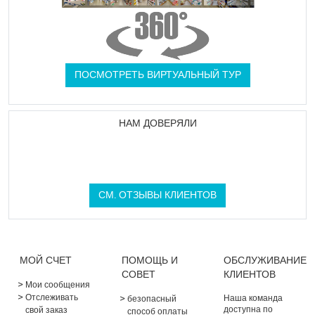
ПОСМОТРЕТЬ ВИРТУАЛЬНЫЙ ТУР
НАМ ДОВЕРЯЛИ
СМ. ОТЗЫВЫ КЛИЕНТОВ
МОЙ СЧЕТ
ПОМОЩЬ И
ОБСЛУЖИВАНИЕ
СОВЕТ
КЛИЕНТОВ
Мои сообщения
Отслеживать
Наша команда
безопасный
доступна по
свой заказ
способ оплаты