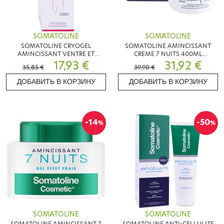
SOMATOLINE
SOMATOLINE
SOMATOLINE CRYOGEL
SOMATOLINE AMINCISSANT
AMINCISSANT VENTRE ET
CREME 7 NUITS 400ML
HANCHES 250ML
17,93 €
6MAX/CDE
31,92 €
35,85 €
39,90 €
ДОБАВИТЬ В КОРЗИНУ
ДОБАВИТЬ В КОРЗИНУ
-14
-50
%
%
SOMATOLINE
SOMATOLINE
SOMATOLINE AMINCISSANT 7
SOMATOLINE ANTI-CELLULITE