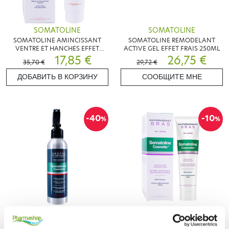
SOMATOLINE
SOMATOLINE
SOMATOLINE AMINCISSANT
SOMATOLINE REMODELANT
VENTRE ET HANCHES EFFET
ACTIVE GEL EFFET FRAIS 250ML
CHAUD 250ML
17,85 €
26,75 €
35,70 €
29,72 €
ДОБАВИТЬ В КОРЗИНУ
СООБЩИТЕ МНЕ
-40
-10
%
%
SOMATOLINE
SOMATOLINE
SOMATOLINE HOMME VENTRE
SOMATOLINE GEL CRÈME