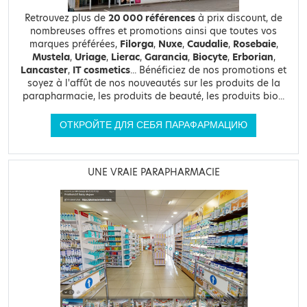
Retrouvez plus de
20 000 références
à prix discount, de
nombreuses offres et promotions ainsi que toutes vos
marques préférées,
Filorga
,
Nuxe
,
Caudalie
,
Rosebaie
,
Mustela
,
Uriage
,
Lierac
,
Garancia
,
Biocyte
,
Erborian
,
Lancaster
,
IT cosmetics
... Bénéficiez de nos promotions et
soyez à l'affût de nos nouveautés sur les produits de la
parapharmacie, les produits de beauté, les produits bio...
ОТКРОЙТЕ ДЛЯ СЕБЯ ПАРАФАРМАЦИЮ
UNE VRAIE PARAPHARMACIE