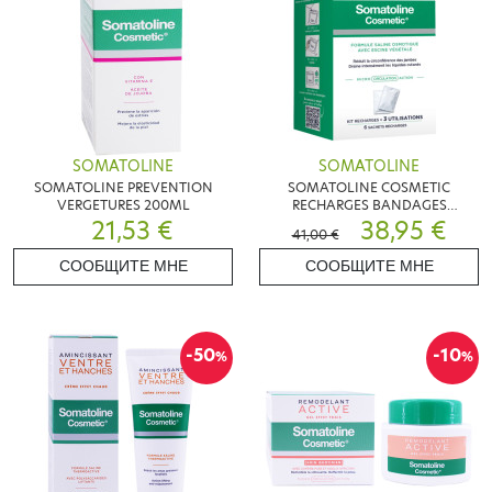
SOMATOLINE
SOMATOLINE
SOMATOLINE PREVENTION
SOMATOLINE COSMETIC
VERGETURES 200ML
RECHARGES BANDAGES
21,53 €
REMODELANT & DRAINANT6
38,95 €
41,00 €
SACHETS
СООБЩИТЕ МНЕ
СООБЩИТЕ МНЕ
-50
-10
%
%