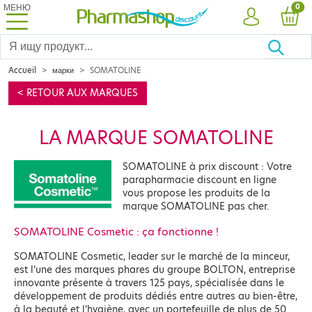
МЕНЮ
PRO
0
УЧЕТНАЯ ЗА
КОР
Accueil
марки
SOMATOLINE
< RETOUR AUX MARQUES
LA MARQUE SOMATOLINE
SOMATOLINE à prix discount : Votre
parapharmacie discount en ligne
vous propose les produits de la
marque SOMATOLINE pas cher.
SOMATOLINE Cosmetic : ça fonctionne !
SOMATOLINE Cosmetic, leader sur le marché de la minceur,
est l’une des marques phares du groupe BOLTON, entreprise
innovante présente à travers 125 pays, spécialisée dans le
développement de produits dédiés entre autres au bien-être,
à la beauté et l’hygiène, avec un portefeuille de plus de 50