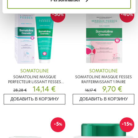
-50
-40
%
%
SOMATOLINE
SOMATOLINE
SOMATOLINE MASQUE
SOMATOLINE MASQUE FESSES
PERFECTEUR LISSANT FESSES
RAFFERMISSANT 1 PAIRE
250ML
14,14 €
9,70 €
28,28 €
16,17 €
ДОБАВИТЬ В КОРЗИНУ
ДОБАВИТЬ В КОРЗИНУ
-5
-15
%
%