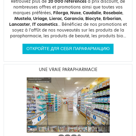
Retrouvez plus de
20 000 références
à prix discount, de
nombreuses offres et promotions ainsi que toutes vos
marques préférées,
Filorga
,
Nuxe
,
Caudalie
,
Rosebaie
,
Mustela
,
Uriage
,
Lierac
,
Garancia
,
Biocyte
,
Erborian
,
Lancaster
,
IT cosmetics
... Bénéficiez de nos promotions et
soyez à l'affût de nos nouveautés sur les produits de la
parapharmacie, les produits de beauté, les produits bio...
ОТКРОЙТЕ ДЛЯ СЕБЯ ПАРАФАРМАЦИЮ
UNE VRAIE PARAPHARMACIE