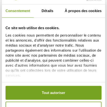
Consentement
Détails
À propos des cookies
-15
%
Ce site web utilise des cookies.
Les cookies nous permettent de personnaliser le contenu
et les annonces, d'offrir des fonctionnalités relatives aux
médias sociaux et d'analyser notre trafic. Nous
partageons également des informations sur l'utilisation de
notre site avec nos partenaires de médias sociaux, de
publicité et d'analyse, qui peuvent combiner celles-ci
NEW NORDIC
NEW NORDIC
avec d'autres informations que vous leur avez fournies
NEW NORDIC APPLE CIDER 60
BLUE BERRY MAX 60 COMPRIMES
ou qu'ils ont collectées lors de votre utilisation de leurs
COMPRIMES
services.
26,90 €
33,66 €
39,60 €
ДОБАВИТЬ В КОРЗИНУ
ДОБАВИТЬ В КОРЗИНУ
Votre choix de consentement est conservé pendant une
durée de 12 mois.
Tout autoriser
-15
-10
%
%