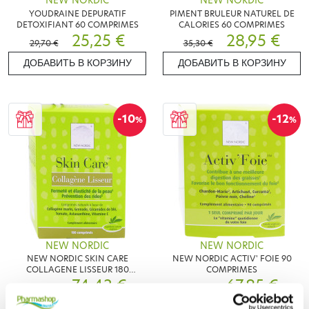
NEW NORDIC
NEW NORDIC
YOUDRAINE DEPURATIF
PIMENT BRULEUR NATUREL DE
DETOXIFIANT 60 COMPRIMES
CALORIES 60 COMPRIMES
25,25 €
28,95 €
29,70 €
35,30 €
ДОБАВИТЬ В КОРЗИНУ
ДОБАВИТЬ В КОРЗИНУ
-10
-12
%
%
NEW NORDIC
NEW NORDIC
NEW NORDIC SKIN CARE
NEW NORDIC ACTIV' FOIE 90
COLLAGENE LISSEUR 180
COMPRIMES
COMPRIMES
74,43 €
67,85 €
82,70 €
77,10 €
ДОБАВИТЬ В КОРЗИНУ
ДОБАВИТЬ В КОРЗИНУ