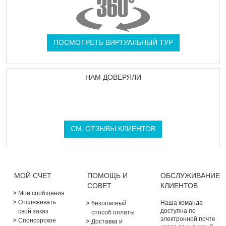
ПОСМОТРЕТЬ ВИРТУАЛЬНЫЙ ТУР
НАМ ДОВЕРЯЛИ
СМ. ОТЗЫВЫ КЛИЕНТОВ
МОЙ СЧЕТ
ПОМОЩЬ И
ОБСЛУЖИВАНИЕ
СОВЕТ
КЛИЕНТОВ
Мои сообщения
Отслеживать
Наша команда
безопасный
доступна по
свой заказ
способ оплаты
электронной почте
Спонсорское
Доставка и