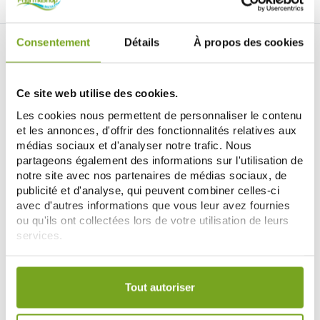
ИНТЕРНЕТ-АПТЕКА BALDY MÉJEAN
Consentement
Détails
À propos des cookies
LE SITE DE PARAPHARMACIE EN LIGNE
Ce site web utilise des cookies.
Les cookies nous permettent de personnaliser le contenu
et les annonces, d'offrir des fonctionnalités relatives aux
médias sociaux et d'analyser notre trafic. Nous
partageons également des informations sur l'utilisation de
notre site avec nos partenaires de médias sociaux, de
Retrouvez plus de
20 000 références
à prix discount, de
publicité et d'analyse, qui peuvent combiner celles-ci
nombreuses offres et promotions ainsi que toutes vos
avec d'autres informations que vous leur avez fournies
marques préférées,
Filorga
,
Nuxe
,
Caudalie
,
Rosebaie
,
ou qu'ils ont collectées lors de votre utilisation de leurs
Mustela
,
Uriage
,
Lierac
,
Garancia
,
Biocyte
,
Erborian
,
services.
Lancaster
,
IT cosmetics
... Bénéficiez de nos promotions et
soyez à l'affût de nos nouveautés sur les produits de la
Votre choix de consentement est conservé pendant une
parapharmacie, les produits de beauté, les produits bio...
durée de 12 mois.
Tout autoriser
ОТКРОЙТЕ ДЛЯ СЕБЯ ПАРАФАРМАЦИЮ