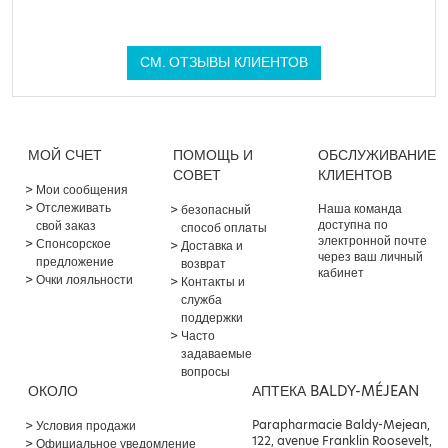
СМ. ОТЗЫВЫ КЛИЕНТОВ
МОЙ СЧЕТ
ПОМОЩЬ И
ОБСЛУЖИВАНИЕ
СОВЕТ
КЛИЕНТОВ
Мои сообщения
Отслеживать
Наша команда
безопасный
доступна по
свой заказ
способ оплаты
электронной почте
Спонсорское
Доставка и
через ваш личный
предложение
возврат
кабинет
Очки лояльности
Контакты и
служба
поддержки
Часто
задаваемые
вопросы
ОКОЛО
АПТЕКА BALDY-MÉJEAN
Parapharmacie Baldy-Mejean,
Условия продажи
122, avenue Franklin Roosevelt,
Официальное уведомление