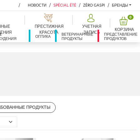
НОВОСТИ
SPÉCIAL ÉTÉ
ZÉRO GASPI
БРЕНДЫ
PROD
0
ЧНЫЕ
ПРЕСТИЖНАЯ
УЧЕТНАЯ
КОРЗИНА
ЕНИЯ
КРАСОТА
ЗАПИСЬ
Е
Я
ВЕТЕРИНАРНЫЕ
ПРЕДСТАВЛЕНИЕ
ОПТИКА
ХУДЕНИЯ
ПРОДУКТЫ
ПРОДУКТОВ
ЕБОВАННЫЕ ПРОДУКТЫ