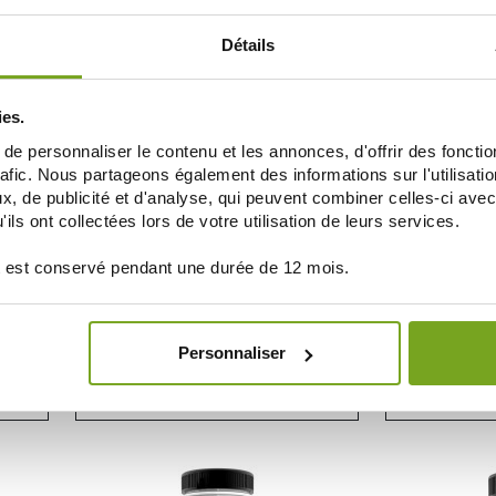
ДОБАВИТЬ В КОРЗИНУ
ДОБАВ
Détails
ies.
e personnaliser le contenu et les annonces, d'offrir des fonctio
rafic. Nous partageons également des informations sur l'utilisati
, de publicité et d'analyse, qui peuvent combiner celles-ci avec
ils ont collectées lors de votre utilisation de leurs services.
 est conservé pendant une durée de 12 mois.
NHCO NUTRITION
NHC
NE 56
NHCO NUTRITION L-ARGININE 84
NHCO NUTRI
GÉLULES
Personnaliser
22,90 €
ДОБАВИТЬ В КОРЗИНУ
ДОБАВ