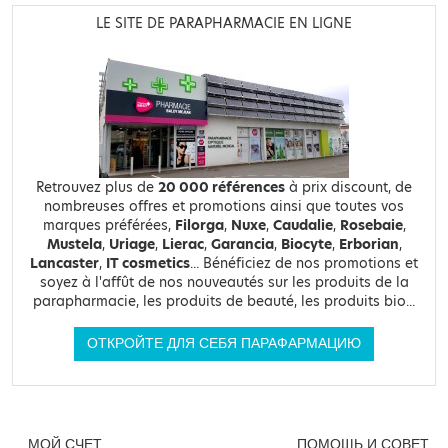
LE SITE DE PARAPHARMACIE EN LIGNE
Retrouvez plus de
20 000 références
à prix discount, de
nombreuses offres et promotions ainsi que toutes vos
marques préférées,
Filorga
,
Nuxe
,
Caudalie
,
Rosebaie
,
Mustela
,
Uriage
,
Lierac
,
Garancia
,
Biocyte
,
Erborian
,
Lancaster
,
IT cosmetics
... Bénéficiez de nos promotions et
soyez à l'affût de nos nouveautés sur les produits de la
parapharmacie, les produits de beauté, les produits bio...
ОТКРОЙТЕ ДЛЯ СЕБЯ ПАРАФАРМАЦИЮ
МОЙ СЧЕТ
ПОМОЩЬ И СОВЕТ