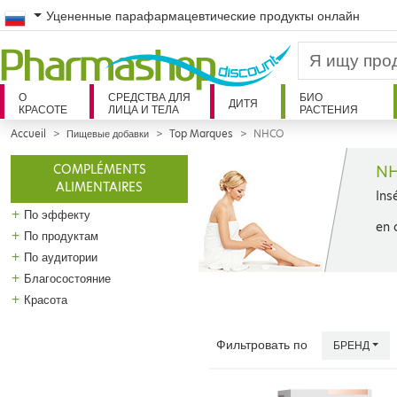
Russian
Уцененные парафармацевтические продукты онлайн
О
СРЕДСТВА ДЛЯ
БИО
ДИТЯ
КРАСОТЕ
ЛИЦА И ТЕЛА
РАСТЕНИЯ
Accueil
Пищевые добавки
Top Marques
NHCO
N
COMPLÉMENTS
ALIMENTAIRES
Ins
+
По эффекту
en 
+
По продуктам
+
По аудитории
+
Благосостояние
+
Красота
Фильтровать по
БРЕНД