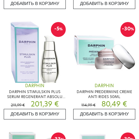
ДОБАВИТЬ В КОРЗИНУ
ДОБАВИТЬ В КОРЗИНУ
-5
-30
%
%
DARPHIN
DARPHIN
DARPHIN STIMULSKIN PLUS
DARPHIN PREDERMINE CREME
SERUM REGENERANT ABSOLU
ANTI RIDES 50ML
30ML
201,39 €
80,49 €
211,99 €
114,99 €
ДОБАВИТЬ В КОРЗИНУ
ДОБАВИТЬ В КОРЗИНУ