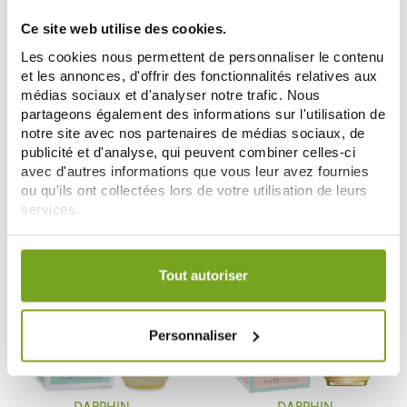
Ce site web utilise des cookies.
Les cookies nous permettent de personnaliser le contenu
et les annonces, d'offrir des fonctionnalités relatives aux
DARPHIN
DARPHIN
médias sociaux et d'analyser notre trafic. Nous
DARPHIN ECLAT SUBLIME
DARPHIN PREDERMINE CREME
partageons également des informations sur l'utilisation de
BOOSTER VITALITE 60 CAPSULES
RICHE ANTI-RIDES 50ML
69,52 €
87,92 €
notre site avec nos partenaires de médias sociaux, de
86,90 €
109,90 €
publicité et d'analyse, qui peuvent combiner celles-ci
ДОБАВИТЬ В КОРЗИНУ
ДОБАВИТЬ В КОРЗИНУ
avec d'autres informations que vous leur avez fournies
ou qu'ils ont collectées lors de votre utilisation de leurs
services.
-25
-30
%
%
Votre choix de consentement est conservé pendant une
durée de 12 mois.
Tout autoriser
Personnaliser