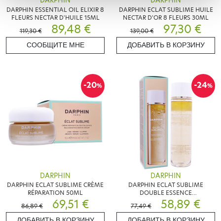
DARPHIN
DARPHIN
DARPHIN ESSENTIAL OIL ELIXIR 8
DARPHIN ECLAT SUBLIME HUILE
FLEURS NECTAR D'HUILE 15ML
NECTAR D'OR 8 FLEURS 30ML
89,48 €
97,30 €
119,30 €
139,00 €
СООБЩИТЕ МНЕ
ДОБАВИТЬ В КОРЗИНУ
-20
-24
%
%
DARPHIN
DARPHIN
DARPHIN ECLAT SUBLIME CRÈME
DARPHIN ECLAT SUBLIME
RÉPARATION 50ML
DOUBLE ESSENCE
69,51 €
REVITALISANTE 150ML
58,89 €
86,89 €
77,49 €
ДОБАВИТЬ В КОРЗИНУ
ДОБАВИТЬ В КОРЗИНУ