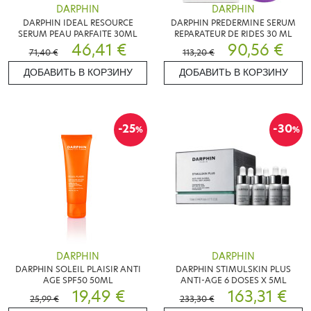
DARPHIN
DARPHIN
DARPHIN IDEAL RESOURCE
DARPHIN PREDERMINE SERUM
SERUM PEAU PARFAITE 30ML
REPARATEUR DE RIDES 30 ML
46,41 €
90,56 €
71,40 €
113,20 €
ДОБАВИТЬ В КОРЗИНУ
ДОБАВИТЬ В КОРЗИНУ
-25
-30
%
%
DARPHIN
DARPHIN
DARPHIN SOLEIL PLAISIR ANTI
DARPHIN STIMULSKIN PLUS
AGE SPF50 50ML
ANTI-AGE 6 DOSES X 5ML
19,49 €
163,31 €
25,99 €
233,30 €