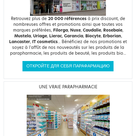
Retrouvez plus de
20 000 références
à prix discount, de
nombreuses offres et promotions ainsi que toutes vos
marques préférées,
Filorga
,
Nuxe
,
Caudalie
,
Rosebaie
,
Mustela
,
Uriage
,
Lierac
,
Garancia
,
Biocyte
,
Erborian
,
Lancaster
,
IT cosmetics
... Bénéficiez de nos promotions et
soyez à l'affût de nos nouveautés sur les produits de la
parapharmacie, les produits de beauté, les produits bio...
ОТКРОЙТЕ ДЛЯ СЕБЯ ПАРАФАРМАЦИЮ
UNE VRAIE PARAPHARMACIE