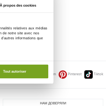
À propos des cookies
MILICAL
nnalités relatives aux médias
ÉTOX PEAU NETTE GOUT
RON 14 STICKS
on de notre site avec nos
10,42 €
 d'autres informations que
ИТЬ В КОРЗИНУ
Tout autoriser
Facebook
Instagram
Pinterest
Tiktok
НАМ ДОВЕРЯЛИ