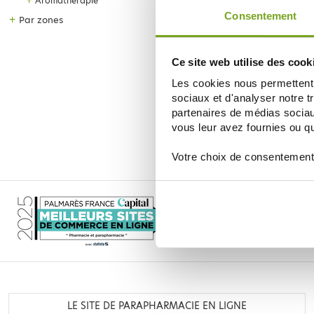
+
Aromathérapie
Consentement
+
Par zones
Ce site web utilise des cook
DIVERS
Les cookies nous permettent d
SI+ PEAU GEL DE SILICIUM ORGA
65ML
sociaux et d'analyser notre t
15,20 €
partenaires de médias sociaux
vous leur avez fournies ou qu'
ДОБАВИТЬ В КОРЗИНУ
Votre choix de consentement
LE SITE DE PARAPHARMACIE EN LIGNE