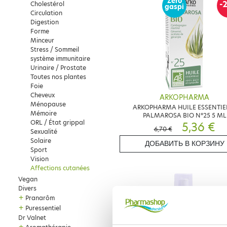
Zéro
-
Cholestérol
gaspi
Circulation
Digestion
Forme
Minceur
Stress / Sommeil
système immunitaire
Urinaire / Prostate
Toutes nos plantes
Foie
Cheveux
ARKOPHARMA
Ménopause
ARKOPHARMA HUILE ESSENTIE
Mémoire
PALMAROSA BIO N°25 5 ML
ORL / État grippal
5,36 €
6,70 €
Sexualité
Solaire
ДОБАВИТЬ В КОРЗИНУ
Sport
Vision
Affections cutanées
Vegan
Divers
+
Pranarôm
+
Puressentiel
Dr Valnet