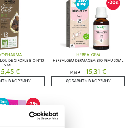
Zéro
-20
%
gaspi
KOPHARMA
HERBALGEM
OU DE GIROFLE BIO N°13
HERBALGEM DERMAGEM BIO PEAU 30ML
5 ML
5,45 €
15,31 €
19,14 €
ИТЬ В КОРЗИНУ
ДОБАВИТЬ В КОРЗИНУ
Zéro
-25
%
aspi