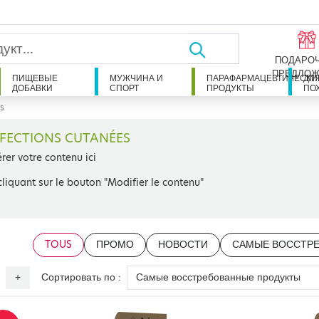
ПОДАРО
ПРЕДЛОЖ
ПИЩЕВЫЕ
МУЖЧИНА И
ПАРАФАРМАЦЕВТИЧЕСКИ
ДЛ
ДОБАВКИ
СПОРТ
ПРОДУКТЫ
ПО
es
FECTIONS CUTANÉES
érer votre contenu ici
cliquant sur le bouton "Modifier le contenu"
TOUS
ПРОМО
НОВОСТИ
САМЫЕ ВОССТР
Сортировать по :
+