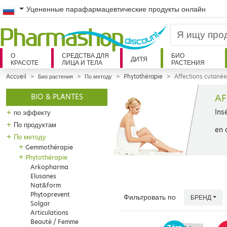
Russian
Уцененные парафармацевтические продукты онлайн
О
СРЕДСТВА ДЛЯ
БИО
ДИТЯ
КРАСОТЕ
ЛИЦА И ТЕЛА
РАСТЕНИЯ
Accueil
Био растения
По методу
Phytothérapie
Affections cutané
AF
BIO & PLANTES
Ins
+
по эффекту
+
По продуктам
en 
+
По методу
+
Gemmothérapie
+
Phytothérapie
Arkopharma
Elusanes
Nat&form
Phytoprevent
Фильтровать по
БРЕНД
Solgar
Articulations
Beauté / Femme