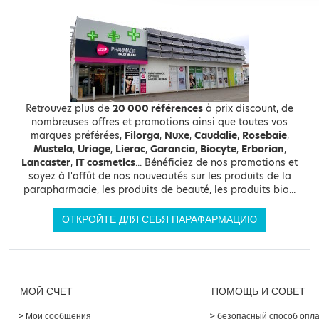
Retrouvez plus de
20 000 références
à prix discount, de
nombreuses offres et promotions ainsi que toutes vos
marques préférées,
Filorga
,
Nuxe
,
Caudalie
,
Rosebaie
,
Mustela
,
Uriage
,
Lierac
,
Garancia
,
Biocyte
,
Erborian
,
Lancaster
,
IT cosmetics
... Bénéficiez de nos promotions et
soyez à l'affût de nos nouveautés sur les produits de la
parapharmacie, les produits de beauté, les produits bio...
ОТКРОЙТЕ ДЛЯ СЕБЯ ПАРАФАРМАЦИЮ
МОЙ СЧЕТ
ПОМОЩЬ И СОВЕТ
Мои сообщения
безопасный способ опл