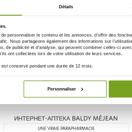
Détails
ies.
NAT & FORM
e personnaliser le contenu et les annonces, d'offrir des fonctio
NIQUE
NAT&FORM HUILES DE BOURRACHE
MILICAL MA D
ONAGRE 120 CAPSULES
CIT
rafic. Nous partageons également des informations sur l'utilisati
12,15 €
, de publicité et d'analyse, qui peuvent combiner celles-ci avec
13,90 €
ils ont collectées lors de votre utilisation de leurs services.
ДОБАВИТЬ В КОРЗИНУ
ДОБАВ
 est conservé pendant une durée de 12 mois.
Personnaliser
Je souhaite m'inscrire à la newsletter
ИНТЕРНЕТ-АПТЕКА BALDY MÉJEAN
UNE VRAIE PARAPHARMACIE