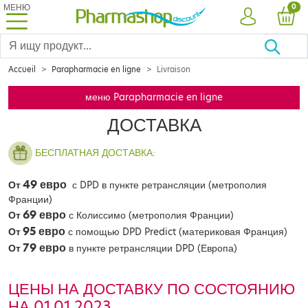
МЕНЮ
PRO
0
УЧЕТНАЯ ЗА
КОР
Accueil
Parapharmacie en ligne
Livraison
меню Parapharmacie en ligne
ДОСТАВКА
БЕСПЛАТНАЯ ДОСТАВКА:
49 евро
От
с DPD в пункте ретрансляции (метрополия
Франции)
69 евро
От
с Колиссимо (метрополия Франции)
95 евро
От
с помощью DPD Predict (материковая Франция)
79 евро
От
в пункте ретрансляции DPD (Европа)
ЦЕНЫ НА ДОСТАВКУ ПО СОСТОЯНИЮ
НА 01.01.2023