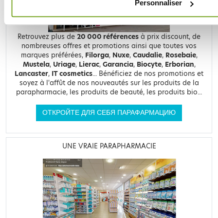
Personnaliser
Retrouvez plus de
20 000 références
à prix discount, de
nombreuses offres et promotions ainsi que toutes vos
marques préférées,
Filorga
,
Nuxe
,
Caudalie
,
Rosebaie
,
Mustela
,
Uriage
,
Lierac
,
Garancia
,
Biocyte
,
Erborian
,
Lancaster
,
IT cosmetics
... Bénéficiez de nos promotions et
soyez à l'affût de nos nouveautés sur les produits de la
parapharmacie, les produits de beauté, les produits bio...
ОТКРОЙТЕ ДЛЯ СЕБЯ ПАРАФАРМАЦИЮ
UNE VRAIE PARAPHARMACIE