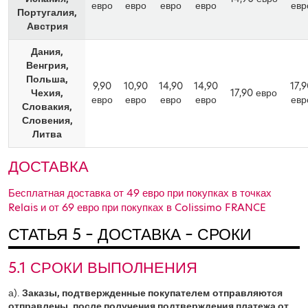
евро
евро
евро
евро
евр
Португалия,
Австрия
Дания,
Венгрия,
Польша,
9,90
10,90
14,90
14,90
17,
Чехия,
17,90 евро
евро
евро
евро
евро
евр
Словакия,
Словения,
Литва
ДОСТАВКА
Бесплатная доставка от 49 евро при покупках в точках
Relais и от 69 евро при покупках в Colissimo FRANCE
СТАТЬЯ 5 – ДОСТАВКА – СРОКИ
5.1 СРОКИ ВЫПОЛНЕНИЯ
а).
Заказы, подтвержденные покупателем
отправляются
отправлены
,
после получения подтверждения платежа от