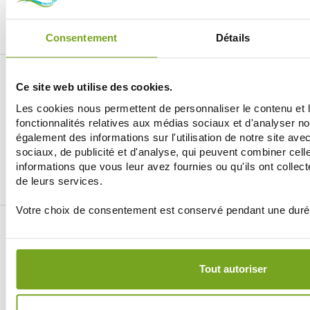
независимо от сумму заказа, низкая ценовая политика сайта не
позволяет бесплатная доставка не используется.
Consentement
Détails
Ce site web utilise des cookies.
Les cookies nous permettent de personnaliser le contenu et l
fonctionnalités relatives aux médias sociaux et d'analyser no
également des informations sur l'utilisation de notre site av
Je souhaite m'inscrire à la newsletter
sociaux, de publicité et d'analyse, qui peuvent combiner cell
informations que vous leur avez fournies ou qu'ils ont collecté
Facebook
Instagram
Pinterest
Tiktok
de leurs services.
Votre choix de consentement est conservé pendant une duré
ИНТЕРНЕТ-АПТЕКА BALDY MÉJEAN
LE SITE DE PARAPHARMACIE EN LIGNE
Tout autoriser