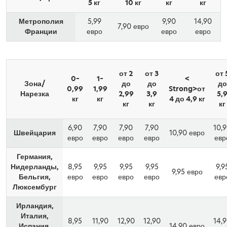
5 кг
10 кг
кг
кг
Метрополия
5,99
9,90
14,90
7,90 евро
Франции
евро
евро
евро
от 2
от 3
от 
0–
1–
<
Зона/
до
до
до
0,99
1,99
Strong>от
Нарезка
2,99
3,9
5,
кг
кг
4 до 4,9 кг
кг
кг
кг
6,90
7,90
7,90
7,90
10,
Швейцария
10,90 евро
евро
евро
евро
евро
евр
Германия,
Нидерланды,
8,95
9,95
9,95
9,95
9,9
9,95 евро
Бельгия,
евро
евро
евро
евро
евр
Люксембург
Ирландия,
Италия,
8,95
11,90
12,90
12,90
14,
Испания,
14,90 евро