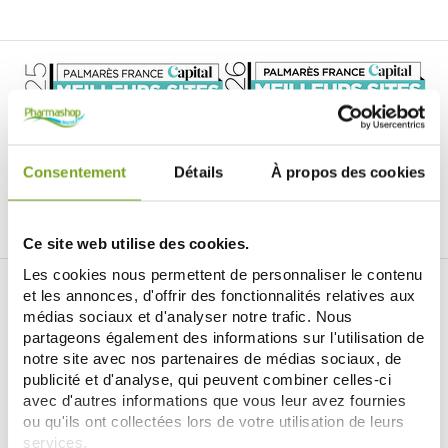
Je souhaite m'inscrire à la newsletter
Consentement
Détails
À propos des cookies
Facebook
Instagram
Pinterest
Tiktok
Ce site web utilise des cookies.
Les cookies nous permettent de personnaliser le contenu
ИНТЕРНЕТ-АПТЕКА BALDY MÉJEAN
et les annonces, d'offrir des fonctionnalités relatives aux
médias sociaux et d'analyser notre trafic. Nous
LE SITE DE PARAPHARMACIE EN LIGNE
partageons également des informations sur l'utilisation de
notre site avec nos partenaires de médias sociaux, de
publicité et d'analyse, qui peuvent combiner celles-ci
avec d'autres informations que vous leur avez fournies
ou qu'ils ont collectées lors de votre utilisation de leurs
services.