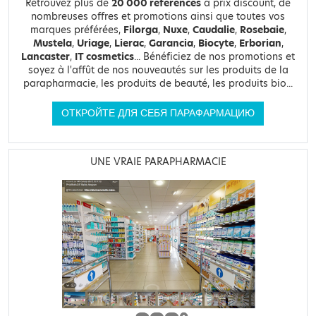
Retrouvez plus de
20 000 références
à prix discount, de
nombreuses offres et promotions ainsi que toutes vos
marques préférées,
Filorga
,
Nuxe
,
Caudalie
,
Rosebaie
,
Mustela
,
Uriage
,
Lierac
,
Garancia
,
Biocyte
,
Erborian
,
Lancaster
,
IT cosmetics
... Bénéficiez de nos promotions et
soyez à l'affût de nos nouveautés sur les produits de la
parapharmacie, les produits de beauté, les produits bio...
ОТКРОЙТЕ ДЛЯ СЕБЯ ПАРАФАРМАЦИЮ
UNE VRAIE PARAPHARMACIE