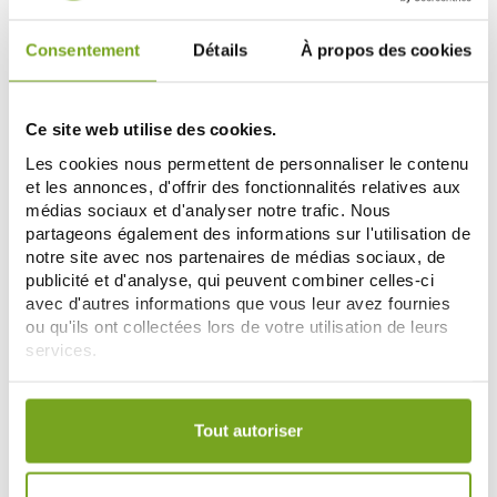
Consentement
Détails
À propos des cookies
-20
-14
%
%
Ce site web utilise des cookies.
Les cookies nous permettent de personnaliser le contenu
et les annonces, d'offrir des fonctionnalités relatives aux
médias sociaux et d'analyser notre trafic. Nous
partageons également des informations sur l'utilisation de
notre site avec nos partenaires de médias sociaux, de
publicité et d'analyse, qui peuvent combiner celles-ci
PEDIAKID
BION
avec d'autres informations que vous leur avez fournies
PEDIAKID SIROP 22 VITAMINES
BION 3 JUNIORS 60 COMPRIMES
ou qu'ils ont collectées lors de votre utilisation de leurs
125ML
FRAMBOISE
services.
7,92 €
19,95 €
9,90 €
23,20 €
ДОБАВИТЬ В КОРЗИНУ
ДОБАВИТЬ В КОРЗИНУ
Votre choix de consentement est conservé pendant une
durée de 12 mois.
Tout autoriser
-20
-23
%
%