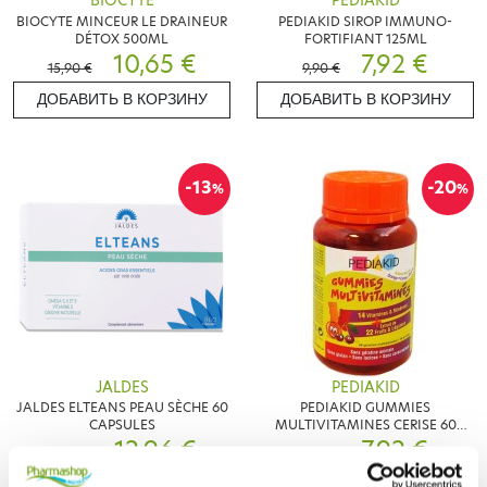
BIOCYTE
PEDIAKID
BIOCYTE MINCEUR LE DRAINEUR
PEDIAKID SIROP IMMUNO-
DÉTOX 500ML
FORTIFIANT 125ML
10,65 €
7,92 €
15,90 €
9,90 €
ДОБАВИТЬ В КОРЗИНУ
ДОБАВИТЬ В КОРЗИНУ
-13
-20
%
%
JALDES
PEDIAKID
JALDES ELTEANS PEAU SÈCHE 60
PEDIAKID GUMMIES
CAPSULES
MULTIVITAMINES CERISE 60
12,96 €
GOMMES
7,92 €
14,90 €
9,90 €
ДОБАВИТЬ В КОРЗИНУ
ДОБАВИТЬ В КОРЗИНУ