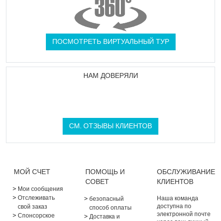
ПОСМОТРЕТЬ ВИРТУАЛЬНЫЙ ТУР
НАМ ДОВЕРЯЛИ
СМ. ОТЗЫВЫ КЛИЕНТОВ
МОЙ СЧЕТ
ПОМОЩЬ И
ОБСЛУЖИВАНИЕ
СОВЕТ
КЛИЕНТОВ
Мои сообщения
Отслеживать
Наша команда
безопасный
доступна по
свой заказ
способ оплаты
электронной почте
Спонсорское
Доставка и