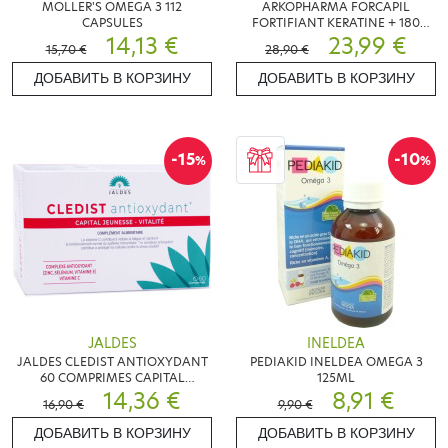
MOLLER'S OMEGA 3 112
ARKOPHARMA FORCAPIL
CAPSULES
FORTIFIANT KERATINE + 180
14,13 €
GÉLULES
23,99 €
15,70 €
28,90 €
ДОБАВИТЬ В КОРЗИНУ
ДОБАВИТЬ В КОРЗИНУ
-15
-10
%
%
JALDES
INELDEA
JALDES CLEDIST ANTIOXYDANT
PEDIAKID INELDEA OMEGA 3
60 COMPRIMES CAPITAL
125ML
JEUNESSE
14,36 €
8,91 €
16,90 €
9,90 €
ДОБАВИТЬ В КОРЗИНУ
ДОБАВИТЬ В КОРЗИНУ