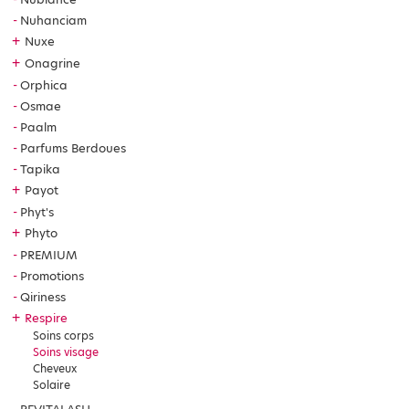
Nuhanciam
+
Nuxe
+
Onagrine
Orphica
Osmae
Paalm
Parfums Berdoues
Tapika
+
Payot
Phyt's
+
Phyto
PREMIUM
Promotions
Qiriness
+
Respire
Soins corps
Soins visage
Cheveux
Solaire