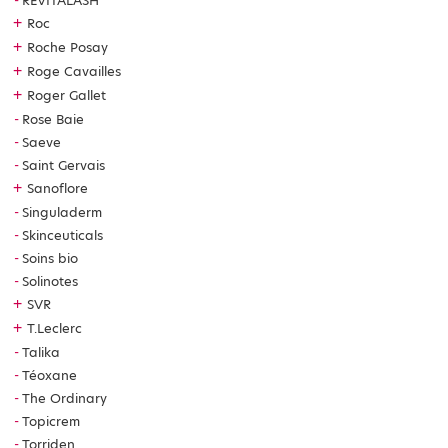
REVITALASH
+
Roc
+
Roche Posay
+
Roge Cavailles
+
Roger Gallet
Rose Baie
Saeve
Saint Gervais
+
Sanoflore
Singuladerm
Skinceuticals
Soins bio
Solinotes
+
SVR
+
T.Leclerc
Talika
Téoxane
The Ordinary
Topicrem
Torriden