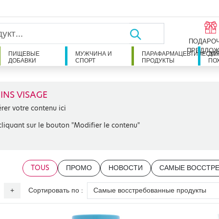
ПОДАРО
ПРЕДЛОЖ
ПИЩЕВЫЕ
МУЖЧИНА И
ПАРАФАРМАЦЕВТИЧЕСКИ
ДЛ
ДОБАВКИ
СПОРТ
ПРОДУКТЫ
ПО
INS VISAGE
érer votre contenu ici
cliquant sur le bouton "Modifier le contenu"
TOUS
ПРОМО
НОВОСТИ
САМЫЕ ВОССТР
Сортировать по :
+