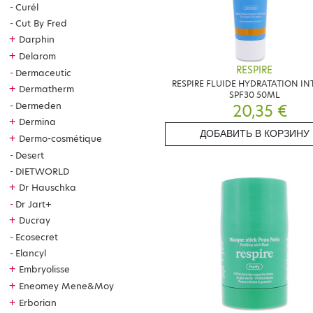
Curél
Cut By Fred
+
Darphin
+
Delarom
RESPIRE
Dermaceutic
RESPIRE FLUIDE HYDRATATION IN
+
Dermatherm
SPF30 50ML
Dermeden
20,35 €
+
Dermina
ДОБАВИТЬ В КОРЗИНУ
+
Dermo-cosmétique
Desert
DIETWORLD
+
Dr Hauschka
Dr Jart+
+
Ducray
Ecosecret
Elancyl
+
Embryolisse
+
Eneomey Mene&Moy
+
Erborian