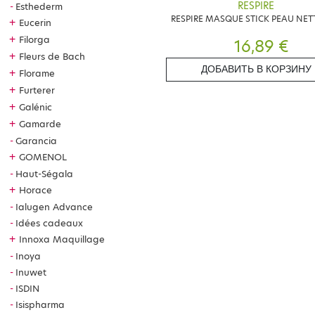
RESPIRE
Esthederm
RESPIRE MASQUE STICK PEAU NET
+
Eucerin
+
Filorga
16,89 €
+
Fleurs de Bach
ДОБАВИТЬ В КОРЗИНУ
+
Florame
+
Furterer
+
Galénic
+
Gamarde
Garancia
+
GOMENOL
Haut-Ségala
+
Horace
Ialugen Advance
Idées cadeaux
+
Innoxa Maquillage
Inoya
Inuwet
ISDIN
Isispharma