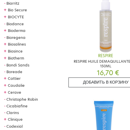
Biarritz
+
Bio Secure
+
BIOCYTE
Biodance
+
Bioderma
Bioregena
+
Biosalines
+
Biosince
RESPIRE
+
Biotherm
RESPIRE HUILE DEMAQUILLANTE
Bondi Sands
150ML
16,70 €
Boreade
+
Cattier
ДОБАВИТЬ В КОРЗИНУ
+
Caudalie
+
Cerave
Christophe Robin
Cicabiafine
Clarins
+
Clinique
Codexial