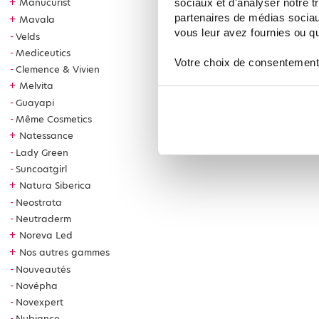
+
Manucurist
sociaux et d'analyser notre t
partenaires de médias sociaux
+
Mavala
vous leur avez fournies ou qu'
Velds
Mediceutics
Votre choix de consentement
Clemence & Vivien
+
Melvita
Guayapi
Même Cosmetics
+
Natessance
Lady Green
Suncoatgirl
+
Natura Siberica
Neostrata
Neutraderm
+
Noreva Led
+
Nos autres gammes
Nouveautés
Novépha
Novexpert
Nubiance