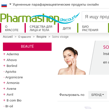
Russian
Уцененные парафармацевтические продукты онлайн
О
СРЕДСТВА ДЛЯ
БИО
ДИТЯ
КРАСОТЕ
ЛИЦА И ТЕЛА
РАСТЕНИЯ
Accueil
О красоте
Respire
Soins visage
SO
BEAUTÉ
Ins
+
Aderma
+
Ahava
en 
+
Borlind
Apivita
Arganicare
+
Armonia
+
Avene
+
Avril
Фильтровать по
БРЕНД
+
B com Bio
BI-oil