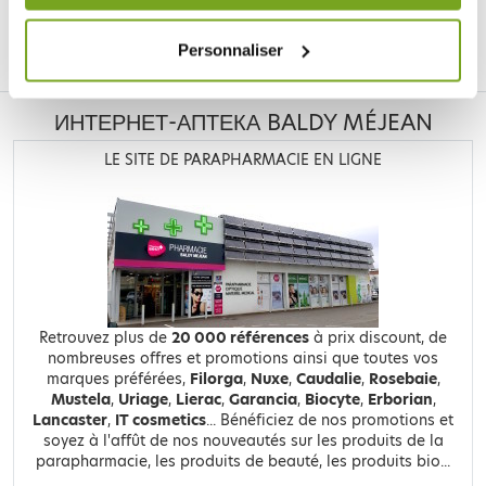
Facebook
Instagram
Pinterest
Tiktok
Personnaliser
ИНТЕРНЕТ-АПТЕКА BALDY MÉJEAN
LE SITE DE PARAPHARMACIE EN LIGNE
Retrouvez plus de
20 000 références
à prix discount, de
nombreuses offres et promotions ainsi que toutes vos
marques préférées,
Filorga
,
Nuxe
,
Caudalie
,
Rosebaie
,
Mustela
,
Uriage
,
Lierac
,
Garancia
,
Biocyte
,
Erborian
,
Lancaster
,
IT cosmetics
... Bénéficiez de nos promotions et
soyez à l'affût de nos nouveautés sur les produits de la
parapharmacie, les produits de beauté, les produits bio...