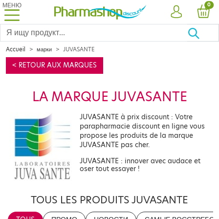
МЕНЮ
PRO
0
УЧЕТНАЯ ЗА
КОР
Accueil
марки
JUVASANTE
< RETOUR AUX MARQUES
LA MARQUE JUVASANTE
JUVASANTE à prix discount : Votre
parapharmacie discount en ligne vous
propose les produits de la marque
JUVASANTE pas cher.
JUVASANTE : innover avec audace et
oser tout essayer !
TOUS LES PRODUITS JUVASANTE