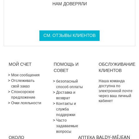
НАМ ДОВЕРЯЛИ
СМ. ОТЗЫВЫ КЛИЕНТОВ
МОЙ СЧЕТ
ПОМОЩЬ И
ОБСЛУЖИВАНИЕ
СОВЕТ
КЛИЕНТОВ
Мои сообщения
Отслеживать
Наша команда
безопасный
доступна по
свой заказ
способ оплаты
электронной почте
Спонсорское
Доставка и
через ваш личный
предложение
возврат
кабинет
Очки лояльности
Контакты и
служба
поддержки
Часто
задаваемые
вопросы
ОКОЛО
АПТЕКА BALDY-MÉJEAN