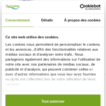
Consentement
Détails
À propos des cookies
JUVASANTE
MARIE ROSE ANTI-MOUSTIQUES
Ce site web utilise des cookies.
ZONES TROPICALES 100ML
10,04 €
12,55 €
Les cookies nous permettent de personnaliser le contenu
et les annonces, d'offrir des fonctionnalités relatives aux
ДОБАВИТЬ В КОРЗИНУ
médias sociaux et d'analyser notre trafic. Nous
partageons également des informations sur l'utilisation de
notre site avec nos partenaires de médias sociaux, de
publicité et d'analyse, qui peuvent combiner celles-ci
avec d'autres informations que vous leur avez fournies
ou qu'ils ont collectées lors de votre utilisation de leurs
services.
Votre choix de consentement est conservé pendant une
durée de 12 mois.
Tout autoriser
Je souhaite m'inscrire à la newsletter