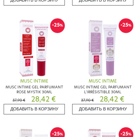
ДОБАВИТЬ В КОРЗИНУ
ДОБАВИТЬ В КОРЗИНУ
-25
-25
%
%
MUSC INTIME
MUSC INTIME
MUSC INTIME GEL PARFUMANT
MUSC INTIME GEL PARFUMANT
ROSE MYSTIK 30ML
L'IRRÉSISTIBLE 30ML
28,42 €
28,42 €
37,90 €
37,90 €
ДОБАВИТЬ В КОРЗИНУ
ДОБАВИТЬ В КОРЗИНУ
-25
-25
%
%