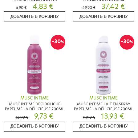
4,83 €
37,42 €
6,90 €
49,90 €
ДОБАВИТЬ В КОРЗИНУ
ДОБАВИТЬ В КОРЗИНУ
-30
-30
%
%
MUSC INTIME
MUSC INTIME
MUSC INTIME DÉO DOUCHE
MUSC INTIME LAIT EN SPRAY
PARFUMÉ LA DÉLICIEUSE 200ML
PARFUMÉ LA DÉLICIEUSE 200ML
9,73 €
13,93 €
13,90 €
19,90 €
ДОБАВИТЬ В КОРЗИНУ
ДОБАВИТЬ В КОРЗИНУ