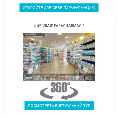
ОТКРОЙТЕ ДЛЯ СЕБЯ ПАРАФАРМАЦИЮ
UNE VRAIE PARAPHARMACIE
ПОСМОТРЕТЬ ВИРТУАЛЬНЫЙ ТУР