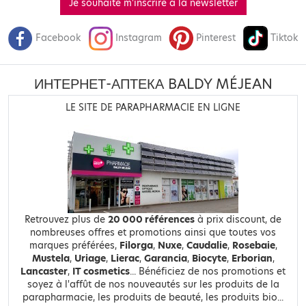
Je souhaite m'inscrire à la newsletter
Facebook
Instagram
Pinterest
Tiktok
ИНТЕРНЕТ-АПТЕКА BALDY MÉJEAN
LE SITE DE PARAPHARMACIE EN LIGNE
Retrouvez plus de
20 000 références
à prix discount, de
nombreuses offres et promotions ainsi que toutes vos
marques préférées,
Filorga
,
Nuxe
,
Caudalie
,
Rosebaie
,
Mustela
,
Uriage
,
Lierac
,
Garancia
,
Biocyte
,
Erborian
,
Lancaster
,
IT cosmetics
... Bénéficiez de nos promotions et
soyez à l'affût de nos nouveautés sur les produits de la
parapharmacie, les produits de beauté, les produits bio...