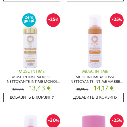
Zéro
-25
-25
%
%
gaspi
MUSC INTIME
MUSC INTIME
MUSC INTIME MOUSSE
MUSC INTIME MOUSSE
NETTOYANTE INTIME MONOI
NETTOYANTE INTIME AMBRE
ORIENTAL 150ML
13,43 €
FLORALE 150ML
14,17 €
17,90 €
18,90 €
ДОБАВИТЬ В КОРЗИНУ
ДОБАВИТЬ В КОРЗИНУ
-30
-25
%
%