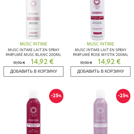
MUSC INTIME
MUSC INTIME
MUSC INTIME LAIT EN SPRAY
MUSC INTIME LAIT EN SPRAY
PARFUMÉ MUSC BLANC 200ML
PARFUMÉ ROSE MYSTIK 200ML
14,92 €
14,92 €
19,90 €
19,90 €
ДОБАВИТЬ В КОРЗИНУ
ДОБАВИТЬ В КОРЗИНУ
-25
-25
%
%