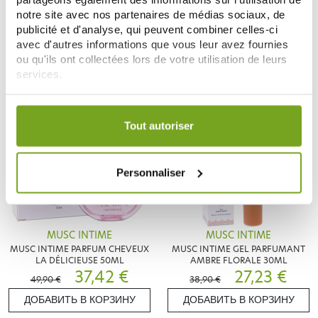
MUSC BLANC 50ML
ROSE MYSTIC 50ML
notre site avec nos partenaires de médias sociaux, de
37,42 €
37,42 €
49,90 €
49,90 €
publicité et d'analyse, qui peuvent combiner celles-ci
avec d'autres informations que vous leur avez fournies
ДОБАВИТЬ В КОРЗИНУ
ДОБАВИТЬ В КОРЗИНУ
ou qu'ils ont collectées lors de votre utilisation de leurs
services.
-25
-30
Votre choix de consentement est conservé pendant une
%
%
durée de 12 mois.
Tout autoriser
Personnaliser
MUSC INTIME
MUSC INTIME
MUSC INTIME PARFUM CHEVEUX
MUSC INTIME GEL PARFUMANT
LA DÉLICIEUSE 50ML
AMBRE FLORALE 30ML
37,42 €
27,23 €
49,90 €
38,90 €
ДОБАВИТЬ В КОРЗИНУ
ДОБАВИТЬ В КОРЗИНУ