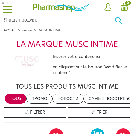
МЕНЮ
PRO
0
УЧЕТНАЯ ЗА
КОР
Accueil
марки
MUSC INTIME
LA MARQUE MUSC INTIME
Insérer votre contenu ici
en cliquant sur le bouton "Modifier le
contenu"
TOUS LES PRODUITS MUSC INTIME
TOUS
ПРОМО
НОВОСТИ
САМЫЕ ВОССТРЕБОВ
FILTRER
TRIER
Zéro