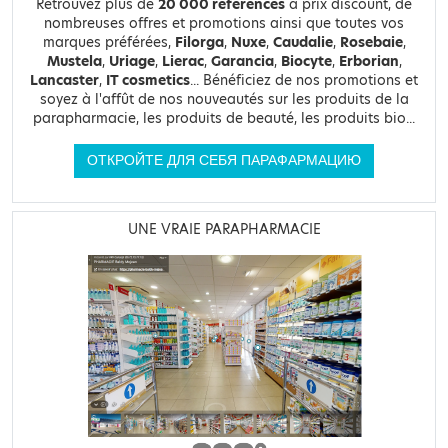
Retrouvez plus de
20 000 références
à prix discount, de
nombreuses offres et promotions ainsi que toutes vos
marques préférées,
Filorga
,
Nuxe
,
Caudalie
,
Rosebaie
,
Mustela
,
Uriage
,
Lierac
,
Garancia
,
Biocyte
,
Erborian
,
Lancaster
,
IT cosmetics
... Bénéficiez de nos promotions et
soyez à l'affût de nos nouveautés sur les produits de la
parapharmacie, les produits de beauté, les produits bio...
ОТКРОЙТЕ ДЛЯ СЕБЯ ПАРАФАРМАЦИЮ
UNE VRAIE PARAPHARMACIE