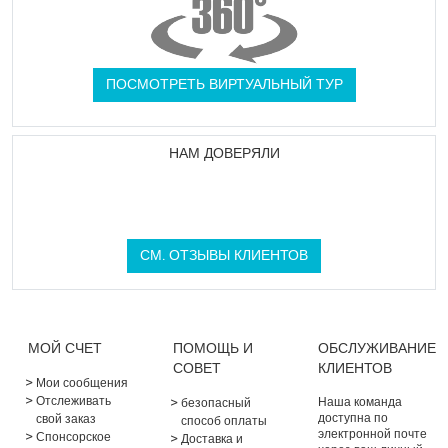
ПОСМОТРЕТЬ ВИРТУАЛЬНЫЙ ТУР
НАМ ДОВЕРЯЛИ
СМ. ОТЗЫВЫ КЛИЕНТОВ
МОЙ СЧЕТ
ПОМОЩЬ И
ОБСЛУЖИВАНИЕ
СОВЕТ
КЛИЕНТОВ
Мои сообщения
Отслеживать
Наша команда
безопасный
доступна по
свой заказ
способ оплаты
электронной почте
Спонсорское
Доставка и