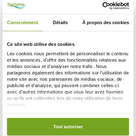
Zéro
Consentement
Détails
À propos des cookies
-25
-20
%
%
gaspi
Ce site web utilise des cookies.
Les cookies nous permettent de personnaliser le contenu
et les annonces, d'offrir des fonctionnalités relatives aux
médias sociaux et d'analyser notre trafic. Nous
partageons également des informations sur l'utilisation de
notre site avec nos partenaires de médias sociaux, de
GALLIA
BIOSTIME
publicité et d'analyse, qui peuvent combiner celles-ci
GALLIA CALISMA CROISSANCE 3
BIOSTIME SN-2 BIO CHEVRE LAIT
BIO +10 MOIS 800G
3EME AGE 800G
avec d'autres informations que vous leur avez fournies
19,28 €
30,08 €
ou qu'ils ont collectées lors de votre utilisation de leurs
25,70 €
37,60 €
services.
ДОБАВИТЬ В КОРЗИНУ
ДОБАВИТЬ В КОРЗИНУ
Votre choix de consentement est conservé pendant une
durée de 12 mois.
Tout autoriser
-25
-15
%
%