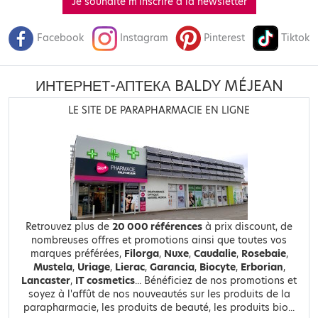
Je souhaite m'inscrire à la newsletter
Facebook
Instagram
Pinterest
Tiktok
ИНТЕРНЕТ-АПТЕКА BALDY MÉJEAN
LE SITE DE PARAPHARMACIE EN LIGNE
Retrouvez plus de
20 000 références
à prix discount, de
nombreuses offres et promotions ainsi que toutes vos
marques préférées,
Filorga
,
Nuxe
,
Caudalie
,
Rosebaie
,
Mustela
,
Uriage
,
Lierac
,
Garancia
,
Biocyte
,
Erborian
,
Lancaster
,
IT cosmetics
... Bénéficiez de nos promotions et
soyez à l'affût de nos nouveautés sur les produits de la
parapharmacie, les produits de beauté, les produits bio...