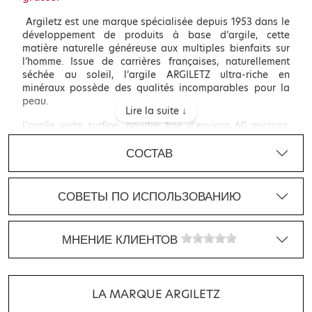
Argiletz est une marque spécialisée depuis 1953 dans le
développement de produits à base d’argile, cette
matière naturelle généreuse aux multiples bienfaits sur
l’homme. Issue de carrières françaises, naturellement
séchée au soleil, l’argile ARGILETZ ultra-riche en
minéraux possède des qualités incomparables pour la
peau.
Lire la suite ↓
L’argile verte surfine, poudre fine d’environ 60 microns,
s’utilise en application externe sur le visage et le corps.
СОСТАВ
Elle possède des vertus adoucissantes, purifiantes,
décongestionnantes, tonifiantes et est idéale pour le
soin des peaux à tendance grasse.
СОВЕТЫ ПО ИСПОЛЬЗОВАНИЮ
МНЕНИЕ КЛИЕНТОВ
LA MARQUE
ARGILETZ