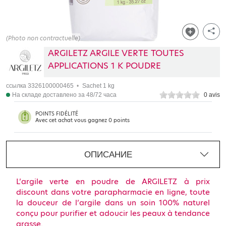
Добавить 
(Photo non contractuelle)
Part
ARGILETZ ARGILE VERTE TOUTES
APPLICATIONS 1 K POUDRE
ссылка
3326100000465
Sachet 1 kg
На складе доставлено за 48/72 часа
0 avis
В наличии
POINTS FIDÉLITÉ
Avec cet achat vous gagnez 0 points
ОПИСАНИЕ
L’argile verte en poudre de ARGILETZ à prix
discount dans votre parapharmacie en ligne, toute
la douceur de l’argile dans un soin 100% naturel
conçu pour purifier et adoucir les peaux à tendance
grasse.