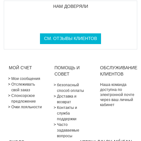
НАМ ДОВЕРЯЛИ
СМ. ОТЗЫВЫ КЛИЕНТОВ
МОЙ СЧЕТ
ПОМОЩЬ И
ОБСЛУЖИВАНИЕ
СОВЕТ
КЛИЕНТОВ
Мои сообщения
Отслеживать
Наша команда
безопасный
доступна по
свой заказ
способ оплаты
электронной почте
Спонсорское
Доставка и
через ваш личный
предложение
возврат
кабинет
Очки лояльности
Контакты и
служба
поддержки
Часто
задаваемые
вопросы