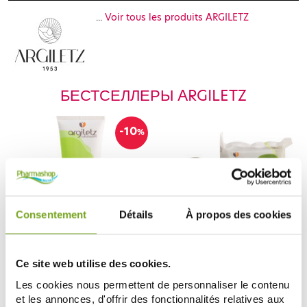
...
Voir tous les produits ARGILETZ
БЕСТСЕЛЛЕРЫ ARGILETZ
-10
%
Consentement
Détails
À propos des cookies
Предыдущий
С
ARGILETZ
ARGILETZ
Ce site web utilise des cookies.
ARGILETZ PATE ARGILE VERTE
ARGILETZ ARGILE VERTE 2
400G
BANDES 5M X 8.5 CM
Les cookies nous permettent de personnaliser le contenu
8,01 €
12,45 €
et les annonces, d'offrir des fonctionnalités relatives aux
8,90 €