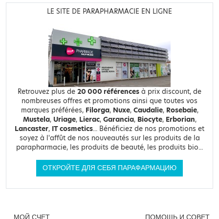
LE SITE DE PARAPHARMACIE EN LIGNE
Retrouvez plus de
20 000 références
à prix discount, de
nombreuses offres et promotions ainsi que toutes vos
marques préférées,
Filorga
,
Nuxe
,
Caudalie
,
Rosebaie
,
Mustela
,
Uriage
,
Lierac
,
Garancia
,
Biocyte
,
Erborian
,
Lancaster
,
IT cosmetics
... Bénéficiez de nos promotions et
soyez à l'affût de nos nouveautés sur les produits de la
parapharmacie, les produits de beauté, les produits bio...
ОТКРОЙТЕ ДЛЯ СЕБЯ ПАРАФАРМАЦИЮ
МОЙ СЧЕТ
ПОМОЩЬ И СОВЕТ