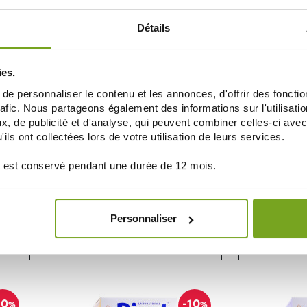
ДОБАВИТЬ В КОРЗИНУ
ДОБАВ
Détails
25
%
ies.
e personnaliser le contenu et les annonces, d'offrir des fonctio
rafic. Nous partageons également des informations sur l'utilisati
, de publicité et d'analyse, qui peuvent combiner celles-ci avec
ils ont collectées lors de votre utilisation de leurs services.
 est conservé pendant une durée de 12 mois.
PICOT
 800G
PICOT EXPERT PICOGEST 1 800G
PICOT 
Personnaliser
20,09 €
ДОБАВИТЬ В КОРЗИНУ
ДОБАВ
10
-10
%
%