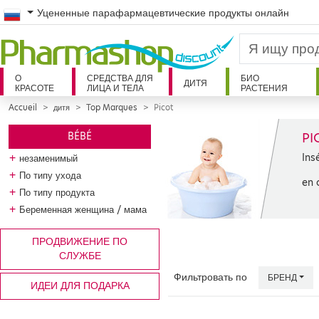
Russian
Уцененные парафармацевтические продукты онлайн
О
СРЕДСТВА ДЛЯ
БИО
ДИТЯ
КРАСОТЕ
ЛИЦА И ТЕЛА
РАСТЕНИЯ
Accueil
дитя
Top Marques
Picot
PI
BÉBÉ
Ins
+
незаменимый
+
По типу ухода
en 
+
По типу продукта
+
Беременная женщина / мама
ПРОДВИЖЕНИЕ ПО
СЛУЖБЕ
Фильтровать по
БРЕНД
ИДЕИ ДЛЯ ПОДАРКА