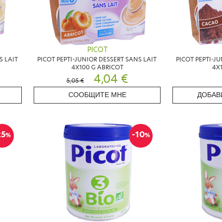
PICOT
S LAIT
PICOT PEPTI-JUNIOR DESSERT SANS LAIT
PICOT PEPTI-J
4X100 G ABRICOT
4X
4,04 €
5,05 €
СООБЩИТЕ МНЕ
ДОБАВ
25
-10
%
%