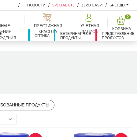
НОВОСТИ
SPÉCIAL ÉTÉ
ZÉRO GASPI
БРЕНДЫ
PROD
0
ЧНЫЕ
ПРЕСТИЖНАЯ
УЧЕТНАЯ
КОРЗИНА
ЕНИЯ
КРАСОТА
ЗАПИСЬ
Е
Я
ВЕТЕРИНАРНЫЕ
ПРЕДСТАВЛЕНИЕ
ОПТИКА
ХУДЕНИЯ
ПРОДУКТЫ
ПРОДУКТОВ
ЕБОВАННЫЕ ПРОДУКТЫ