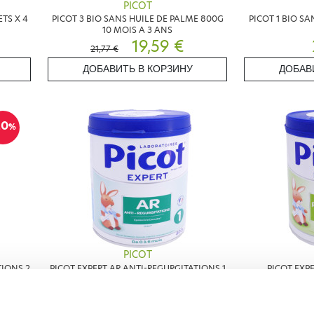
PICOT
TS X 4
PICOT 3 BIO SANS HUILE DE PALME 800G
PICOT 1 BIO S
10 MOIS A 3 ANS
19,59 €
21,77 €
ДОБАВИТЬ В КОРЗИНУ
ДОБАВ
20
%
PICOT
TIONS 2
PICOT EXPERT AR ANTI-REGURGITATIONS 1
PICOT EXP
800G 0-6MOIS
23,90 €
23,10 €