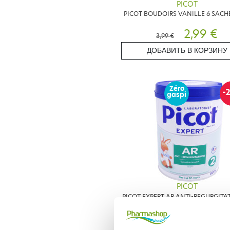
PICOT
PICOT BOUDOIRS VANILLE 6 SACHE
2,99 €
3,99 €
ДОБАВИТЬ В КОРЗИНУ
Zéro
-
gaspi
PICOT
PICOT EXPERT AR ANTI-REGURGITA
800G 6-12MOIS
23,11 €
28,89 €