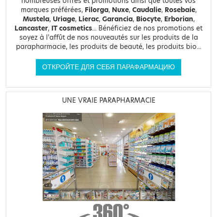
nombreuses offres et promotions ainsi que toutes vos
marques préférées,
Filorga
,
Nuxe
,
Caudalie
,
Rosebaie
,
Mustela
,
Uriage
,
Lierac
,
Garancia
,
Biocyte
,
Erborian
,
Lancaster
,
IT cosmetics
... Bénéficiez de nos promotions et
soyez à l'affût de nos nouveautés sur les produits de la
parapharmacie, les produits de beauté, les produits bio...
ОТКРОЙТЕ ДЛЯ СЕБЯ ПАРАФАРМАЦИЮ
UNE VRAIE PARAPHARMACIE