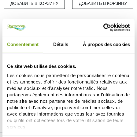
ДОБАВИТЬ В КОРЗИНУ
ДОБАВИТЬ В КОРЗИНУ
-10
%
Consentement
Détails
À propos des cookies
Ce site web utilise des cookies.
Les cookies nous permettent de personnaliser le contenu
et les annonces, d'offrir des fonctionnalités relatives aux
WELEDA
médias sociaux et d'analyser notre trafic. Nous
WELEDA BAUME APRES RASAGE
partageons également des informations sur l'utilisation de
100 ML
12,55 €
notre site avec nos partenaires de médias sociaux, de
13,95 €
publicité et d'analyse, qui peuvent combiner celles-ci
ДОБАВИТЬ В КОРЗИНУ
avec d'autres informations que vous leur avez fournies
ou qu'ils ont collectées lors de votre utilisation de leurs
services.