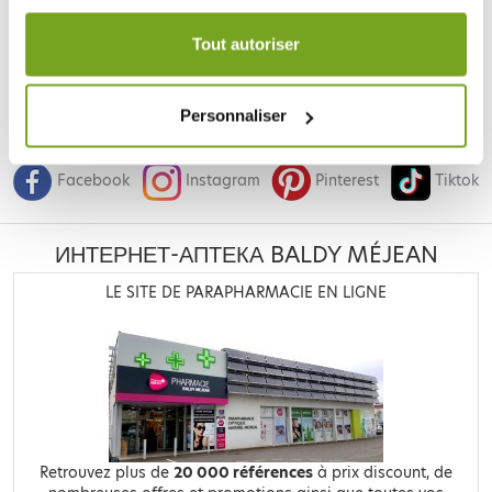
Votre choix de consentement est conservé pendant une
durée de 12 mois.
Tout autoriser
Personnaliser
Je souhaite m'inscrire à la newsletter
Facebook
Instagram
Pinterest
Tiktok
ИНТЕРНЕТ-АПТЕКА BALDY MÉJEAN
LE SITE DE PARAPHARMACIE EN LIGNE
Retrouvez plus de
20 000 références
à prix discount, de