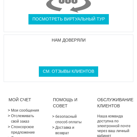
ПОСМОТРЕТЬ ВИРТУАЛЬНЫЙ ТУР
НАМ ДОВЕРЯЛИ
СМ. ОТЗЫВЫ КЛИЕНТОВ
МОЙ СЧЕТ
ПОМОЩЬ И
ОБСЛУЖИВАНИЕ
СОВЕТ
КЛИЕНТОВ
Мои сообщения
Отслеживать
Наша команда
безопасный
доступна по
свой заказ
способ оплаты
электронной почте
Спонсорское
Доставка и
через ваш личный
предложение
возврат
кабинет