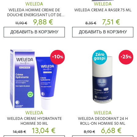
WELEDA
WELEDA
WELEDA HOMME CREME DE
WELEDA CREME A RASER 75 ML
DOUCHE ENERGISANT LOT DE
2X200ML
9,88 €
7,51 €
11,90 €
8,35 €
ДОБАВИТЬ В КОРЗИНУ
ДОБАВИТЬ В КОРЗИНУ
Zéro
-10
-25
%
%
gaspi
WELEDA
WELEDA
WELEDA CREME HYDRATANTE
WELEDA DEODORANT 24 H
HOMME 30 ML
ROLL-ON HOMME 50 ML
13,04 €
6,68 €
14,48 €
8,90 €