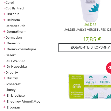
Curél
Cut By Fred
+
Darphin
+
Delarom
JALDES
Dermaceutic
JALDES JAILYS VERGETURES 12
+
Dermatherm
Dermeden
17,85 €
+
Dermina
ДОБАВИТЬ В КОРЗИНУ
+
Dermo-cosmétique
Desert
DIETWORLD
+
Dr Hauschka
-
Dr Jart+
+
Ducray
Ecosecret
Elancyl
+
Embryolisse
+
Eneomey Mene&Moy
+
Erborian