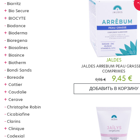
-
Biarritz
+
Bio Secure
+
BIOCYTE
Biodance
+
Bioderma
Bioregena
+
Biosalines
+
Biosince
JALDES
+
Biotherm
JALDES ARREBUM PEAU GRASSE
Bondi Sands
COMPRIMES
9,45 €
Boreade
9,95 €
+
Cattier
ДОБАВИТЬ В КОРЗИНУ
+
Caudalie
+
Cerave
Christophe Robin
Cicabiafine
Clarins
+
Clinique
Codexial