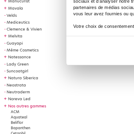
+
Manucurist
sociaux et d'analyser notre t
partenaires de médias sociaux
+
Mavala
vous leur avez fournies ou qu'
Velds
Mediceutics
Votre choix de consentement
Clemence & Vivien
+
Melvita
Guayapi
Même Cosmetics
+
Natessance
Lady Green
Suncoatgirl
+
Natura Siberica
Neostrata
Neutraderm
+
Noreva Led
+
Nos autres gammes
ACM
Aquateal
Beliflor
Bapanthen
Cetaphil