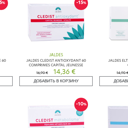
5
-15
%
%
JALDES
 60
JALDES CLEDIST ANTIOXYDANT 60
JALDES EL
COMPRIMES CAPITAL JEUNESSE
14,36 €
16,90 €
14,90 
ДОБАВИТЬ В КОРЗИНУ
ДОБАВ
-10
%