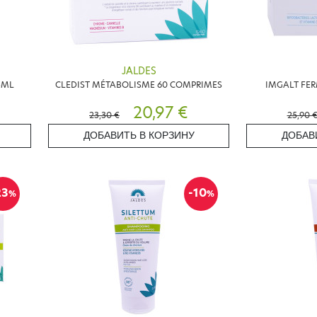
JALDES
5ML
CLEDIST MÉTABOLISME 60 COMPRIMES
IMGALT FER
20,97 €
23,30 €
25,90 
ДОБАВИТЬ В КОРЗИНУ
ДОБАВ
23
-10
%
%