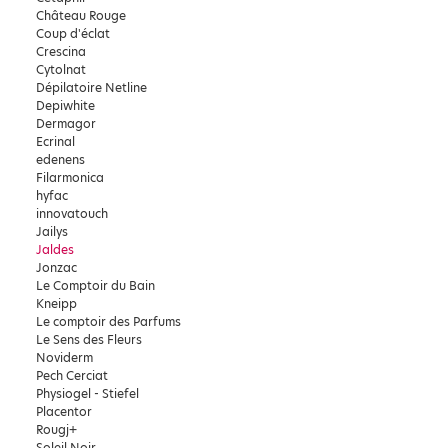
Château Rouge
Coup d'éclat
Crescina
Cytolnat
Dépilatoire Netline
Depiwhite
Dermagor
Ecrinal
edenens
Filarmonica
hyfac
innovatouch
Jailys
Jaldes
Jonzac
Le Comptoir du Bain
Kneipp
Le comptoir des Parfums
Le Sens des Fleurs
Noviderm
Pech Cerciat
Physiogel - Stiefel
Placentor
Rougj+
Soleil Noir