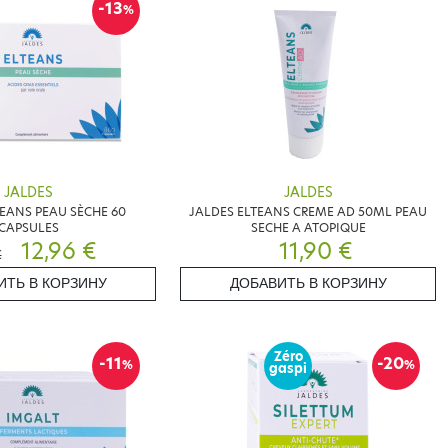
-13
%
JALDES
JALDES
TEANS PEAU SÈCHE 60
JALDES ELTEANS CREME AD 50ML PEAU
CAPSULES
SECHE A ATOPIQUE
12,96 €
11,90 €
€
ИТЬ В КОРЗИНУ
ДОБАВИТЬ В КОРЗИНУ
Zéro
-11
-20
%
%
gaspi