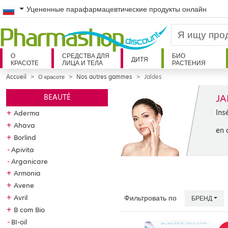
Russian
Уцененные парафармацевтические продукты онлайн
О
СРЕДСТВА ДЛЯ
БИО
ДИТЯ
КРАСОТЕ
ЛИЦА И ТЕЛА
РАСТЕНИЯ
Accueil
О красоте
Nos autres gammes
Jaldes
JA
BEAUTÉ
Ins
+
Aderma
+
Ahava
en 
+
Borlind
Apivita
Arganicare
+
Armonia
+
Avene
+
Avril
Фильтровать по
БРЕНД
+
B com Bio
BI-oil