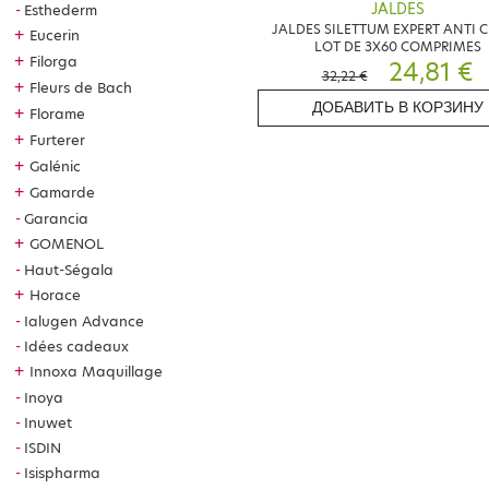
JALDES
Esthederm
JALDES SILETTUM EXPERT ANTI 
+
Eucerin
LOT DE 3X60 COMPRIMES
+
Filorga
24,81 €
32,22 €
+
Fleurs de Bach
ДОБАВИТЬ В КОРЗИНУ
+
Florame
+
Furterer
+
Galénic
+
Gamarde
Garancia
+
GOMENOL
Haut-Ségala
+
Horace
Ialugen Advance
Idées cadeaux
+
Innoxa Maquillage
Inoya
Inuwet
ISDIN
Isispharma