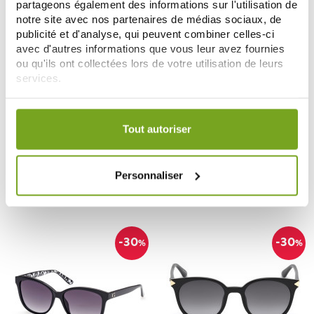
partageons également des informations sur l'utilisation de
notre site avec nos partenaires de médias sociaux, de
publicité et d'analyse, qui peuvent combiner celles-ci
avec d'autres informations que vous leur avez fournies
ou qu'ils ont collectées lors de votre utilisation de leurs
services.
Votre choix de consentement est conservé pendant une
GUESS
GUESS
durée de 12 mois.
Tout autoriser
GUESS GU7880H COLORIS 05B
GUESS GU8261COLORIS 01N
TAILLE 58/17
TAILLE 55/20
65,80 €
73,15 €
94,00 €
104,50 €
Personnaliser
СООБЩИТЕ МНЕ
ДОБАВИТЬ В КОРЗИНУ
-30
-30
%
%