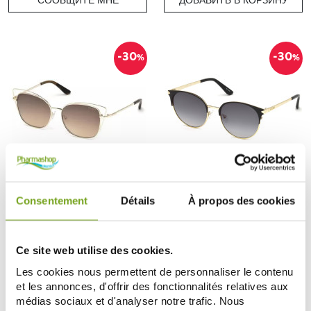
СООБЩИТЕ МНЕ
ДОБАВИТЬ В КОРЗИНУ
-30
-30
%
%
GUESS
GUESS
GUESS GU7528 COLORIS 32G
GUESS GU7516 COLORIS 02B
Consentement
Détails
À propos des cookies
TAILLE 56/16
TAILLE 53/18
55,93 €
65,80 €
79,90 €
94,00 €
ДОБАВИТЬ В КОРЗИНУ
СООБЩИТЕ МНЕ
Ce site web utilise des cookies.
Les cookies nous permettent de personnaliser le contenu
et les annonces, d'offrir des fonctionnalités relatives aux
médias sociaux et d'analyser notre trafic. Nous
-30
-30
%
%