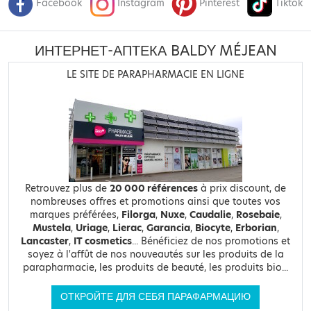
Facebook
Instagram
Pinterest
Tiktok
ИНТЕРНЕТ-АПТЕКА BALDY MÉJEAN
LE SITE DE PARAPHARMACIE EN LIGNE
Retrouvez plus de
20 000 références
à prix discount, de
nombreuses offres et promotions ainsi que toutes vos
marques préférées,
Filorga
,
Nuxe
,
Caudalie
,
Rosebaie
,
Mustela
,
Uriage
,
Lierac
,
Garancia
,
Biocyte
,
Erborian
,
Lancaster
,
IT cosmetics
... Bénéficiez de nos promotions et
soyez à l'affût de nos nouveautés sur les produits de la
parapharmacie, les produits de beauté, les produits bio...
ОТКРОЙТЕ ДЛЯ СЕБЯ ПАРАФАРМАЦИЮ