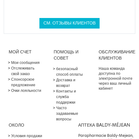
СМ. ОТЗЫВЫ КЛИЕНТОВ
МОЙ СЧЕТ
ПОМОЩЬ И
ОБСЛУЖИВАНИЕ
СОВЕТ
КЛИЕНТОВ
Мои сообщения
Отслеживать
Наша команда
безопасный
доступна по
свой заказ
способ оплаты
электронной почте
Спонсорское
Доставка и
через ваш личный
предложение
возврат
кабинет
Очки лояльности
Контакты и
служба
поддержки
Часто
задаваемые
вопросы
ОКОЛО
АПТЕКА BALDY-MÉJEAN
Parapharmacie Baldy-Mejean,
Условия продажи