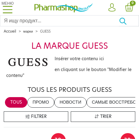
МЕНЮ
PRO
0
УЧЕТНАЯ ЗА
КОР
Accueil
марки
GUESS
LA MARQUE GUESS
Insérer votre contenu ici
en cliquant sur le bouton "Modifier le
contenu"
TOUS LES PRODUITS GUESS
TOUS
ПРОМО
НОВОСТИ
САМЫЕ ВОССТРЕБОВ
FILTRER
TRIER