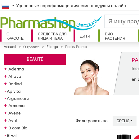
Russian
Уцененные парафармацевтические продукты онлайн
О
СРЕДСТВА ДЛЯ
БИО
ДИТЯ
КРАСОТЕ
ЛИЦА И ТЕЛА
РАСТЕНИЯ
Accueil
О красоте
Filorga
Packs Promo
PA
BEAUTÉ
Ins
+
Aderma
+
Ahava
en 
+
Borlind
Apivita
Arganicare
+
Armonia
+
Avene
+
Avril
Фильтровать по
БРЕНД
+
B com Bio
BI-oil