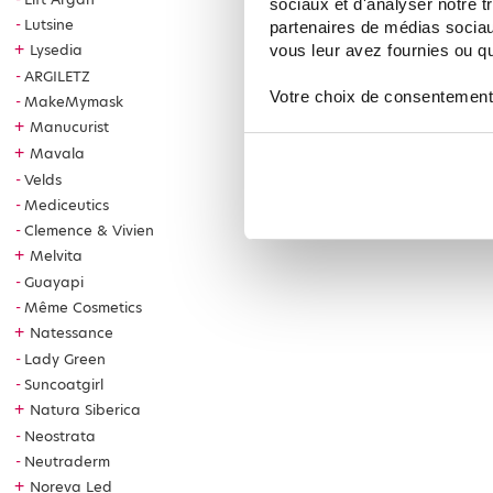
sociaux et d'analyser notre t
Lutsine
partenaires de médias sociaux
+
Lysedia
vous leur avez fournies ou qu'
ARGILETZ
Votre choix de consentement
MakeMymask
+
Manucurist
+
Mavala
Velds
Mediceutics
Clemence & Vivien
+
Melvita
Guayapi
Même Cosmetics
+
Natessance
Lady Green
Suncoatgirl
+
Natura Siberica
Neostrata
Neutraderm
+
Noreva Led