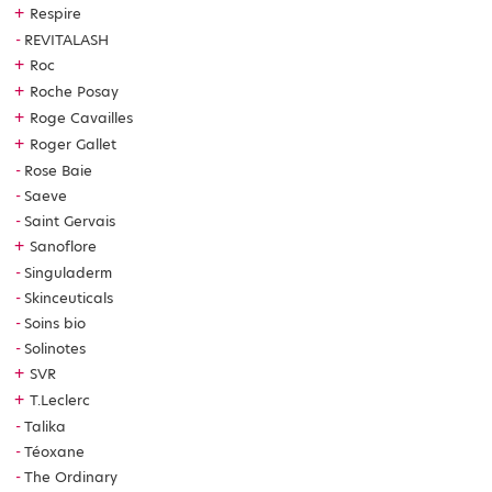
+
Respire
REVITALASH
+
Roc
+
Roche Posay
+
Roge Cavailles
+
Roger Gallet
Rose Baie
Saeve
Saint Gervais
+
Sanoflore
Singuladerm
Skinceuticals
Soins bio
Solinotes
+
SVR
+
T.Leclerc
Talika
Téoxane
The Ordinary