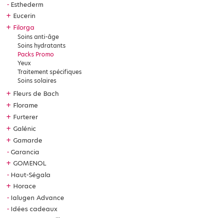
Esthederm
+
Eucerin
+
Filorga
Soins anti-âge
Soins hydratants
Packs Promo
Yeux
Traitement spécifiques
Soins solaires
+
Fleurs de Bach
+
Florame
+
Furterer
+
Galénic
+
Gamarde
Garancia
+
GOMENOL
Haut-Ségala
+
Horace
Ialugen Advance
Idées cadeaux