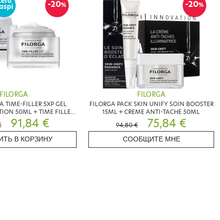
Zéro
-20
-20
%
%
aspi
FILORGA
FILORGA
A TIME-FILLER 5XP GEL
FILORGA PACK SKIN UNIFY SOIN BOOSTER
ION 50ML + TIME FILLER
15ML + CREME ANTI-TACHE 50ML
EYES 15ML
91,84 €
75,84 €
€
94,80 €
ИТЬ В КОРЗИНУ
СООБЩИТЕ МНЕ