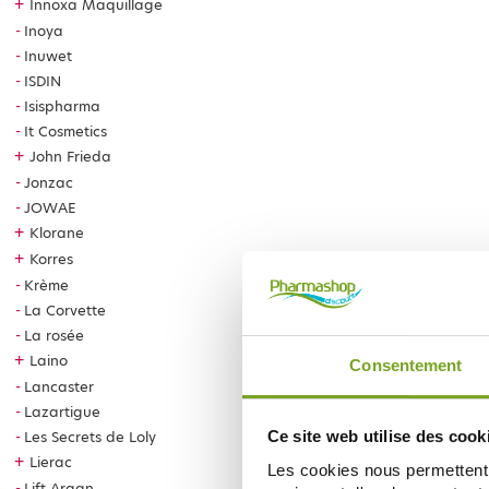
+
Innoxa Maquillage
Inoya
Inuwet
ISDIN
Isispharma
It Cosmetics
+
John Frieda
Jonzac
JOWAE
+
Klorane
+
Korres
Krème
La Corvette
La rosée
+
Laino
Consentement
Lancaster
Lazartigue
Les Secrets de Loly
Ce site web utilise des cook
+
Lierac
Les cookies nous permettent d
Lift Argan