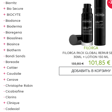
-
Biarritz
+
Bio Secure
+
BIOCYTE
Biodance
+
Bioderma
Bioregena
+
Biosalines
+
Biosince
FILORGA
+
Biotherm
FILORGA PACK GLOBAL REPAIR 
Bondi Sands
30ML + LOTION 150 ML
101,85 €
Boreade
135,80 €
+
Cattier
ДОБАВИТЬ В КОРЗИНУ
+
Caudalie
+
Cerave
Christophe Robin
Cicabiafine
Clarins
+
Clinique
Codexial