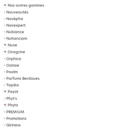
+
Nos autres gammes
Nouveautés
Novépha
Novexpert
Nubiance
Nuhanciam
+
Nuxe
+
Onagrine
Orphica
Osmae
Paalm
Parfums Berdoues
Tapika
+
Payot
Phyt's
+
Phyto
PREMIUM
Promotions
Qiriness