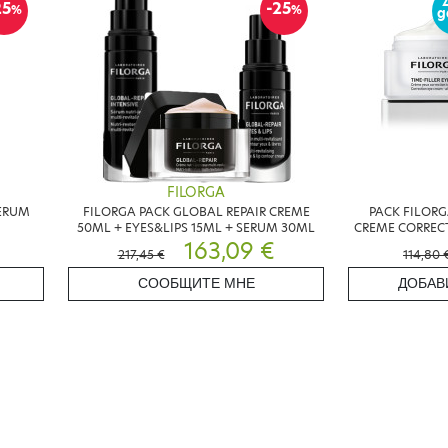
25
-25
%
%
g
FILORGA
SERUM
FILORGA PACK GLOBAL REPAIR CREME
PACK FILORG
50ML + EYES&LIPS 15ML + SERUM 30ML
CREME CORRECT
163,09 €
217,45 €
114,80 
СООБЩИТЕ МНЕ
ДОБАВ