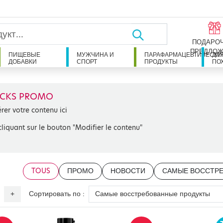
ПОДАРО
ПРЕДЛОЖ
ПИЩЕВЫЕ
МУЖЧИНА И
ПАРАФАРМАЦЕВТИЧЕСКИ
ДЛ
ДОБАВКИ
СПОРТ
ПРОДУКТЫ
ПО
CKS PROMO
érer votre contenu ici
cliquant sur le bouton "Modifier le contenu"
TOUS
ПРОМО
НОВОСТИ
САМЫЕ ВОССТР
Сортировать по :
+