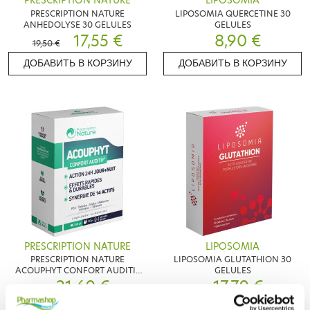
PRESCRIPTION NATURE
LIPOSOMIA
PRESCRIPTION NATURE
LIPOSOMIA QUERCETINE 30
ANHEDOLYSE 30 GELULES
GELULES
17,55 €
8,90 €
19,50 €
ДОБАВИТЬ В КОРЗИНУ
ДОБАВИТЬ В КОРЗИНУ
PRESCRIPTION NATURE
LIPOSOMIA
PRESCRIPTION NATURE
LIPOSOMIA GLUTATHION 30
ACOUPHYT CONFORT AUDITIF
GELULES
60GELULES
21,60 €
17,70 €
ДОБАВИТЬ В КОРЗИНУ
ДОБАВИТЬ В КОРЗИНУ