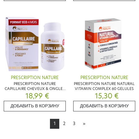
PRESCRIPTION NATURE
PRESCRIPTION NATURE
PRESCRIPTION NATURE
PRESCRIPTION NATURE NATURAL
CAPILLAIRE CHEVEUX & ONGLES
VITAMIN COMPLEX 60 GELULES
120 GELULES
18,99 €
15,30 €
ДОБАВИТЬ В КОРЗИНУ
ДОБАВИТЬ В КОРЗИНУ
1
2
3
»