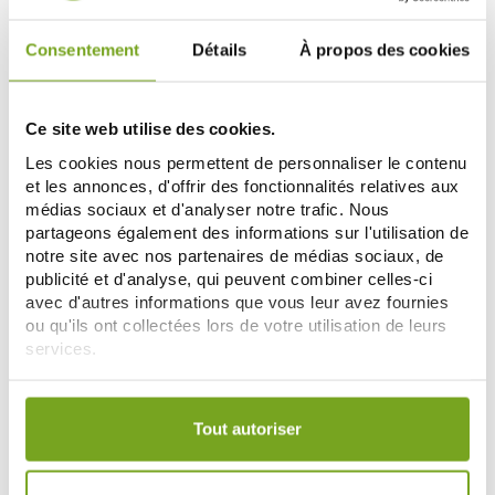
Consentement
Détails
À propos des cookies
-10
%
Ce site web utilise des cookies.
Les cookies nous permettent de personnaliser le contenu
et les annonces, d'offrir des fonctionnalités relatives aux
médias sociaux et d'analyser notre trafic. Nous
partageons également des informations sur l'utilisation de
notre site avec nos partenaires de médias sociaux, de
publicité et d'analyse, qui peuvent combiner celles-ci
PRESCRIPTION NATURE
PRESCRIPTION NATURE
avec d'autres informations que vous leur avez fournies
PRESCRIPTION NATURE
PRESCRIPTION NATURE STALYSE
ou qu'ils ont collectées lors de votre utilisation de leurs
GASTROBIOTIC CONFORT
30 GELULES
services.
DIGESTIF 15 GELULES
8,90 €
8,82 €
9,80 €
ДОБАВИТЬ В КОРЗИНУ
ДОБАВИТЬ В КОРЗИНУ
Votre choix de consentement est conservé pendant une
durée de 12 mois.
Tout autoriser