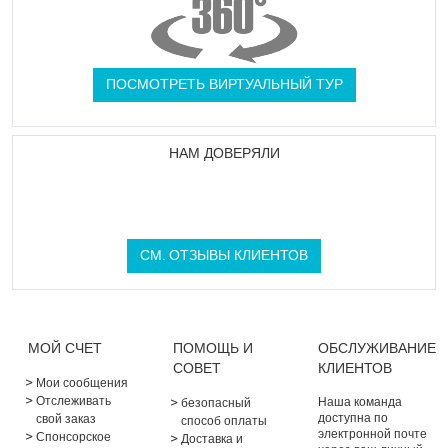
ПОСМОТРЕТЬ ВИРТУАЛЬНЫЙ ТУР
НАМ ДОВЕРЯЛИ
СМ. ОТЗЫВЫ КЛИЕНТОВ
МОЙ СЧЕТ
ПОМОЩЬ И
ОБСЛУЖИВАНИЕ
СОВЕТ
КЛИЕНТОВ
Мои сообщения
Отслеживать
Наша команда
безопасный
доступна по
свой заказ
способ оплаты
электронной почте
Спонсорское
Доставка и