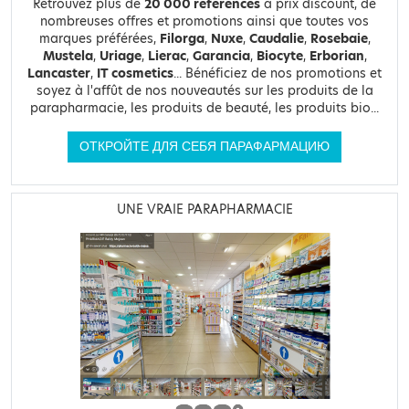
Retrouvez plus de
20 000 références
à prix discount, de
nombreuses offres et promotions ainsi que toutes vos
marques préférées,
Filorga
,
Nuxe
,
Caudalie
,
Rosebaie
,
Mustela
,
Uriage
,
Lierac
,
Garancia
,
Biocyte
,
Erborian
,
Lancaster
,
IT cosmetics
... Bénéficiez de nos promotions et
soyez à l'affût de nos nouveautés sur les produits de la
parapharmacie, les produits de beauté, les produits bio...
ОТКРОЙТЕ ДЛЯ СЕБЯ ПАРАФАРМАЦИЮ
UNE VRAIE PARAPHARMACIE