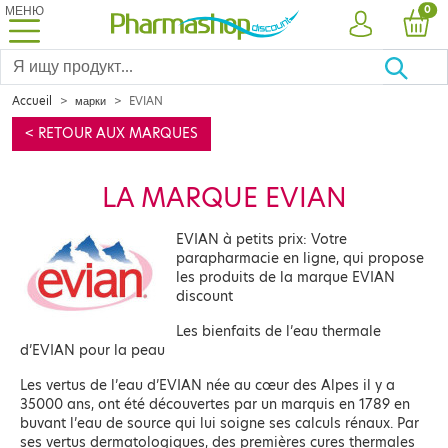
МЕНЮ
PRO
0
УЧЕТНАЯ ЗА
КОР
Accueil
марки
EVIAN
< RETOUR AUX MARQUES
LA MARQUE EVIAN
EVIAN à petits prix: Votre
parapharmacie en ligne, qui propose
les produits de la marque EVIAN
discount
Les bienfaits de l’eau thermale
d’EVIAN pour la peau
Les vertus de l’eau d’EVIAN née au cœur des Alpes il y a
35000 ans, ont été découvertes par un marquis en 1789 en
buvant l’eau de source qui lui soigne ses calculs rénaux. Par
ses vertus dermatologiques, des premières cures thermales