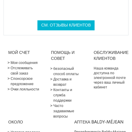
СМ. ОТЗЫВЫ КЛИЕНТОВ
МОЙ СЧЕТ
ПОМОЩЬ И
ОБСЛУЖИВАНИЕ
СОВЕТ
КЛИЕНТОВ
Мои сообщения
Отслеживать
Наша команда
безопасный
доступна по
свой заказ
способ оплаты
электронной почте
Спонсорское
Доставка и
через ваш личный
предложение
возврат
кабинет
Очки лояльности
Контакты и
служба
поддержки
Часто
задаваемые
вопросы
ОКОЛО
АПТЕКА BALDY-MÉJEAN
Parapharmacie Baldy-Mejean,