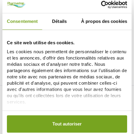
Consentement
Détails
À propos des cookies
EVIAN
EVIAN
EVIAN BRUMISATEUR PROTECT
EVIAN BRUMISATEUR APAISE
100ML
100ML
Ce site web utilise des cookies.
10,70 €
9,10 €
10,70 €
Les cookies nous permettent de personnaliser le contenu
СООБЩИТЕ МНЕ
СООБЩИТЕ МНЕ
et les annonces, d'offrir des fonctionnalités relatives aux
médias sociaux et d'analyser notre trafic. Nous
partageons également des informations sur l'utilisation de
notre site avec nos partenaires de médias sociaux, de
publicité et d'analyse, qui peuvent combiner celles-ci
avec d'autres informations que vous leur avez fournies
ou qu'ils ont collectées lors de votre utilisation de leurs
services.
Votre choix de consentement est conservé pendant une
durée de 12 mois.
Je souhaite m'inscrire à la newsletter
Tout autoriser