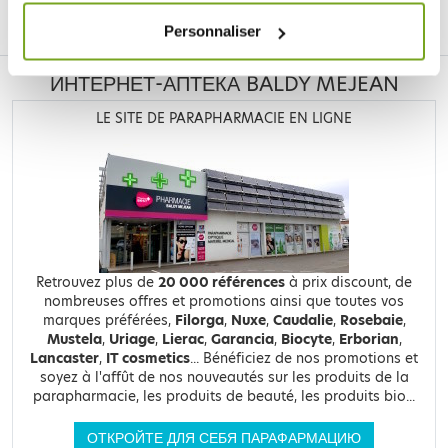
Facebook
Instagram
Pinterest
Tiktok
Personnaliser
ИНТЕРНЕТ-АПТЕКА BALDY MÉJEAN
LE SITE DE PARAPHARMACIE EN LIGNE
Retrouvez plus de
20 000 références
à prix discount, de
nombreuses offres et promotions ainsi que toutes vos
marques préférées,
Filorga
,
Nuxe
,
Caudalie
,
Rosebaie
,
Mustela
,
Uriage
,
Lierac
,
Garancia
,
Biocyte
,
Erborian
,
Lancaster
,
IT cosmetics
... Bénéficiez de nos promotions et
soyez à l'affût de nos nouveautés sur les produits de la
parapharmacie, les produits de beauté, les produits bio...
ОТКРОЙТЕ ДЛЯ СЕБЯ ПАРАФАРМАЦИЮ