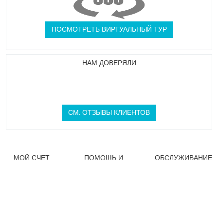
ПОСМОТРЕТЬ ВИРТУАЛЬНЫЙ ТУР
НАМ ДОВЕРЯЛИ
СМ. ОТЗЫВЫ КЛИЕНТОВ
МОЙ СЧЕТ
ПОМОЩЬ И
ОБСЛУЖИВАНИЕ
СОВЕТ
КЛИЕНТОВ
Мои сообщения
Отслеживать
Наша команда
безопасный
доступна по
свой заказ
способ оплаты
электронной почте
Спонсорское
Доставка и
через ваш личный
предложение
возврат
кабинет