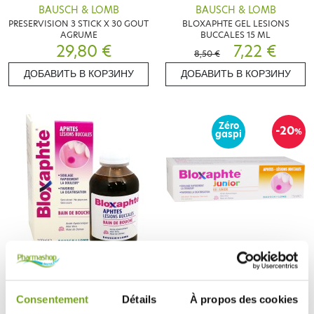
BAUSCH & LOMB
BAUSCH & LOMB
PRESERVISION 3 STICK X 30 GOUT
BLOXAPHTE GEL LESIONS
AGRUME
BUCCALES 15 ML
29,80 €
7,22 €
8,50 €
ДОБАВИТЬ В КОРЗИНУ
ДОБАВИТЬ В КОРЗИНУ
Zéro
-20
%
gaspi
BAUSCH & LOMB
BAUSCH & LOMB
BLOXAPHTE BAIN DE BOUCHE
BLOXAPHTE JUNIOR GEL APHTES
LESIONS BUCCALES 100 ML
LESIONS BUCCALES 15 ML
7,99 €
6,80 €
Consentement
Détails
À propos des cookies
8,50 €