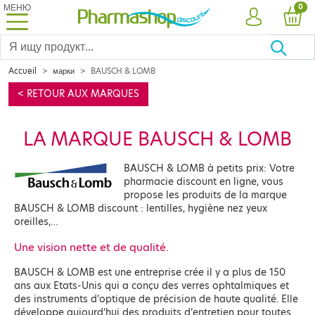
МЕНЮ
PRO
0
УЧЕТНАЯ ЗА
КОР
Accueil
марки
BAUSCH & LOMB
< RETOUR AUX MARQUES
LA MARQUE BAUSCH & LOMB
BAUSCH & LOMB à petits prix: Votre
pharmacie discount en ligne, vous
propose les produits de la marque
BAUSCH & LOMB discount : lentilles, hygiène nez yeux
oreilles,…
Une vision nette et de qualité.
BAUSCH & LOMB est une entreprise crée il y a plus de 150
ans aux Etats-Unis qui a conçu des verres ophtalmiques et
des instruments d’optique de précision de haute qualité. Elle
développe aujourd’hui des produits d’entretien pour toutes