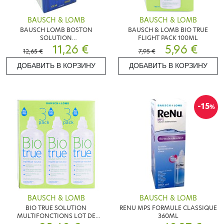
BAUSCH & LOMB
BAUSCH & LOMB
BAUSCH LOMB BOSTON
BAUSCH & LOMB BIO TRUE
SOLUTION
FLIGHT PACK 100ML
MULTIFONCTIONS120ML
11,26 €
5,96 €
12,65 €
7,95 €
ДОБАВИТЬ В КОРЗИНУ
ДОБАВИТЬ В КОРЗИНУ
-15
%
BAUSCH & LOMB
BAUSCH & LOMB
BIO TRUE SOLUTION
RENU MPS FORMULE CLASSIQUE
MULTIFONCTIONS LOT DE
360ML
3X300ML