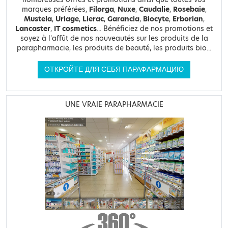
marques préférées,
Filorga
,
Nuxe
,
Caudalie
,
Rosebaie
,
Mustela
,
Uriage
,
Lierac
,
Garancia
,
Biocyte
,
Erborian
,
Lancaster
,
IT cosmetics
... Bénéficiez de nos promotions et
soyez à l'affût de nos nouveautés sur les produits de la
parapharmacie, les produits de beauté, les produits bio...
ОТКРОЙТЕ ДЛЯ СЕБЯ ПАРАФАРМАЦИЮ
UNE VRAIE PARAPHARMACIE