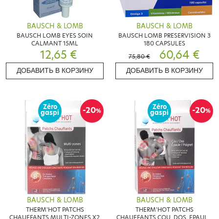
BAUSCH & LOMB
BAUSCH & LOMB
BAUSCH LOMB EYES SOIN
BAUSCH LOMB PRESERVISION 3
CALMANT 15ML
180 CAPSULES
12,65 €
60,64 €
75,80 €
ДОБАВИТЬ В КОРЗИНУ
ДОБАВИТЬ В КОРЗИНУ
Zéro
Zéro
-20
-20
%
%
gaspi
gaspi
BAUSCH & LOMB
BAUSCH & LOMB
THERM'HOT PATCHS
THERM'HOT PATCHS
CHAUFFANTS MULTI-ZONES X2
CHAUFFANTS COU, DOS, EPAULE,