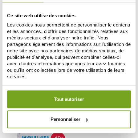
ДОБАВИТЬ В КОРЗИНУ
ДОБАВИТЬ В КОРЗИНУ
Ce site web utilise des cookies.
Les cookies nous permettent de personnaliser le contenu
et les annonces, d'offrir des fonctionnalités relatives aux
médias sociaux et d'analyser notre trafic. Nous
partageons également des informations sur l'utilisation de
notre site avec nos partenaires de médias sociaux, de
publicité et d'analyse, qui peuvent combiner celles-ci
avec d'autres informations que vous leur avez fournies
ou qu'ils ont collectées lors de votre utilisation de leurs
services.
BAUSCH & LOMB
BAUSCH & LOMB
Votre choix de consentement est conservé pendant une
HYARHINOL SPRAY NASAL 15ML
THERMCOOL GEL ANTI DOULEUR
durée de 12 mois.
100ML
Tout autoriser
7,45 €
8,40 €
ДОБАВИТЬ В КОРЗИНУ
ДОБАВИТЬ В КОРЗИНУ
Personnaliser