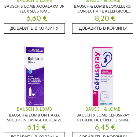
BAUSCH & LOMB
BAUSCH & LOMB
BAUSCH & LOMB AQUALARM UP
BAUSCH & LOMB BLOXALLERGI
YEUX SECS 10ML
CONJECTIVITE ALLERGIQUE
6,60 €
8,20 €
10ML
ДОБАВИТЬ В КОРЗИНУ
ДОБАВИТЬ В КОРЗИНУ
BAUSCH & LOMB
BAUSCH & LOMB
BAUSCH & LOMB OPHTAXIA
BAUSCH & LOMB CERUSPRAY
SOLUTION LAVAGE OCULAIRE
HYGIENE DE L'OREILLE 50ML
6,15 €
100ML
6,45 €