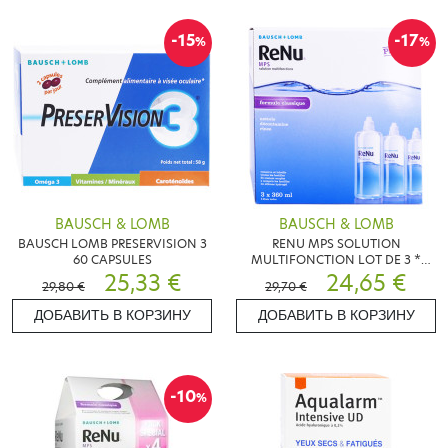
-15
-17
%
%
BAUSCH & LOMB
BAUSCH & LOMB
BAUSCH LOMB PRESERVISION 3
RENU MPS SOLUTION
60 CAPSULES
MULTIFONCTION LOT DE 3 *
25,33 €
360ML
24,65 €
29,80 €
29,70 €
ДОБАВИТЬ В КОРЗИНУ
ДОБАВИТЬ В КОРЗИНУ
-10
%