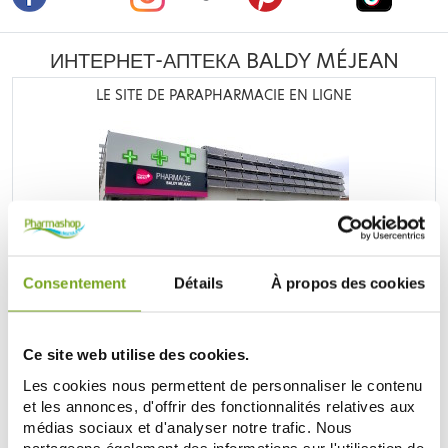
ИНТЕРНЕТ-АПТЕКА BALDY MÉJEAN
LE SITE DE PARAPHARMACIE EN LIGNE
Retrouvez plus de
20 000 références
à prix discount, de
nombreuses offres et promotions ainsi que toutes vos
Consentement
Détails
À propos des cookies
marques préférées,
Filorga
,
Nuxe
,
Caudalie
,
Rosebaie
,
Mustela
,
Uriage
,
Lierac
,
Garancia
,
Biocyte
,
Erborian
,
Lancaster
,
IT cosmetics
... Bénéficiez de nos promotions et
soyez à l'affût de nos nouveautés sur les produits de la
Ce site web utilise des cookies.
parapharmacie, les produits de beauté, les produits bio...
Les cookies nous permettent de personnaliser le contenu
et les annonces, d'offrir des fonctionnalités relatives aux
ОТКРОЙТЕ ДЛЯ СЕБЯ ПАРАФАРМАЦИЮ
médias sociaux et d'analyser notre trafic. Nous
partageons également des informations sur l'utilisation de