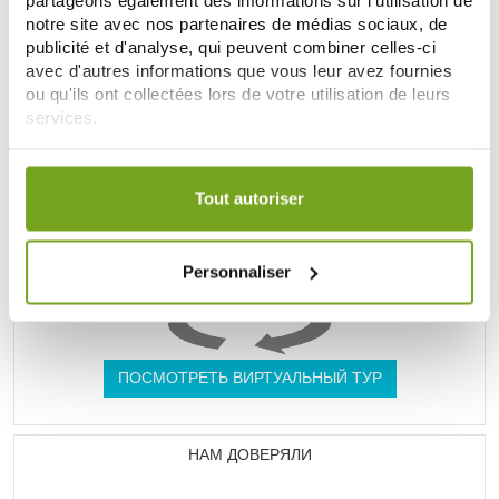
notre site avec nos partenaires de médias sociaux, de
UNE VRAIE PARAPHARMACIE
publicité et d'analyse, qui peuvent combiner celles-ci
avec d'autres informations que vous leur avez fournies
ou qu'ils ont collectées lors de votre utilisation de leurs
services.
Votre choix de consentement est conservé pendant une
durée de 12 mois.
Tout autoriser
Personnaliser
ПОСМОТРЕТЬ ВИРТУАЛЬНЫЙ ТУР
НАМ ДОВЕРЯЛИ