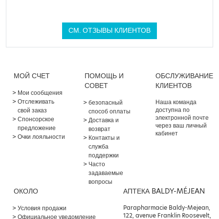
СМ. ОТЗЫВЫ КЛИЕНТОВ
МОЙ СЧЕТ
ПОМОЩЬ И
ОБСЛУЖИВАНИЕ
СОВЕТ
КЛИЕНТОВ
Мои сообщения
Отслеживать
Наша команда
безопасный
доступна по
свой заказ
способ оплаты
электронной почте
Спонсорское
Доставка и
через ваш личный
предложение
возврат
кабинет
Очки лояльности
Контакты и
служба
поддержки
Часто
задаваемые
вопросы
ОКОЛО
АПТЕКА BALDY-MÉJEAN
Parapharmacie Baldy-Mejean,
Условия продажи
122, avenue Franklin Roosevelt,
Официальное уведомление