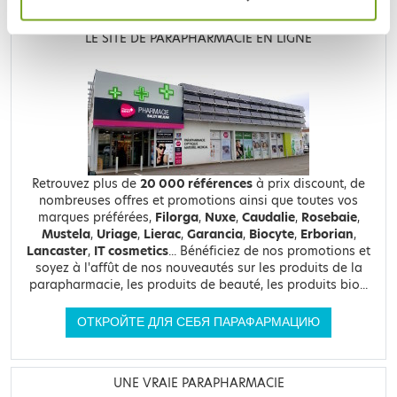
ИНТЕРНЕТ-АПТЕКА BALDY MÉJEAN
LE SITE DE PARAPHARMACIE EN LIGNE
Retrouvez plus de
20 000 références
à prix discount, de
nombreuses offres et promotions ainsi que toutes vos
marques préférées,
Filorga
,
Nuxe
,
Caudalie
,
Rosebaie
,
Mustela
,
Uriage
,
Lierac
,
Garancia
,
Biocyte
,
Erborian
,
Lancaster
,
IT cosmetics
... Bénéficiez de nos promotions et
soyez à l'affût de nos nouveautés sur les produits de la
parapharmacie, les produits de beauté, les produits bio...
ОТКРОЙТЕ ДЛЯ СЕБЯ ПАРАФАРМАЦИЮ
UNE VRAIE PARAPHARMACIE