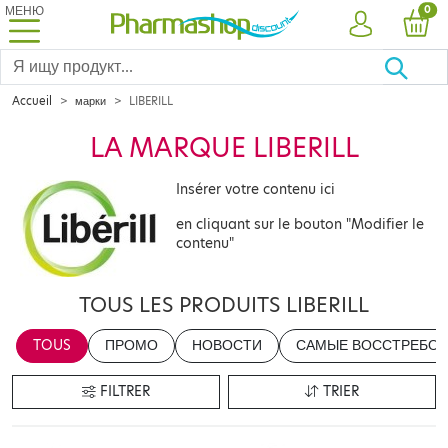
МЕНЮ
PRO
0
УЧЕТНАЯ ЗА
КОР
Accueil
марки
LIBERILL
LA MARQUE LIBERILL
Insérer votre contenu ici
en cliquant sur le bouton "Modifier le
contenu"
TOUS LES PRODUITS LIBERILL
TOUS
ПРОМО
НОВОСТИ
САМЫЕ ВОССТРЕБОВ
FILTRER
TRIER