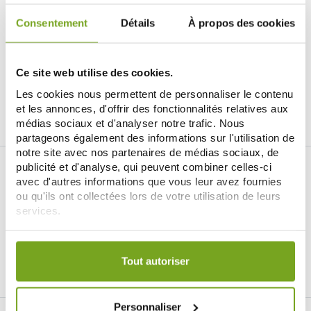
LIBERILL
Consentement
Détails
À propos des cookies
LIBÉRILL RESPIRATION GOMMES
50G AROME EUCALYPTUS &
MENTHOL
4,40 €
5,50 €
Ce site web utilise des cookies.
ДОБАВИТЬ В КОРЗИНУ
Les cookies nous permettent de personnaliser le contenu
et les annonces, d'offrir des fonctionnalités relatives aux
médias sociaux et d'analyser notre trafic. Nous
partageons également des informations sur l'utilisation de
notre site avec nos partenaires de médias sociaux, de
publicité et d'analyse, qui peuvent combiner celles-ci
avec d'autres informations que vous leur avez fournies
ou qu'ils ont collectées lors de votre utilisation de leurs
services.
Je souhaite m'inscrire à la newsletter
Votre choix de consentement est conservé pendant une
durée de 12 mois.
Tout autoriser
Facebook
Instagram
Pinterest
Tiktok
Personnaliser