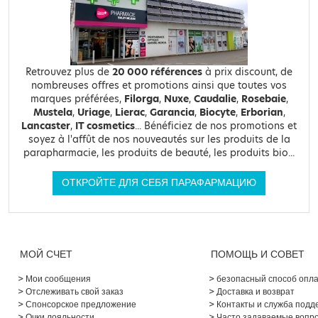
Retrouvez plus de
20 000 références
à prix discount, de
nombreuses offres et promotions ainsi que toutes vos
marques préférées,
Filorga
,
Nuxe
,
Caudalie
,
Rosebaie
,
Mustela
,
Uriage
,
Lierac
,
Garancia
,
Biocyte
,
Erborian
,
Lancaster
,
IT cosmetics
... Bénéficiez de nos promotions et
soyez à l'affût de nos nouveautés sur les produits de la
parapharmacie, les produits de beauté, les produits bio...
ОТКРОЙТЕ ДЛЯ СЕБЯ ПАРАФАРМАЦИЮ
МОЙ СЧЕТ
ПОМОЩЬ И СОВЕТ
Мои сообщения
безопасный способ опл
Отслеживать свой заказ
Доставка и возврат
Спонсорское предложение
Контакты и служба подд
Очки лояльности
Часто задаваемые вопр