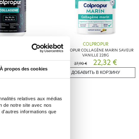
OLPROPUR
COLPROPUR
ORT COLLAGENE SAVEUR
COLPROPUR COLLAGÈNE MARIN SAVEUR
EUTRE 330G
VANILLE 228G
36,99 €
22,32 €
27,90 €
À propos des cookies
ИТЬ В КОРЗИНУ
ДОБАВИТЬ В КОРЗИНУ
nnalités relatives aux médias
on de notre site avec nos
 d'autres informations que