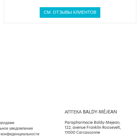
СМ. ОТЗЫВЫ КЛИЕНТОВ
АПТЕКА BALDY-MÉJEAN
Parapharmacie Baldy-Mejean,
продажи
122, avenue Franklin Roosevelt,
ьное уведомление
11000 Carcassonne
 конфиденциальности