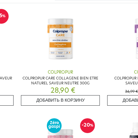
5
%
COLPROPUR
C
SAVEUR
COLPROPUR CARE COLLAGENE BIEN ETRE
COLPROPUR
NATUREL SAVEUR NEUTRE 300G
SAVEU
28,90 €
36,99 €
ДОБАВИТЬ В КОРЗИНУ
ДОБАВ
Zéro
-20
%
gaspi