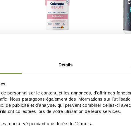
COLPROPUR
C
AGEN
COLPROPUR BEAUTÉ COLLAGENE PECHE
COLPROPUR SP
321G
N
29,59 €
36,99 €
Détails
ДОБАВИТЬ В КОРЗИНУ
ДОБАВ
ies.
e personnaliser le contenu et les annonces, d'offrir des fonctio
rafic. Nous partageons également des informations sur l'utilisati
, de publicité et d'analyse, qui peuvent combiner celles-ci avec
ils ont collectées lors de votre utilisation de leurs services.
 est conservé pendant une durée de 12 mois.