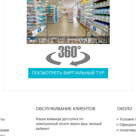
ПОСМОТРЕТЬ ВИРТУАЛЬНЫЙ ТУР
ОБСЛУЖИВАНИЕ КЛИЕНТОВ
ОКОЛО
Наша команда доступна по
аты
Условия 
электронной почте через ваш личный
Официал
кабинет
ержки
политика
осы