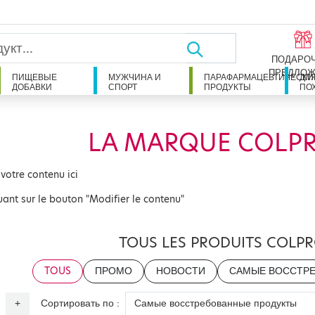
ПОДАРО
ПРЕДЛОЖ
ПИЩЕВЫЕ
МУЖЧИНА И
ПАРАФАРМАЦЕВТИЧЕСКИ
ДЛ
ДОБАВКИ
СПОРТ
ПРОДУКТЫ
ПО
LA MARQUE COLP
 votre contenu ici
uant sur le bouton "Modifier le contenu"
TOUS LES PRODUITS COLP
TOUS
ПРОМО
НОВОСТИ
САМЫЕ ВОССТР
Сортировать по :
+