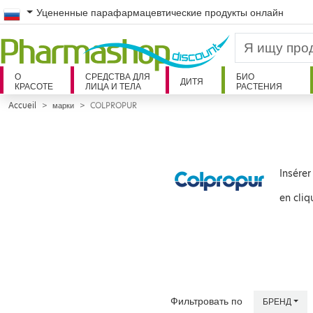
Russian
Уцененные парафармацевтические продукты онлайн
О
СРЕДСТВА ДЛЯ
БИО
ДИТЯ
КРАСОТЕ
ЛИЦА И ТЕЛА
РАСТЕНИЯ
Accueil
марки
COLPROPUR
Insérer
en cliq
Фильтровать по
БРЕНД