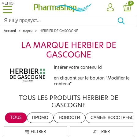
МЕНЮ
PRO
0
УЧЕТНАЯ ЗА
КОР
Accueil
марки
HERBIER DE GASCOGNE
LA MARQUE HERBIER DE
GASCOGNE
Insérer votre contenu ici
en cliquant sur le bouton "Modifier le
contenu"
TOUS LES PRODUITS HERBIER DE
GASCOGNE
TOUS
ПРОМО
НОВОСТИ
САМЫЕ ВОССТРЕБОВ
FILTRER
TRIER