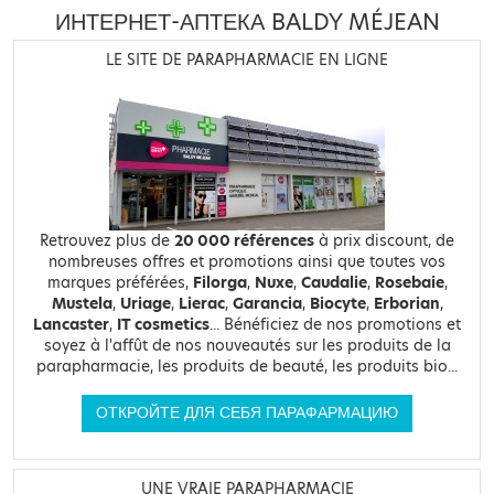
ИНТЕРНЕТ-АПТЕКА BALDY MÉJEAN
LE SITE DE PARAPHARMACIE EN LIGNE
Retrouvez plus de
20 000 références
à prix discount, de
nombreuses offres et promotions ainsi que toutes vos
marques préférées,
Filorga
,
Nuxe
,
Caudalie
,
Rosebaie
,
Mustela
,
Uriage
,
Lierac
,
Garancia
,
Biocyte
,
Erborian
,
Lancaster
,
IT cosmetics
... Bénéficiez de nos promotions et
soyez à l'affût de nos nouveautés sur les produits de la
parapharmacie, les produits de beauté, les produits bio...
ОТКРОЙТЕ ДЛЯ СЕБЯ ПАРАФАРМАЦИЮ
UNE VRAIE PARAPHARMACIE