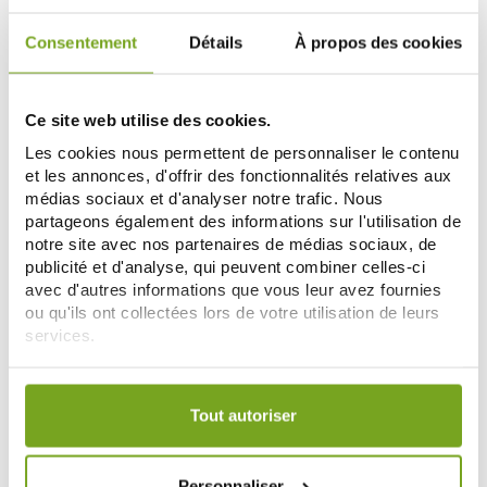
4,95 €
7,52 €
8,85 €
Consentement
Détails
À propos des cookies
ДОБАВИТЬ В КОРЗИНУ
ДОБАВИТЬ В КОРЗИНУ
Ce site web utilise des cookies.
Les cookies nous permettent de personnaliser le contenu
et les annonces, d'offrir des fonctionnalités relatives aux
médias sociaux et d'analyser notre trafic. Nous
partageons également des informations sur l'utilisation de
notre site avec nos partenaires de médias sociaux, de
publicité et d'analyse, qui peuvent combiner celles-ci
avec d'autres informations que vous leur avez fournies
ou qu'ils ont collectées lors de votre utilisation de leurs
HERBIER DE GASCOGNE
HERBIER DE GASCOGNE
services.
HERBIER DE GASCOGNE TISANE
HERBIER DE GASCOGNE TISANE
BIEN ETRE FEMININ BIO100G
TRANSIT ACTIF BIO 100G
Votre choix de consentement est conservé pendant une
8,90 €
9,15 €
durée de 12 mois.
Tout autoriser
ДОБАВИТЬ В КОРЗИНУ
ДОБАВИТЬ В КОРЗИНУ
Personnaliser