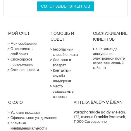
СМ. ОТЗЫВЫ КЛИЕНТОВ
МОЙ СЧЕТ
ПОМОЩЬ И
ОБСЛУЖИВАНИЕ
СОВЕТ
КЛИЕНТОВ
Мои сообщения
Отслеживать
Наша команда
безопасный
доступна по
свой заказ
способ оплаты
электронной почте
Спонсорское
Доставка и
через ваш личный
предложение
возврат
кабинет
Очки лояльности
Контакты и
служба
поддержки
Часто
задаваемые
вопросы
ОКОЛО
АПТЕКА BALDY-MÉJEAN
Parapharmacie Baldy-Mejean,
Условия продажи
122, avenue Franklin Roosevelt,
Официальное уведомление
11000 Carcassonne
политика
конфиденциальности