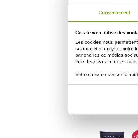
СООБЩИТЕ МНЕ
Consentement
-
Ce site web utilise des cook
Les cookies nous permettent d
sociaux et d'analyser notre t
partenaires de médias sociaux
vous leur avez fournies ou qu'
Votre choix de consentement
JOHN FRIEDA
JOHN FRIEDA SPRAY ÉPAISSISS
VOLUME + FORCE FILLER 150
9,04 €
11,30 €
СООБЩИТЕ МНЕ
-