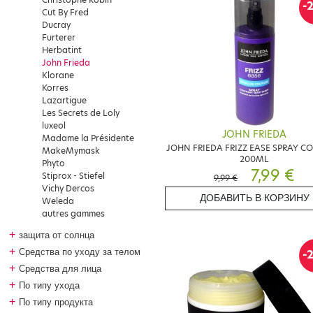
-
Cut By Fred
Ducray
Furterer
Herbatint
John Frieda
Klorane
Korres
Lazartigue
Les Secrets de Loly
luxeol
JOHN FRIEDA
Madame la Présidente
JOHN FRIEDA FRIZZ EASE SPRAY C
MakeMymask
200ML
Phyto
7,99 €
Stiprox - Stiefel
9,99 €
Vichy Dercos
ДОБАВИТЬ В КОРЗИНУ
Weleda
autres gammes
+
защита от солнца
+
Средства по уходу за телом
-
+
Средства для лица
+
По типу ухода
+
По типу продукта