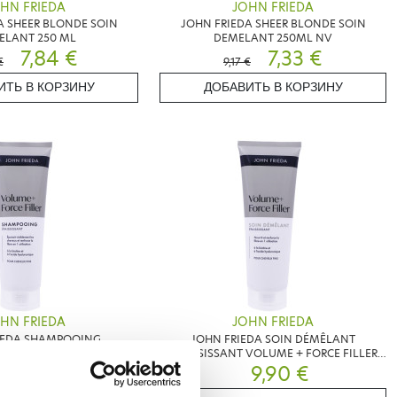
HN FRIEDA
JOHN FRIEDA
A SHEER BLONDE SOIN
JOHN FRIEDA SHEER BLONDE SOIN
ELANT 250 ML
DEMELANT 250ML NV
7,84 €
7,33 €
€
9,17 €
ИТЬ В КОРЗИНУ
ДОБАВИТЬ В КОРЗИНУ
HN FRIEDA
JOHN FRIEDA
IEDA SHAMPOOING
JOHN FRIEDA SOIN DÉMÊLANT
 VOLUME + FORCE FILLER
ÉPAISSISSANT VOLUME + FORCE FILLER
9,90 €
250ML
9,90 €
250ML