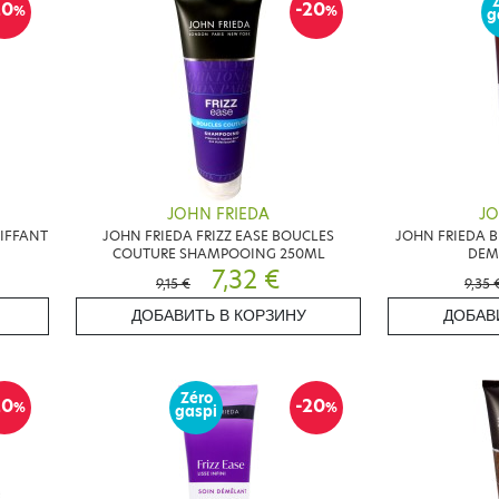
20
-20
%
%
g
JOHN FRIEDA
JO
OIFFANT
JOHN FRIEDA FRIZZ EASE BOUCLES
JOHN FRIEDA B
COUTURE SHAMPOOING 250ML
DEM
7,32 €
9,15 €
9,35 
ДОБАВИТЬ В КОРЗИНУ
ДОБАВ
Zéro
20
-20
%
%
gaspi