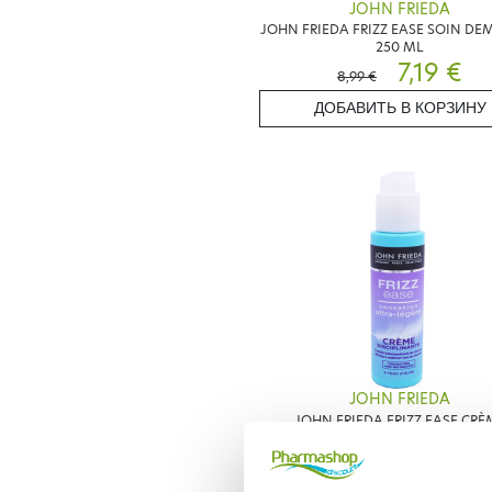
JOHN FRIEDA
JOHN FRIEDA FRIZZ EASE SOIN D
250 ML
7,19 €
8,99 €
ДОБАВИТЬ В КОРЗИНУ
JOHN FRIEDA
JOHN FRIEDA FRIZZ EASE CRÈ
DISCIPLINANTE 100ML
8,99 €