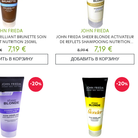
HN FRIEDA
JOHN FRIEDA
RILLIANT BRUNETTE SOIN
JOHN FRIEDA SHEER BLONDE ACTIVATEUR
 NUTRITION 250ML
DE REFLETS SHAMPOOING NUTRITION
7,19 €
250ML
7,19 €
 €
8,99 €
ИТЬ В КОРЗИНУ
ДОБАВИТЬ В КОРЗИНУ
-20
-20
%
%