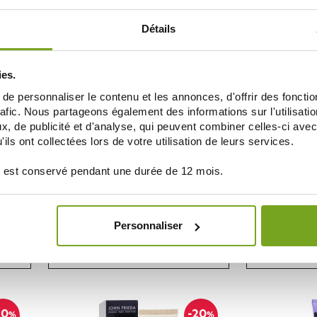
ДОБАВИТЬ В КОРЗИНУ
ДОБАВ
Détails
20
-20
%
%
ies.
e personnaliser le contenu et les annonces, d'offrir des fonctio
rafic. Nous partageons également des informations sur l'utilisati
, de publicité et d'analyse, qui peuvent combiner celles-ci avec
ils ont collectées lors de votre utilisation de leurs services.
 est conservé pendant une durée de 12 mois.
JOHN FRIEDA
JO
ANT
JOHN FRIEDA SOIN DÉMÊLANT BLOND+
JOHN FRIE
ML
REPAIR SYSTEM 250ML
SHAMPOOING 
Personnaliser
7,99 €
9,99 €
14,15 
ДОБАВИТЬ В КОРЗИНУ
ДОБАВ
20
-20
%
%