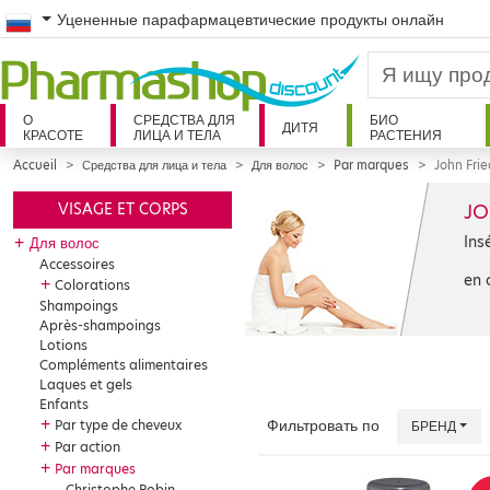
Russian
Уцененные парафармацевтические продукты онлайн
О
СРЕДСТВА ДЛЯ
БИО
ДИТЯ
КРАСОТЕ
ЛИЦА И ТЕЛА
РАСТЕНИЯ
Accueil
Средства для лица и тела
Для волос
Par marques
John Fri
JO
VISAGE ET CORPS
Ins
+
Для волос
Accessoires
en 
+
Colorations
Shampoings
Après-shampoings
Lotions
Compléments alimentaires
Laques et gels
Enfants
+
Par type de cheveux
Фильтровать по
БРЕНД
+
Par action
+
Par marques
Christophe Robin