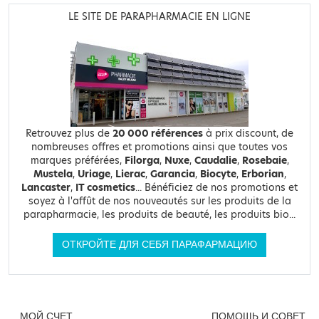
LE SITE DE PARAPHARMACIE EN LIGNE
Retrouvez plus de
20 000 références
à prix discount, de
nombreuses offres et promotions ainsi que toutes vos
marques préférées,
Filorga
,
Nuxe
,
Caudalie
,
Rosebaie
,
Mustela
,
Uriage
,
Lierac
,
Garancia
,
Biocyte
,
Erborian
,
Lancaster
,
IT cosmetics
... Bénéficiez de nos promotions et
soyez à l'affût de nos nouveautés sur les produits de la
parapharmacie, les produits de beauté, les produits bio...
ОТКРОЙТЕ ДЛЯ СЕБЯ ПАРАФАРМАЦИЮ
МОЙ СЧЕТ
ПОМОЩЬ И СОВЕТ