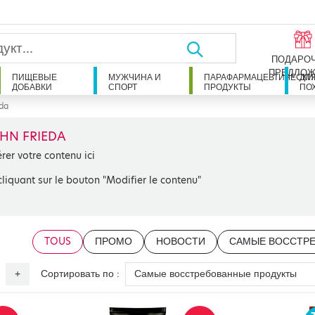
ПОДАРО
ПРЕДЛОЖ
ПИЩЕВЫЕ
МУЖЧИНА И
ПАРАФАРМАЦЕВТИЧЕСКИ
ДЛ
ДОБАВКИ
СПОРТ
ПРОДУКТЫ
ПО
eda
HN FRIEDA
érer votre contenu ici
cliquant sur le bouton "Modifier le contenu"
TOUS
ПРОМО
НОВОСТИ
САМЫЕ ВОССТР
Сортировать по :
+