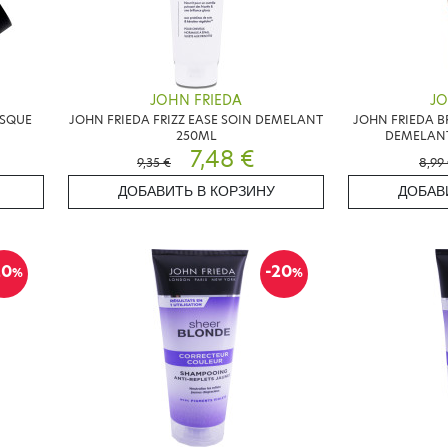
JOHN FRIEDA
JO
ASQUE
JOHN FRIEDA FRIZZ EASE SOIN DEMELANT
JOHN FRIEDA B
250ML
DEMELANT
7,48 €
9,35 €
8,99
ДОБАВИТЬ В КОРЗИНУ
ДОБАВ
20
-20
%
%