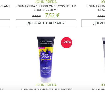
JOHN FRIEDA
JO
EMELANT
JOHN FRIEDA SHEER BLONDE CORRECTEUR
JOHN FRIED
COULEUR 250 ML
DEM
7,52 €
9,40 €
9,80 
ДОБАВИТЬ В КОРЗИНУ
ДОБАВ
-20
%
JOHN FRIEDA
JO
ME
JOHN FRIEDA SHAMPOOING VIOLET
JOHN FR
INTENSE 250ML
ÉPAISSISSANT
7,84 €
9,80 €