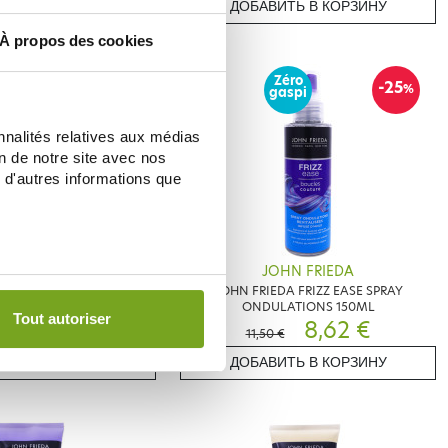
ИТЬ В КОРЗИНУ
ДОБАВИТЬ В КОРЗИНУ
À propos des cookies
Zéro
-20
-25
%
%
gaspi
nnalités relatives aux médias
on de notre site avec nos
 d'autres informations que
HN FRIEDA
JOHN FRIEDA
DA TRAITEMENT PRÉ-
JOHN FRIEDA FRIZZ EASE SPRAY
BLOND+ REPAIR SYSTEM
ONDULATIONS 150ML
Tout autoriser
100ML
11,32 €
8,62 €
€
11,50 €
ИТЬ В КОРЗИНУ
ДОБАВИТЬ В КОРЗИНУ