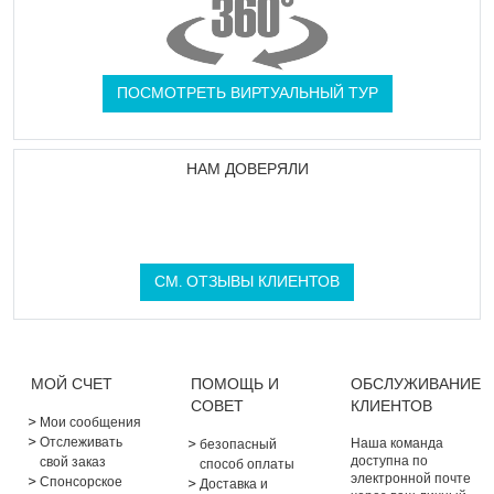
ПОСМОТРЕТЬ ВИРТУАЛЬНЫЙ ТУР
НАМ ДОВЕРЯЛИ
СМ. ОТЗЫВЫ КЛИЕНТОВ
МОЙ СЧЕТ
ПОМОЩЬ И
ОБСЛУЖИВАНИЕ
СОВЕТ
КЛИЕНТОВ
Мои сообщения
Отслеживать
Наша команда
безопасный
доступна по
свой заказ
способ оплаты
электронной почте
Спонсорское
Доставка и