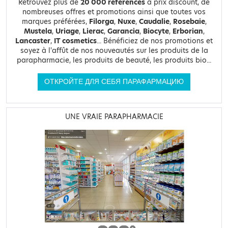
Retrouvez plus de
20 000 références
à prix discount, de
nombreuses offres et promotions ainsi que toutes vos
marques préférées,
Filorga
,
Nuxe
,
Caudalie
,
Rosebaie
,
Mustela
,
Uriage
,
Lierac
,
Garancia
,
Biocyte
,
Erborian
,
Lancaster
,
IT cosmetics
... Bénéficiez de nos promotions et
soyez à l'affût de nos nouveautés sur les produits de la
parapharmacie, les produits de beauté, les produits bio...
ОТКРОЙТЕ ДЛЯ СЕБЯ ПАРАФАРМАЦИЮ
UNE VRAIE PARAPHARMACIE