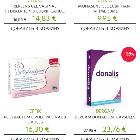
DIVERS
DIVERS
REPLENS GEL VAGINAL
MONASENS GEL LUBRIFIANT
HYDRATATION & LUBRIFICATION
INTIME 30ML
8 UNIDOSES
14,83 €
9,95 €
16,85 €
ДОБАВИТЬ В КОРЗИНУ
ДОБАВИТЬ В КОРЗИНУ
-15
%
EFFIK
DERGAM
POLYBACTUM OVULE VAGINAL 3
DERGAM DONALIS 60 CAPSULES
OVULES
16,30 €
23,76 €
27,95 €
ДОБАВИТЬ В КОРЗИНУ
ДОБАВИТЬ В КОРЗИНУ