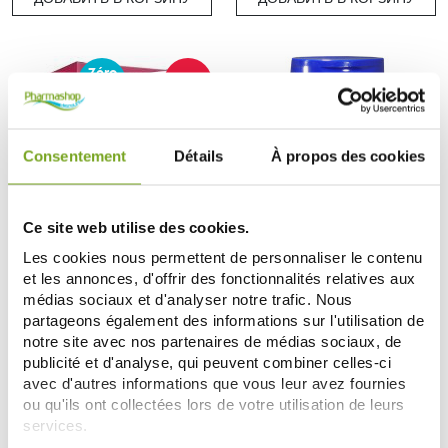
Zéro
-20
%
gaspi
Consentement
Détails
À propos des cookies
Ce site web utilise des cookies.
Les cookies nous permettent de personnaliser le contenu
DERGAM
IPRAD
et les annonces, d'offrir des fonctionnalités relatives aux
DERGAM SPM 600 180 CAPSULES
MYLEUCA SOLUTION LAVANTE
CORPS & ZONE INTIME
médias sociaux et d'analyser notre trafic. Nous
53,52 €
9,99 €
partageons également des informations sur l'utilisation de
66,90 €
notre site avec nos partenaires de médias sociaux, de
ДОБАВИТЬ В КОРЗИНУ
ДОБАВИТЬ В КОРЗИНУ
publicité et d'analyse, qui peuvent combiner celles-ci
avec d'autres informations que vous leur avez fournies
ou qu'ils ont collectées lors de votre utilisation de leurs
services.
-15
-15
%
%