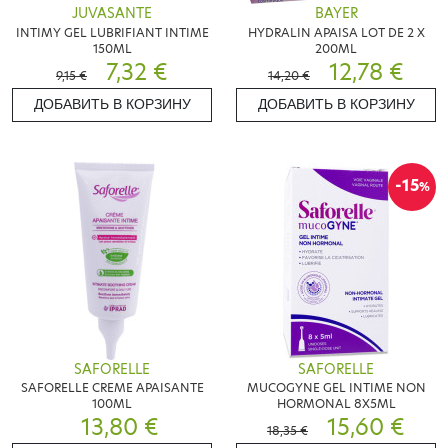
JUVASANTE
BAYER
INTIMY GEL LUBRIFIANT INTIME
HYDRALIN APAISA LOT DE 2 X
150ML
200ML
7,32 €
12,78 €
9,15 €
14,20 €
ДОБАВИТЬ В КОРЗИНУ
ДОБАВИТЬ В КОРЗИНУ
-15
%
SAFORELLE
SAFORELLE
SAFORELLE CREME APAISANTE
MUCOGYNE GEL INTIME NON
100ML
HORMONAL 8X5ML
13,80 €
15,60 €
18,35 €