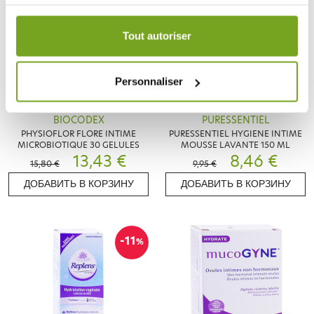
Votre choix de consentement est conservé pendant une
durée de 12 mois.
Tout autoriser
Personnaliser
BIOCODEX
PURESSENTIEL
PHYSIOFLOR FLORE INTIME
PURESSENTIEL HYGIENE INTIME
MICROBIOTIQUE 30 GELULES
MOUSSE LAVANTE 150 ML
13,43 €
8,46 €
15,80 €
9,95 €
ДОБАВИТЬ В КОРЗИНУ
ДОБАВИТЬ В КОРЗИНУ
-11
%