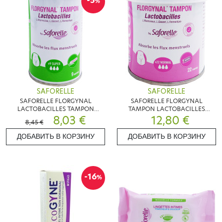
-5
%
SAFORELLE
SAFORELLE
SAFORELLE FLORGYNAL
SAFORELLE FLORGYNAL
LACTOBACILLES TAMPON
TAMPON LACTOBACILLES
COMPACT SUPER X9
8,03 €
NORMAL X22
12,80 €
8,45 €
ДОБАВИТЬ В КОРЗИНУ
ДОБАВИТЬ В КОРЗИНУ
-16
%