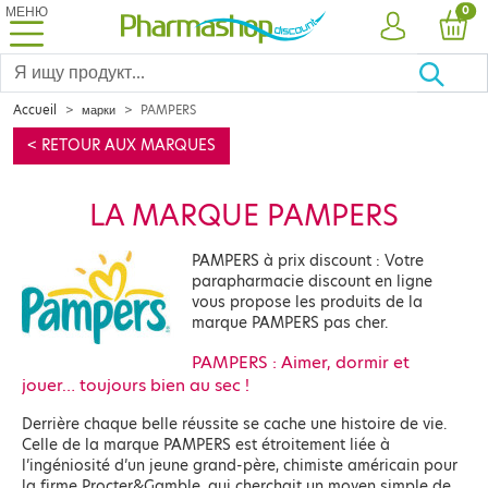
МЕНЮ
PRO
0
УЧЕТНАЯ ЗА
КОР
Accueil
марки
PAMPERS
< RETOUR AUX MARQUES
LA MARQUE PAMPERS
PAMPERS à prix discount : Votre
parapharmacie discount en ligne
vous propose les produits de la
marque PAMPERS pas cher.
PAMPERS : Aimer, dormir et
jouer… toujours bien au sec !
Derrière chaque belle réussite se cache une histoire de vie.
Celle de la marque PAMPERS est étroitement liée à
l’ingéniosité d’un jeune grand-père, chimiste américain pour
la firme Procter&Gamble, qui cherchait un moyen simple de