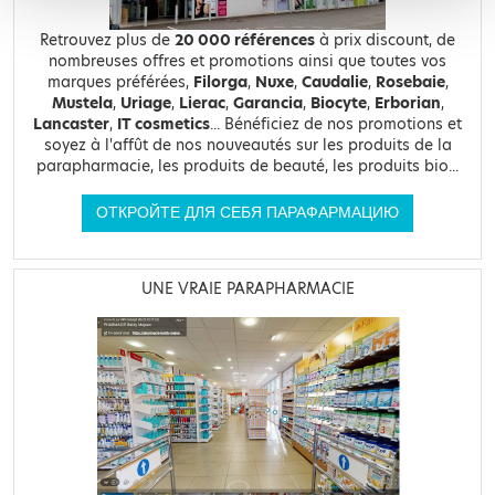
Retrouvez plus de
20 000 références
à prix discount, de
nombreuses offres et promotions ainsi que toutes vos
marques préférées,
Filorga
,
Nuxe
,
Caudalie
,
Rosebaie
,
Mustela
,
Uriage
,
Lierac
,
Garancia
,
Biocyte
,
Erborian
,
Lancaster
,
IT cosmetics
... Bénéficiez de nos promotions et
soyez à l'affût de nos nouveautés sur les produits de la
parapharmacie, les produits de beauté, les produits bio...
ОТКРОЙТЕ ДЛЯ СЕБЯ ПАРАФАРМАЦИЮ
UNE VRAIE PARAPHARMACIE