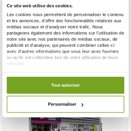
Ce site web utilise des cookies.
Les cookies nous permettent de personnaliser le contenu
et les annonces, d'offrir des fonctionnalités relatives aux
médias sociaux et d'analyser notre trafic. Nous
partageons également des informations sur l'utilisation de
notre site avec nos partenaires de médias sociaux, de
publicité et d'analyse, qui peuvent combiner celles-ci
Je souhaite m'inscrire à la newsletter
avec d'autres informations que vous leur avez fournies
ou qu'ils ont collectées lors de votre utilisation de leurs
Facebook
Instagram
Pinterest
Tiktok
services.
Votre choix de consentement est conservé pendant une
durée de 12 mois.
ИНТЕРНЕТ-АПТЕКА BALDY MÉJEAN
Tout autoriser
LE SITE DE PARAPHARMACIE EN LIGNE
Personnaliser