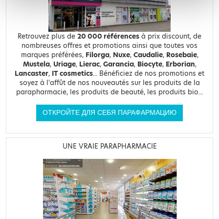
Retrouvez plus de
20 000 références
à prix discount, de
nombreuses offres et promotions ainsi que toutes vos
marques préférées,
Filorga
,
Nuxe
,
Caudalie
,
Rosebaie
,
Mustela
,
Uriage
,
Lierac
,
Garancia
,
Biocyte
,
Erborian
,
Lancaster
,
IT cosmetics
... Bénéficiez de nos promotions et
soyez à l'affût de nos nouveautés sur les produits de la
parapharmacie, les produits de beauté, les produits bio...
ОТКРОЙТЕ ДЛЯ СЕБЯ ПАРАФАРМАЦИЮ
UNE VRAIE PARAPHARMACIE