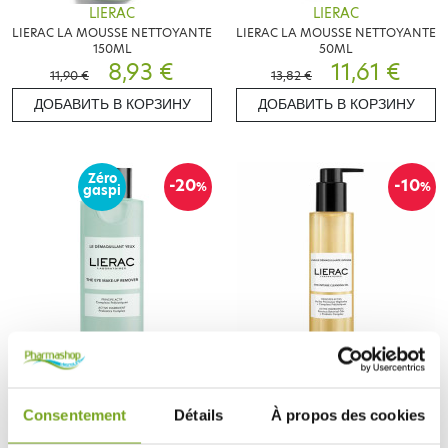
LIERAC
LIERAC
LIERAC LA MOUSSE NETTOYANTE
LIERAC LA MOUSSE NETTOYANTE
150ML
50ML
8,93 €
11,61 €
11,90 €
13,82 €
ДОБАВИТЬ В КОРЗИНУ
ДОБАВИТЬ В КОРЗИНУ
Zéro
-20
-10
%
%
gaspi
LIERAC
LIERAC
LIERAC LE DEMAQUILLANT YEUX
LIERAC L'HUILE DÉMAQUILLANTE
100ML
INTENSE 150ML
Consentement
Détails
À propos des cookies
10,56 €
16,96 €
13,20 €
18,85 €