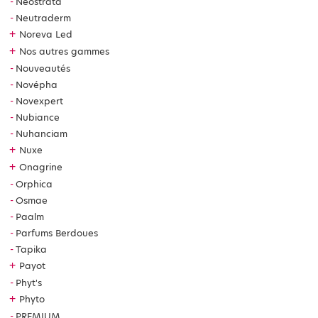
Neostrata
Neutraderm
+
Noreva Led
+
Nos autres gammes
Nouveautés
Novépha
Novexpert
Nubiance
Nuhanciam
+
Nuxe
+
Onagrine
Orphica
Osmae
Paalm
Parfums Berdoues
Tapika
+
Payot
Phyt's
+
Phyto
PREMIUM