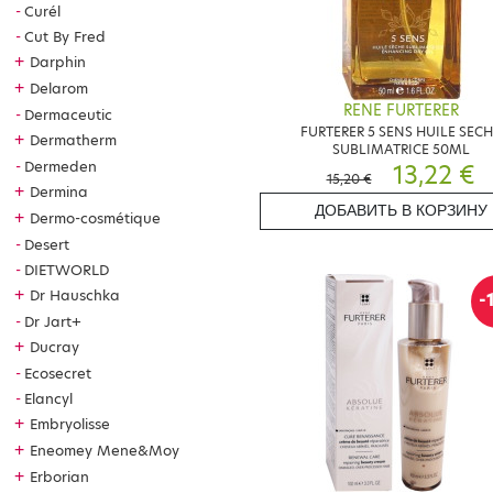
Curél
Cut By Fred
+
Darphin
+
Delarom
RENE FURTERER
Dermaceutic
FURTERER 5 SENS HUILE SEC
+
Dermatherm
SUBLIMATRICE 50ML
Dermeden
13,22 €
15,20 €
+
Dermina
ДОБАВИТЬ В КОРЗИНУ
+
Dermo-cosmétique
Desert
DIETWORLD
+
Dr Hauschka
-
Dr Jart+
+
Ducray
Ecosecret
Elancyl
+
Embryolisse
+
Eneomey Mene&Moy
+
Erborian