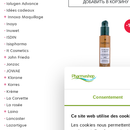
ДОБАВИТЬ В КОРЗИНУ
Ialugen Advance
Idées cadeaux
+
Innoxa Maquillage
Inoya
-
Inuwet
ISDIN
Isispharma
It Cosmetics
+
John Frieda
Jonzac
JOWAE
+
Klorane
RENE FURTERER
FURTERER SUBLIME KARITÉ LA
+
Korres
DISCIPLINANT 100ML
Krème
18,68 €
20,75 €
Consentement
La Corvette
La rosée
ДОБАВИТЬ В КОРЗИНУ
+
Laino
Ce site web utilise des cook
Lancaster
Les cookies nous permettent d
Lazartigue