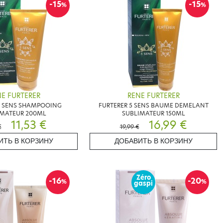
-15
-15
%
%
E FURTERER
RENE FURTERER
5 SENS SHAMPOOING
FURTERER 5 SENS BAUME DEMELANT
IMATEUR 200ML
SUBLIMATEUR 150ML
11,53 €
16,99 €
€
19,99 €
ИТЬ В КОРЗИНУ
ДОБАВИТЬ В КОРЗИНУ
Zéro
-16
-20
%
%
gaspi