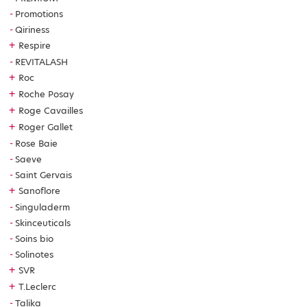
Promotions
Qiriness
+
Respire
REVITALASH
+
Roc
+
Roche Posay
+
Roge Cavailles
+
Roger Gallet
Rose Baie
Saeve
Saint Gervais
+
Sanoflore
Singuladerm
Skinceuticals
Soins bio
Solinotes
+
SVR
+
T.Leclerc
Talika