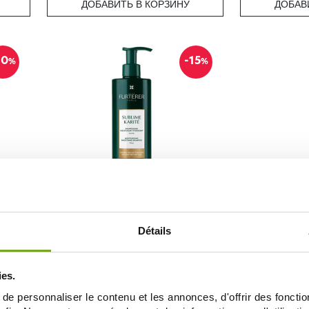
ДОБАВИТЬ В КОРЗИНУ
ДОБАВ
10
-15
%
%
RENE FURTERER
IT
RENE FURTERER SUBLIME KARITÉ
SHAMPOOING HYDRATANT 500ML
26,85 €
31,59 €
Détails
ДОБАВИТЬ В КОРЗИНУ
ies.
e personnaliser le contenu et les annonces, d'offrir des fonctio