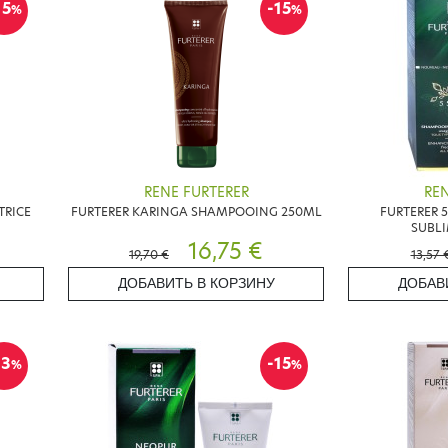
15
-15
%
%
RENE FURTERER
REN
TRICE
FURTERER KARINGA SHAMPOOING 250ML
FURTERER 
SUBL
16,75 €
19,70 €
13,57 
ДОБАВИТЬ В КОРЗИНУ
ДОБАВ
13
-15
%
%