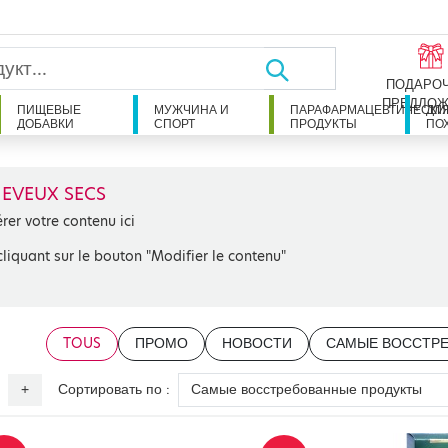
ПОДАРО
ПРЕДЛОЖ
ПИЩЕВЫЕ
МУЖЧИНА И
ПАРАФАРМАЦЕВТИЧЕСКИ
ДЛ
ДОБАВКИ
СПОРТ
ПРОДУКТЫ
ПО
EVEUX SECS
érer votre contenu ici
cliquant sur le bouton "Modifier le contenu"
TOUS
ПРОМО
НОВОСТИ
САМЫЕ ВОССТР
Сортировать по :
+