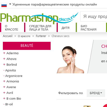
Russian
Уцененные парафармацевтические продукты онлайн
О
СРЕДСТВА ДЛЯ
БИО
ДИТЯ
КРАСОТЕ
ЛИЦА И ТЕЛА
РАСТЕНИЯ
Accueil
О красоте
Furterer
Cheveux secs
CH
BEAUTÉ
Ins
+
Aderma
+
Ahava
en 
+
Borlind
Apivita
Arganicare
+
Armonia
+
Avene
+
Avril
Фильтровать по
БРЕНД
+
B com Bio
BI-oil