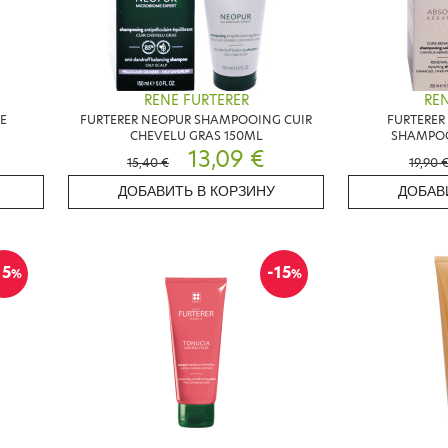
RENE FURTERER
REN
HE
FURTERER NEOPUR SHAMPOOING CUIR
FURTERER
CHEVELU GRAS 150ML
SHAMPOO
13,09 €
15,40 €
19,90 
ДОБАВИТЬ В КОРЗИНУ
ДОБАВ
15
-15
%
%