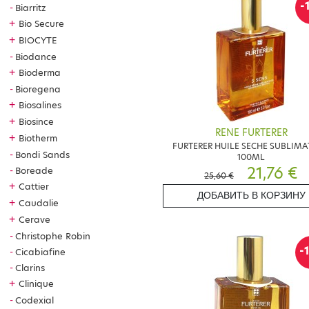
-
Biarritz
+
Bio Secure
+
BIOCYTE
Biodance
+
Bioderma
Bioregena
+
Biosalines
+
Biosince
RENE FURTERER
+
Biotherm
FURTERER HUILE SECHE SUBLIMA
Bondi Sands
100ML
21,76 €
Boreade
25,60 €
+
Cattier
ДОБАВИТЬ В КОРЗИНУ
+
Caudalie
+
Cerave
Christophe Robin
-
Cicabiafine
Clarins
+
Clinique
Codexial