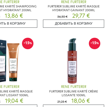
E FURTERER
RENE FURTERER
IME KARITÉ SHAMPOOING
FURTERER SUBLIME KARITÉ MASQUE
NT HYDRATANT 200ML
HYDRATANT GAINANT 200ML
13,86 €
29,77 €
€
36,30 €
ИТЬ В КОРЗИНУ
ДОБАВИТЬ В КОРЗИНУ
-15
-15
%
%
E FURTERER
RENE FURTERER
BLIME KARITÉ MASQUE
FURTERER SUBLIME KARITÉ CRÈME
ANT LISSANT 100ML
LISSANTE 100ML
19,04 €
18,06 €
€
21,25 €