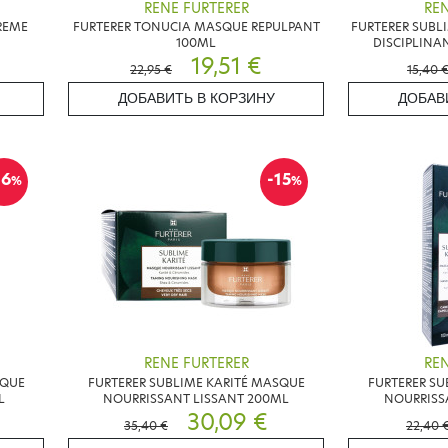
RENE FURTERER
REN
REME
FURTERER TONUCIA MASQUE REPULPANT
FURTERER SUBL
100ML
DISCIPLINA
19,51 €
22,95 €
15,40 
ДОБАВИТЬ В КОРЗИНУ
ДОБАВ
16
-15
%
%
RENE FURTERER
REN
SQUE
FURTERER SUBLIME KARITÉ MASQUE
FURTERER SU
L
NOURRISSANT LISSANT 200ML
NOURRISS
30,09 €
35,40 €
22,40 