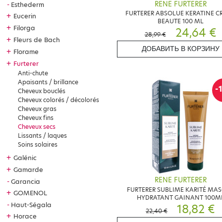
RENE FURTERER
Esthederm
FURTERER ABSOLUE KERATINE C
+
Eucerin
BEAUTE 100 ML
+
Filorga
24,64 €
28,99 €
+
Fleurs de Bach
ДОБАВИТЬ В КОРЗИНУ
+
Florame
+
Furterer
Anti-chute
Apaisants / brillance
-
Cheveux bouclés
Cheveux colorés / décolorés
Cheveux gras
Cheveux fins
Cheveux secs
Lissants / laques
Soins solaires
+
Galénic
+
Gamarde
RENE FURTERER
Garancia
FURTERER SUBLIME KARITÉ MA
+
GOMENOL
HYDRATANT GAINANT 100M
Haut-Ségala
18,82 €
22,40 €
+
Horace