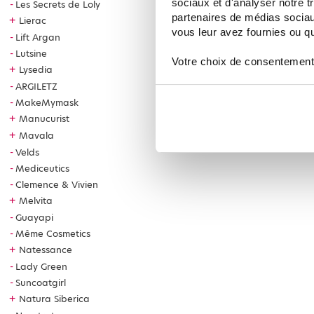
sociaux et d'analyser notre t
Les Secrets de Loly
partenaires de médias sociaux
+
Lierac
vous leur avez fournies ou qu'
Lift Argan
Lutsine
Votre choix de consentement
+
Lysedia
ARGILETZ
MakeMymask
+
Manucurist
+
Mavala
Velds
Mediceutics
Clemence & Vivien
+
Melvita
Guayapi
Même Cosmetics
+
Natessance
Lady Green
Suncoatgirl
+
Natura Siberica