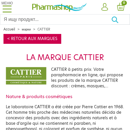
МЕНЮ
PRO
0
УЧЕТНАЯ ЗА
КОР
Accueil
марки
CATTIER
< RETOUR AUX MARQUES
LA MARQUE CATTIER
CATTIER à petits prix: Votre
parapharmacie en ligne, qui propose
les produits de la marque CATTIER
discount : crèmes, masques,…
Nature & produits cosmétiques
Le laboratoire CATTIER a été créée par Pierre Cattier en 1968.
Cet homme très proche des médecines naturelles décida de
concevoir des produits avec des ingrédients naturels et à
base d’argile qui ne contiennent ni paraben, ni
phenoxyethanol, ni colorant et parfum de synthèse, ni aucun