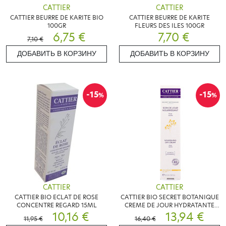
CATTIER
CATTIER
CATTIER BEURRE DE KARITE BIO
CATTIER BEURRE DE KARITE
100GR
FLEURS DES ILES 100GR
6,75 €
7,70 €
7,10 €
ДОБАВИТЬ В КОРЗИНУ
ДОБАВИТЬ В КОРЗИНУ
-15
-15
%
%
CATTIER
CATTIER
CATTIER BIO ECLAT DE ROSE
CATTIER BIO SECRET BOTANIQUE
CONCENTRE REGARD 15ML
CREME DE JOUR HYDRATANTE
10,16 €
50ML
13,94 €
11,95 €
16,40 €