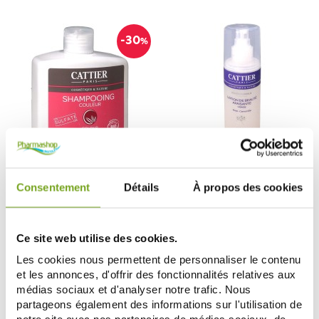
-30
%
CATTIER
CATTIER
CATTIER SHAMPOOING COULEUR
CATTIER LOTION DE BEAUTE
Consentement
Détails
À propos des cookies
250ML
APAISANTE VISAGE 200ML
4,83 €
8,50 €
6,90 €
ДОБАВИТЬ В КОРЗИНУ
ДОБАВИТЬ В КОРЗИНУ
Ce site web utilise des cookies.
Les cookies nous permettent de personnaliser le contenu
et les annonces, d'offrir des fonctionnalités relatives aux
Zéro
médias sociaux et d'analyser notre trafic. Nous
-15
-20
%
%
gaspi
partageons également des informations sur l'utilisation de