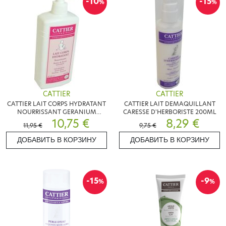
-10
-15
%
%
CATTIER
CATTIER
CATTIER LAIT CORPS HYDRATANT
CATTIER LAIT DEMAQUILLANT
NOURRISSANT GERANIUM
CARESSE D'HERBORISTE 200ML
500ML
10,75 €
8,29 €
11,95 €
9,75 €
ДОБАВИТЬ В КОРЗИНУ
ДОБАВИТЬ В КОРЗИНУ
-15
-9
%
%