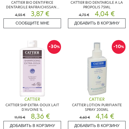
CATTIER BIO DENTIFRICE
CATTIER BIO DENTARGILE A LA
DENTARGILE RAFRAICHISSANT
PROPOLIS 75ML
75ML
3,87 €
4,04 €
4,55 €
4,75 €
СООБЩИТЕ МНЕ
ДОБАВИТЬ В КОРЗИНУ
-30
-10
%
%
CATTIER
CATTIER
CATTIER SHP EXTRA-DOUX LAIT
CATTIER LOTION PURIFIANTE
D'AVOINE 1L
SPRAY 200ML
8,36 €
4,14 €
11,95 €
4,60 €
ДОБАВИТЬ В КОРЗИНУ
ДОБАВИТЬ В КОРЗИНУ