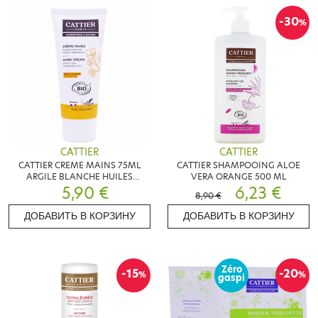
-30
%
CATTIER
CATTIER
CATTIER CREME MAINS 75ML
CATTIER SHAMPOOING ALOE
ARGILE BLANCHE HUILES
VERA ORANGE 500 ML
VÉGÉTALES
5,90 €
6,23 €
8,90 €
ДОБАВИТЬ В КОРЗИНУ
ДОБАВИТЬ В КОРЗИНУ
Zéro
-15
-20
%
%
gaspi