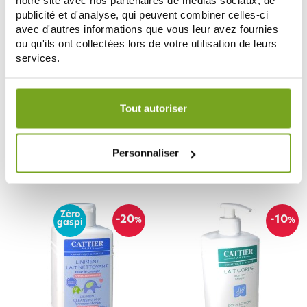
notre site avec nos partenaires de médias sociaux, de
publicité et d'analyse, qui peuvent combiner celles-ci
avec d'autres informations que vous leur avez fournies
ou qu'ils ont collectées lors de votre utilisation de leurs
services.
Votre choix de consentement est conservé pendant une
CATTIER
CATTIER
durée de 12 mois.
Tout autoriser
CATTIER EAU DEMAQUILLANTE
CATTIER PURETE DIVINE HUILE
YEUX SENSIBLES 150ML
DEMAQUILLANTE 100ML
5,91 €
8,56 €
6,95 €
10,70 €
Personnaliser
ДОБАВИТЬ В КОРЗИНУ
ДОБАВИТЬ В КОРЗИНУ
Zéro
-20
-10
%
%
gaspi