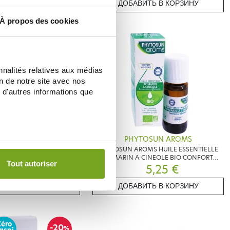
ИТЬ В КОРЗИНУ
ДОБАВИТЬ В КОРЗИНУ
À propos des cookies
nnalités relatives aux médias
on de notre site avec nos
 d'autres informations que
LEHNING
PHYTOSUN AROMS
RATUM DRAINAGE DETOX
PHYTOSUN AROMS HUILE ESSENTIELLE
0 GÉLULES
ROMARIN A CINEOLE BIO CONFORT
Tout autoriser
8,60 €
HEPATIQUE 10ML
5,25 €
ИТЬ В КОРЗИНУ
ДОБАВИТЬ В КОРЗИНУ
Zéro
-20
%