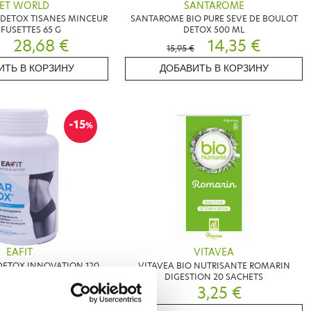
IET WORLD
SANTAROME
 DETOX TISANES MINCEUR
SANTAROME BIO PURE SEVE DE BOULOT
NFUSETTES 65 G
DETOX 500 ML
28,68 €
14,35 €
15,95 €
ИТЬ В КОРЗИНУ
ДОБАВИТЬ В КОРЗИНУ
-15
%
EAFIT
VITAVEA
DETOX INNOVATION 120
VITAVEA BIO NUTRISANTE ROMARIN
GELULES
DIGESTION 20 SACHETS
16,57 €
3,25 €
€