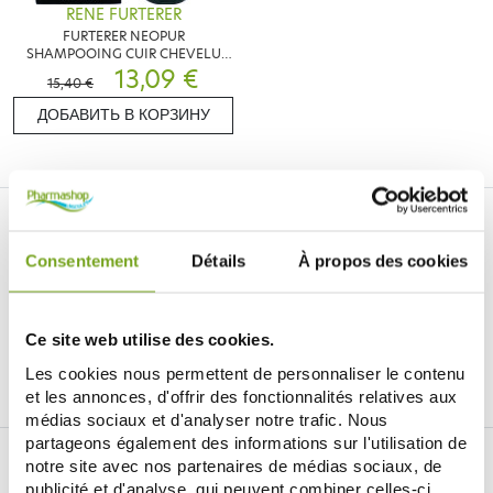
RENE FURTERER
FURTERER NEOPUR
SHAMPOOING CUIR CHEVELU
GRAS 150ML
13,09 €
15,40 €
ДОБАВИТЬ В КОРЗИНУ
Consentement
Détails
À propos des cookies
Je souhaite m'inscrire à la newsletter
Ce site web utilise des cookies.
Les cookies nous permettent de personnaliser le contenu
Facebook
Instagram
Pinterest
Tiktok
et les annonces, d'offrir des fonctionnalités relatives aux
médias sociaux et d'analyser notre trafic. Nous
partageons également des informations sur l'utilisation de
ИНТЕРНЕТ-АПТЕКА BALDY MÉJEAN
notre site avec nos partenaires de médias sociaux, de
publicité et d'analyse, qui peuvent combiner celles-ci