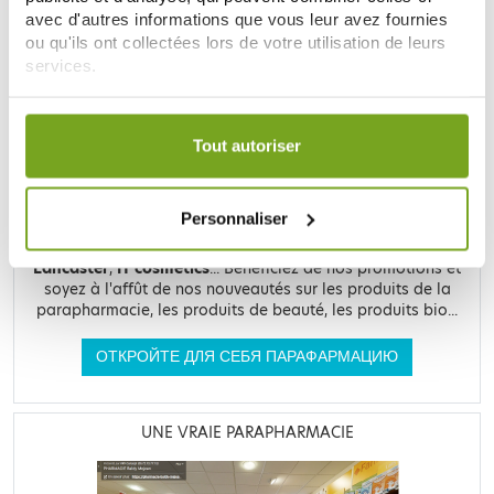
LE SITE DE PARAPHARMACIE EN LIGNE
avec d'autres informations que vous leur avez fournies
ou qu'ils ont collectées lors de votre utilisation de leurs
services.
Votre choix de consentement est conservé pendant une
durée de 12 mois.
Tout autoriser
Retrouvez plus de
20 000 références
à prix discount, de
nombreuses offres et promotions ainsi que toutes vos
Personnaliser
marques préférées,
Filorga
,
Nuxe
,
Caudalie
,
Rosebaie
,
Mustela
,
Uriage
,
Lierac
,
Garancia
,
Biocyte
,
Erborian
,
Lancaster
,
IT cosmetics
... Bénéficiez de nos promotions et
soyez à l'affût de nos nouveautés sur les produits de la
parapharmacie, les produits de beauté, les produits bio...
ОТКРОЙТЕ ДЛЯ СЕБЯ ПАРАФАРМАЦИЮ
UNE VRAIE PARAPHARMACIE