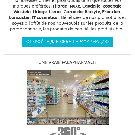
nombreuses offres et promotions ainsi que toutes vos
marques préférées,
Filorga
,
Nuxe
,
Caudalie
,
Rosebaie
,
Mustela
,
Uriage
,
Lierac
,
Garancia
,
Biocyte
,
Erborian
,
Lancaster
,
IT cosmetics
... Bénéficiez de nos promotions et
soyez à l'affût de nos nouveautés sur les produits de la
parapharmacie, les produits de beauté, les produits bio...
ОТКРОЙТЕ ДЛЯ СЕБЯ ПАРАФАРМАЦИЮ
UNE VRAIE PARAPHARMACIE