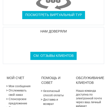
ПОСМОТРЕТЬ ВИРТУАЛЬНЫЙ ТУР
НАМ ДОВЕРЯЛИ
СМ. ОТЗЫВЫ КЛИЕНТОВ
МОЙ СЧЕТ
ПОМОЩЬ И
ОБСЛУЖИВАНИЕ
СОВЕТ
КЛИЕНТОВ
Мои сообщения
Отслеживать
Наша команда
безопасный
доступна по
свой заказ
способ оплаты
электронной почте
Спонсорское
Доставка и
через ваш личный
предложение
возврат
кабинет