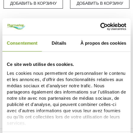
ДОБАВИТЬ В КОРЗИНУ
ДОБАВИТЬ В КОРЗИНУ
Consentement
Détails
À propos des cookies
Ce site web utilise des cookies.
Les cookies nous permettent de personnaliser le contenu
et les annonces, d'offrir des fonctionnalités relatives aux
INNOXA
médias sociaux et d'analyser notre trafic. Nous
INNOXA BASE SILICIUM SOIN
partageons également des informations sur l'utilisation de
DES ONGLES 11ML
7,95 €
notre site avec nos partenaires de médias sociaux, de
publicité et d'analyse, qui peuvent combiner celles-ci
ДОБАВИТЬ В КОРЗИНУ
avec d'autres informations que vous leur avez fournies
ou qu'ils ont collectées lors de votre utilisation de leurs
services.