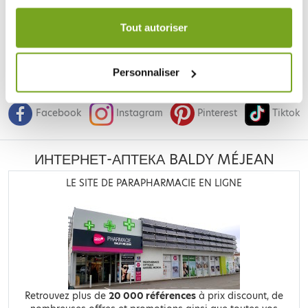
Votre choix de consentement est conservé pendant une
durée de 12 mois.
Tout autoriser
Personnaliser
Je souhaite m'inscrire à la newsletter
Facebook
Instagram
Pinterest
Tiktok
ИНТЕРНЕТ-АПТЕКА BALDY MÉJEAN
LE SITE DE PARAPHARMACIE EN LIGNE
Retrouvez plus de
20 000 références
à prix discount, de