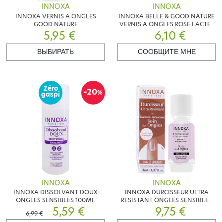
INNOXA
INNOXA
INNOXA VERNIS A ONGLES
INNOXA BELLE & GOOD NATURE
GOOD NATURE
VERNIS A ONGLES ROSE LACTEE
5,95 €
6,10 €
101
ВЫБИРАТЬ
СООБЩИТЕ МНЕ
Zéro
-20
%
gaspi
INNOXA
INNOXA
INNOXA DISSOLVANT DOUX
INNOXA DURCISSEUR ULTRA
ONGLES SENSIBLES 100ML
RESISTANT ONGLES SENSIBLES
5,59 €
9,75 €
11ML
6,99 €