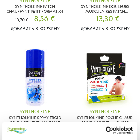
SYNTHOLKINE
SYNTHOLKINE
SYNTHOLKINE PATCH
SYNTHOLKINE DOULEURS
CHAUFFANT PETIT FORMAT X4
MUSCULAIRES PATCH
8,56 €
CHAUFFANT 4 PATCHS
13,30 €
10,70 €
ДОБАВИТЬ В КОРЗИНУ
ДОБАВИТЬ В КОРЗИНУ
SYNTHOLKINE
SYNTHOLKINE
SYNTHOLKINE SPRAY FROID
SYNTHOLKINE POCHE CHAUD
SOULAGEMENT IMMEDIAT
FROID 1 POCHE + HOUSSE
8,45 €
150ML
6,48 €