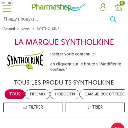
МЕНЮ
PRO
0
УЧЕТНАЯ ЗА
КОР
Accueil
марки
SYNTHOLKINE
LA MARQUE SYNTHOLKINE
Insérer votre contenu ici
en cliquant sur le bouton "Modifier le
contenu"
TOUS LES PRODUITS SYNTHOLKINE
TOUS
ПРОМО
НОВОСТИ
САМЫЕ ВОССТРЕБОВ
FILTRER
TRIER