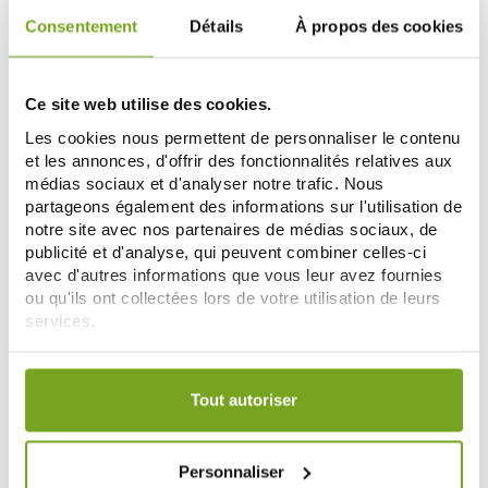
ДОБАВИТЬ В КОРЗИНУ
ДОБАВИТЬ В КОРЗИНУ
Consentement
Détails
À propos des cookies
-10
%
Ce site web utilise des cookies.
Les cookies nous permettent de personnaliser le contenu
et les annonces, d'offrir des fonctionnalités relatives aux
médias sociaux et d'analyser notre trafic. Nous
partageons également des informations sur l'utilisation de
notre site avec nos partenaires de médias sociaux, de
publicité et d'analyse, qui peuvent combiner celles-ci
avec d'autres informations que vous leur avez fournies
SYNTHOLKINE
SYNTHOLKINE
ou qu'ils ont collectées lors de votre utilisation de leurs
SYNTHOLKINE PATCHS FLEXIBLES
SYNTHOLKINE GEL DE MASSAGE
services.
MULTI-ZONES 4 PATCHS
CBD 50ML
9,77 €
9,73 €
10,85 €
Votre choix de consentement est conservé pendant une
ДОБАВИТЬ В КОРЗИНУ
ДОБАВИТЬ В КОРЗИНУ
durée de 12 mois.
Tout autoriser
Personnaliser