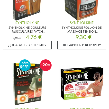
SYNTHOLKINE
SYNTHOLKINE
SYNTHOLKINE DOULEURS
SYNTHOLKINE ROLL-ON DE
MUSCULAIRES PATCH
MASSAGE TENSION
CHAUFFANT DOS
4,76 €
MUSCULAIRES
9,30 €
5,95 €
ДОБАВИТЬ В КОРЗИНУ
ДОБАВИТЬ В КОРЗИНУ
Zéro
-20
%
gaspi