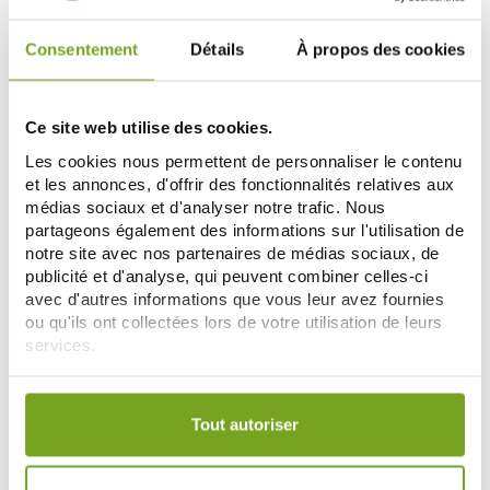
Consentement
Détails
À propos des cookies
-30
-30
%
%
Ce site web utilise des cookies.
Les cookies nous permettent de personnaliser le contenu
et les annonces, d'offrir des fonctionnalités relatives aux
médias sociaux et d'analyser notre trafic. Nous
partageons également des informations sur l'utilisation de
notre site avec nos partenaires de médias sociaux, de
publicité et d'analyse, qui peuvent combiner celles-ci
LANCASTER
LANCASTER
avec d'autres informations que vous leur avez fournies
LANCASTER GOLDEN TAN
LANCASTER GOLDEN TAN
ou qu'ils ont collectées lors de votre utilisation de leurs
MAXIMIZER HUILE APRES SOLEIL
MAXIMIZER SERUM APRES SOLEIL
services.
150ML
20,23 €
30ML
20,93 €
28,90 €
29,90 €
ДОБАВИТЬ В КОРЗИНУ
ДОБАВИТЬ В КОРЗИНУ
Votre choix de consentement est conservé pendant une
durée de 12 mois.
Tout autoriser
-30
-30
%
%