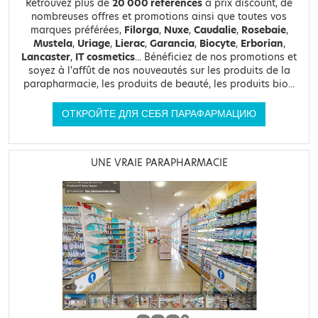
Retrouvez plus de
20 000 références
à prix discount, de
nombreuses offres et promotions ainsi que toutes vos
marques préférées,
Filorga
,
Nuxe
,
Caudalie
,
Rosebaie
,
Mustela
,
Uriage
,
Lierac
,
Garancia
,
Biocyte
,
Erborian
,
Lancaster
,
IT cosmetics
... Bénéficiez de nos promotions et
soyez à l'affût de nos nouveautés sur les produits de la
parapharmacie, les produits de beauté, les produits bio...
ОТКРОЙТЕ ДЛЯ СЕБЯ ПАРАФАРМАЦИЮ
UNE VRAIE PARAPHARMACIE