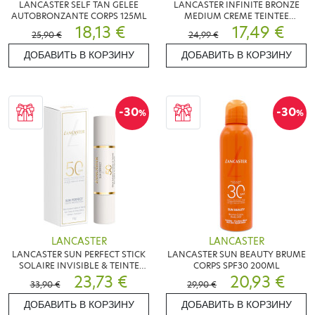
LANCASTER SELF TAN GELEE
LANCASTER INFINITE BRONZE
AUTOBRONZANTE CORPS 125ML
MEDIUM CREME TEINTEE
18,13 €
LUMIERE SPF30 50ML
17,49 €
25,90 €
24,99 €
ДОБАВИТЬ В КОРЗИНУ
ДОБАВИТЬ В КОРЗИНУ
-30
-30
%
%
LANCASTER
LANCASTER
LANCASTER SUN PERFECT STICK
LANCASTER SUN BEAUTY BRUME
SOLAIRE INVISIBLE & TEINTE
CORPS SPF30 200ML
SPF50 12G
23,73 €
20,93 €
33,90 €
29,90 €
ДОБАВИТЬ В КОРЗИНУ
ДОБАВИТЬ В КОРЗИНУ