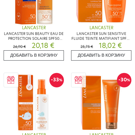
LANCASTER
LANCASTER
LANCASTER SUN BEAUTY EAU DE
LANCASTER SUN SENSITIVE
PROTECTION SOLAIRE SPF50
FLUIDE TEINTE MATIFIANT SPF50
150ML
20,18 €
30ML
18,02 €
26,90 €
25,75 €
ДОБАВИТЬ В КОРЗИНУ
ДОБАВИТЬ В КОРЗИНУ
-33
-30
%
%