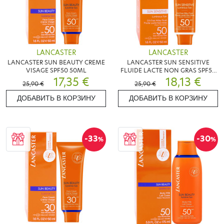
LANCASTER
LANCASTER
LANCASTER SUN BEAUTY CREME
LANCASTER SUN SENSITIVE
VISAGE SPF50 50ML
FLUIDE LACTE NON GRAS SPF50
17,35 €
50ML
18,13 €
25,90 €
25,90 €
ДОБАВИТЬ В КОРЗИНУ
ДОБАВИТЬ В КОРЗИНУ
-33
-30
%
%