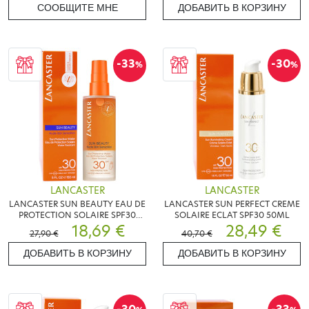
СООБЩИТЕ МНЕ
ДОБАВИТЬ В КОРЗИНУ
-33
-30
%
%
LANCASTER
LANCASTER
LANCASTER SUN BEAUTY EAU DE
LANCASTER SUN PERFECT CREME
PROTECTION SOLAIRE SPF30
SOLAIRE ECLAT SPF30 50ML
150ML
18,69 €
28,49 €
27,90 €
40,70 €
ДОБАВИТЬ В КОРЗИНУ
ДОБАВИТЬ В КОРЗИНУ