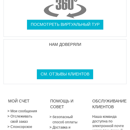
ПОСМОТРЕТЬ ВИРТУАЛЬНЫЙ ТУР
НАМ ДОВЕРЯЛИ
СМ. ОТЗЫВЫ КЛИЕНТОВ
МОЙ СЧЕТ
ПОМОЩЬ И
ОБСЛУЖИВАНИЕ
СОВЕТ
КЛИЕНТОВ
Мои сообщения
Отслеживать
Наша команда
безопасный
доступна по
свой заказ
способ оплаты
электронной почте
Спонсорское
Доставка и