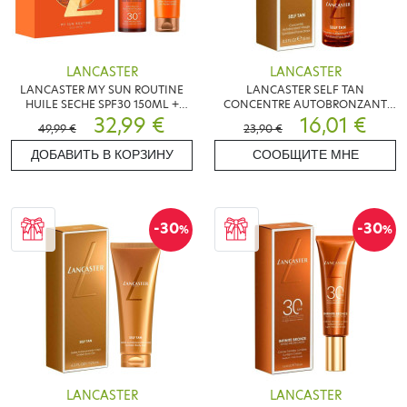
LANCASTER
LANCASTER
LANCASTER MY SUN ROUTINE
LANCASTER SELF TAN
HUILE SECHE SPF30 150ML +
CONCENTRE AUTOBRONZANT
AFTER SUN LOTION 125ML
32,99 €
VISAGE 15ML
16,01 €
49,99 €
23,90 €
ДОБАВИТЬ В КОРЗИНУ
СООБЩИТЕ МНЕ
-30
-30
%
%
LANCASTER
LANCASTER