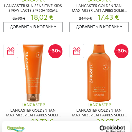
LANCASTER
LANCASTER
LANCASTER SUN SENSITIVE KIDS
LANCASTER GOLDEN TAN
SPRAY LACTE SPF50+ 150ML
MAXIMIZER LAIT APRES SOLEIL
18,02 €
125ML
17,43 €
26,90 €
24,90 €
ДОБАВИТЬ В КОРЗИНУ
ДОБАВИТЬ В КОРЗИНУ
-30
-30
%
%
LANCASTER
LANCASTER
LANCASTER GOLDEN TAN
LANCASTER GOLDEN TAN
MAXIMIZER LAIT APRES SOLEIL
MAXIMIZER LAIT APRES SOLEIL
250ML
23,73 €
400ML
28,87 €
33,90 €
41,25 €
ДОБАВИТЬ В КОРЗИНУ
ДОБАВИТЬ В КОРЗИНУ