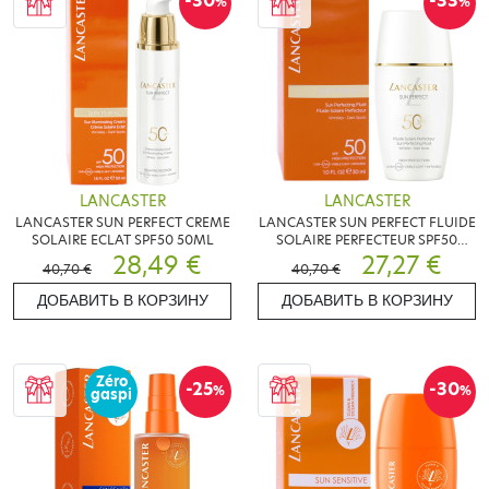
-30
-33
%
%
LANCASTER
LANCASTER
LANCASTER SUN PERFECT CREME
LANCASTER SUN PERFECT FLUIDE
SOLAIRE ECLAT SPF50 50ML
SOLAIRE PERFECTEUR SPF50
28,49 €
30ML
27,27 €
40,70 €
40,70 €
ДОБАВИТЬ В КОРЗИНУ
ДОБАВИТЬ В КОРЗИНУ
Zéro
-25
-30
%
%
gaspi