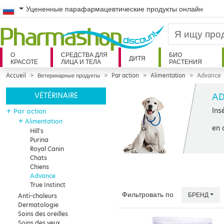
Russian
Уцененные парафармацевтические продукты онлайн
О
СРЕДСТВА ДЛЯ
БИО
ДИТЯ
КРАСОТЕ
ЛИЦА И ТЕЛА
РАСТЕНИЯ
Accueil
Ветеринарные продукты
Par action
Alimentation
Advance
A
VÉTÉRINAIRE
Ins
+
Par action
+
Alimentation
en 
Hill's
Purina
Royal Canin
Chats
Chiens
Advance
True Instinct
Фильтровать по
БРЕНД
Anti-chaleurs
Dermatologie
Soins des oreilles
Soins des yeux