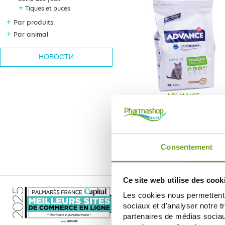
+
Tiques et puces
+
Par produits
+
Par animal
НОВОСТИ
ADVANCE
ADVANCE ACTIVE DEFENSE STERI
JUNIOR 1.5KG
16,98 €
ДОБАВИТЬ В КОРЗИНУ
Consentement
Ce site web utilise des cook
Les cookies nous permettent d
sociaux et d'analyser notre t
partenaires de médias sociaux