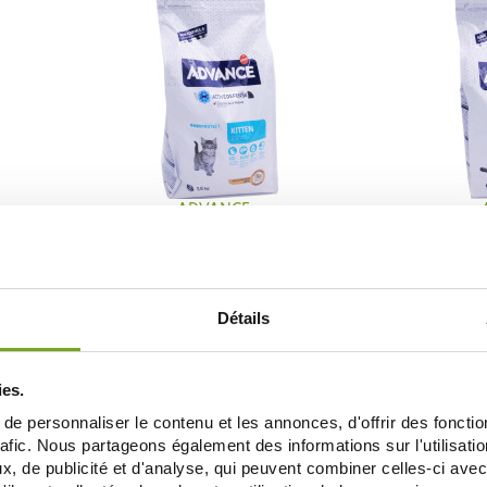
ADVANCE
LIZED
ADVANCE ACTIVEDEFENSE KITTEN 1.5KG
ADVANCE ACTI
S
20,25 €
ДОБАВИТЬ В КОРЗИНУ
ДОБАВ
Détails
ies.
e personnaliser le contenu et les annonces, d'offrir des fonctio
Je souhaite m'inscrire à la newsletter
rafic. Nous partageons également des informations sur l'utilisati
, de publicité et d'analyse, qui peuvent combiner celles-ci avec