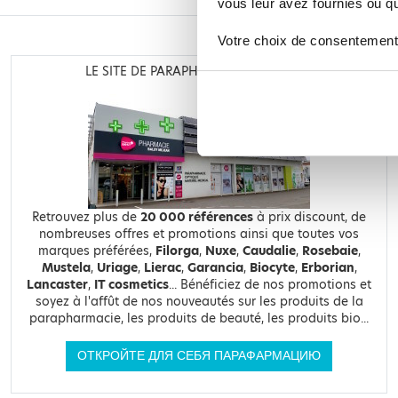
vous leur avez fournies ou qu'
Votre choix de consentement
LE SITE DE PARAPHARMACIE EN LIGNE
Retrouvez plus de
20 000 références
à prix discount, de
nombreuses offres et promotions ainsi que toutes vos
marques préférées,
Filorga
,
Nuxe
,
Caudalie
,
Rosebaie
,
Mustela
,
Uriage
,
Lierac
,
Garancia
,
Biocyte
,
Erborian
,
Lancaster
,
IT cosmetics
... Bénéficiez de nos promotions et
soyez à l'affût de nos nouveautés sur les produits de la
parapharmacie, les produits de beauté, les produits bio...
ОТКРОЙТЕ ДЛЯ СЕБЯ ПАРАФАРМАЦИЮ