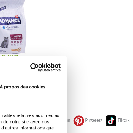
ADVANCE
VEDEFENSE STERILIZED
ENIOR 1.5KG
19,72 €
ИТЬ В КОРЗИНУ
À propos des cookies
nnalités relatives aux médias
Facebook
Instagram
Pinterest
Tiktok
on de notre site avec nos
 d'autres informations que