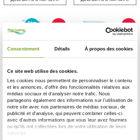
Zéro
-20
-15
%
%
gaspi
Consentement
Détails
À propos des cookies
Ce site web utilise des cookies.
Les cookies nous permettent de personnaliser le contenu
TALIKA
TALIKA
et les annonces, d'offrir des fonctionnalités relatives aux
TALIKA SMILE CODE SOIN DUO
TALIKA LIPOCILS EXPERT SERUM
ANTI AGE LEVRES ET CONTOUR
POUSSE ET PIGMENTATION
médias sociaux et d'analyser notre trafic. Nous
2X2.5ML
25,59 €
3.8ML
20,39 €
partageons également des informations sur l'utilisation de
31,99 €
23,99 €
notre site avec nos partenaires de médias sociaux, de
ДОБАВИТЬ В КОРЗИНУ
ДОБАВИТЬ В КОРЗИНУ
publicité et d'analyse, qui peuvent combiner celles-ci
avec d'autres informations que vous leur avez fournies
ou qu'ils ont collectées lors de votre utilisation de leurs
services.
-15
-21
%
%