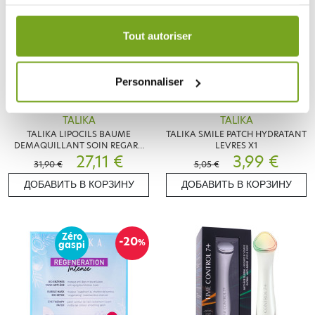
Votre choix de consentement est conservé pendant une
durée de 12 mois.
Tout autoriser
Personnaliser
TALIKA
TALIKA
TALIKA LIPOCILS BAUME
TALIKA SMILE PATCH HYDRATANT
DEMAQUILLANT SOIN REGARD
LEVRES X1
30ML
27,11 €
3,99 €
31,90 €
5,05 €
ДОБАВИТЬ В КОРЗИНУ
ДОБАВИТЬ В КОРЗИНУ
Zéro
-20
%
gaspi