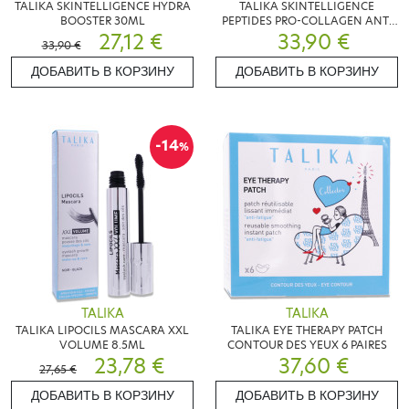
TALIKA SKINTELLIGENCE HYDRA
TALIKA SKINTELLIGENCE
BOOSTER 30ML
PEPTIDES PRO-COLLAGEN ANTI
27,12 €
AGE BOOSTER 30ML
33,90 €
33,90 €
ДОБАВИТЬ В КОРЗИНУ
ДОБАВИТЬ В КОРЗИНУ
-14
%
TALIKA
TALIKA
TALIKA LIPOCILS MASCARA XXL
TALIKA EYE THERAPY PATCH
VOLUME 8.5ML
CONTOUR DES YEUX 6 PAIRES
23,78 €
37,60 €
27,65 €
ДОБАВИТЬ В КОРЗИНУ
ДОБАВИТЬ В КОРЗИНУ