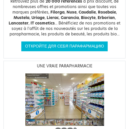
Retrouvez plus de
20 000 références
à prix discount, de
nombreuses offres et promotions ainsi que toutes vos
marques préférées,
Filorga
,
Nuxe
,
Caudalie
,
Rosebaie
,
Mustela
,
Uriage
,
Lierac
,
Garancia
,
Biocyte
,
Erborian
,
Lancaster
,
IT cosmetics
... Bénéficiez de nos promotions et
soyez à l'affût de nos nouveautés sur les produits de la
parapharmacie, les produits de beauté, les produits bio...
ОТКРОЙТЕ ДЛЯ СЕБЯ ПАРАФАРМАЦИЮ
UNE VRAIE PARAPHARMACIE