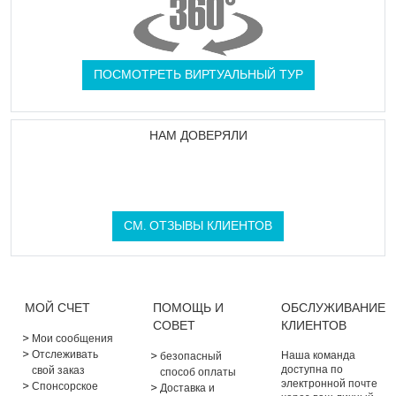
ПОСМОТРЕТЬ ВИРТУАЛЬНЫЙ ТУР
НАМ ДОВЕРЯЛИ
СМ. ОТЗЫВЫ КЛИЕНТОВ
МОЙ СЧЕТ
ПОМОЩЬ И
ОБСЛУЖИВАНИЕ
СОВЕТ
КЛИЕНТОВ
Мои сообщения
Отслеживать
Наша команда
безопасный
доступна по
свой заказ
способ оплаты
электронной почте
Спонсорское
Доставка и