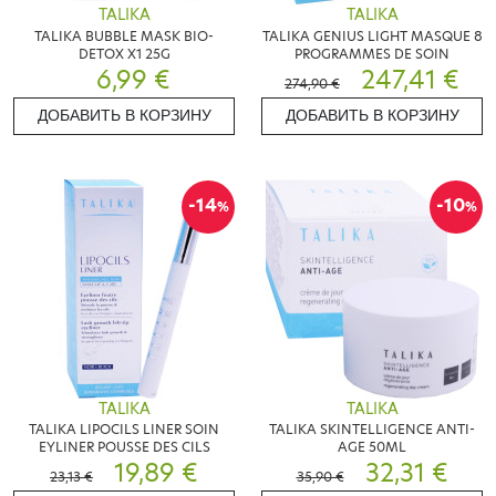
TALIKA
TALIKA
TALIKA BUBBLE MASK BIO-
TALIKA GENIUS LIGHT MASQUE 8
DETOX X1 25G
PROGRAMMES DE SOIN
6,99 €
247,41 €
274,90 €
ДОБАВИТЬ В КОРЗИНУ
ДОБАВИТЬ В КОРЗИНУ
-14
-10
%
%
TALIKA
TALIKA
TALIKA LIPOCILS LINER SOIN
TALIKA SKINTELLIGENCE ANTI-
EYLINER POUSSE DES CILS
AGE 50ML
19,89 €
32,31 €
23,13 €
35,90 €