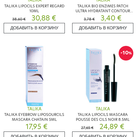
TALIKA
TALIKA
TALIKA LIPOCILS EXPERT REGARD
TALIKA BIO ENZIMES PATCH
10ML
ULTRA HYDRATANT CONTOUR
30,88 €
DES YEUX
3,40 €
38,60 €
3,78 €
ДОБАВИТЬ В КОРЗИНУ
ДОБАВИТЬ В КОРЗИНУ
-10
%
TALIKA
TALIKA
TALIKA EYEBROW LIPOSOURCILS
TALIKA LIPOCILS MASCARA
MASCARA CHATAIN 5ML
POUSSE DES CILS NOIR 8.5ML
17,95 €
24,89 €
27,65 €
ДОБАВИТЬ В КОРЗИНУ
ДОБАВИТЬ В КОРЗИНУ