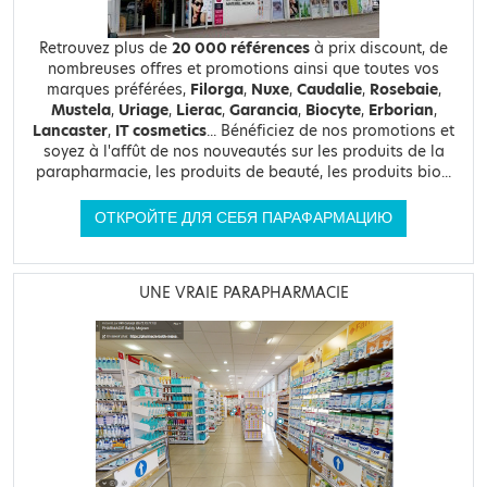
Retrouvez plus de
20 000 références
à prix discount, de
nombreuses offres et promotions ainsi que toutes vos
marques préférées,
Filorga
,
Nuxe
,
Caudalie
,
Rosebaie
,
Mustela
,
Uriage
,
Lierac
,
Garancia
,
Biocyte
,
Erborian
,
Lancaster
,
IT cosmetics
... Bénéficiez de nos promotions et
soyez à l'affût de nos nouveautés sur les produits de la
parapharmacie, les produits de beauté, les produits bio...
ОТКРОЙТЕ ДЛЯ СЕБЯ ПАРАФАРМАЦИЮ
UNE VRAIE PARAPHARMACIE