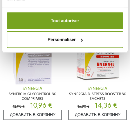
11,20 €
15,92 €
14,18 €
19,90 €
Votre choix de consentement est conservé pendant une
ДОБАВИТЬ В КОРЗИНУ
ДОБАВИТЬ В КОРЗИНУ
durée de 12 mois.
Tout autoriser
-15
-15
%
%
Personnaliser
SYNERGIA
SYNERGIA
SYNERGIA GLYCONTROL 30
SYNERGIA D-STRESS BOOSTER 30
COMPRIMES
SACHETS
10,96 €
14,36 €
12,90 €
16,90 €
ДОБАВИТЬ В КОРЗИНУ
ДОБАВИТЬ В КОРЗИНУ