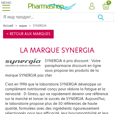
МЕНЮ
PRO
0
УЧЕТНАЯ ЗА
КОР
Accueil
марки
SYNERGIA
< RETOUR AUX MARQUES
LA MARQUE SYNERGIA
SYNERGIA à prix discount : Votre
parapharmacie discount en ligne
vous propose les produits de la
marque SYNERGIA pas cher.
C’est en 1996 que le laboratoire SYNERGIA développe un
complément nutritionnel conçu pour réduire la fatigue et la
nervosité : D-Stress, qui va rapidement devenir une référence
sur le marché et lancer le succès de SYNERGIA. Aujourd’hui,
le laboratoire propose plus de 50 références de haute
qualité, formulées avec des ingrédients rigoureusement
sélectionnés pour leur efficacité, leur biocompatibilité et leur