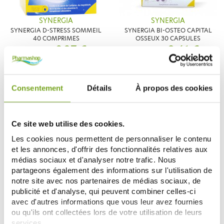
SYNERGIA
SYNERGIA
SYNERGIA D-STRESS SOMMEIL
SYNERGIA BI-OSTEO CAPITAL
40 COMPRIMES
OSSEUX 30 CAPSULES
9,27 €
8,61 €
10,90 €
10,90 €
ДОБАВИТЬ В КОРЗИНУ
ДОБАВИТЬ В КОРЗИНУ
Consentement
Détails
À propos des cookies
Zéro
-21
-20
%
%
gaspi
Ce site web utilise des cookies.
Les cookies nous permettent de personnaliser le contenu
et les annonces, d'offrir des fonctionnalités relatives aux
médias sociaux et d'analyser notre trafic. Nous
partageons également des informations sur l'utilisation de
notre site avec nos partenaires de médias sociaux, de
publicité et d'analyse, qui peuvent combiner celles-ci
SYNERGIA
SYNERGIA
avec d'autres informations que vous leur avez fournies
SYNERGIA D-STRESS FOCUS
SYNERGIA D-STRESS JOUR & NUIT
ou qu'ils ont collectées lors de votre utilisation de leurs
MEMOIRE 30 COMPRIMES
60 COMPRIMES
services.