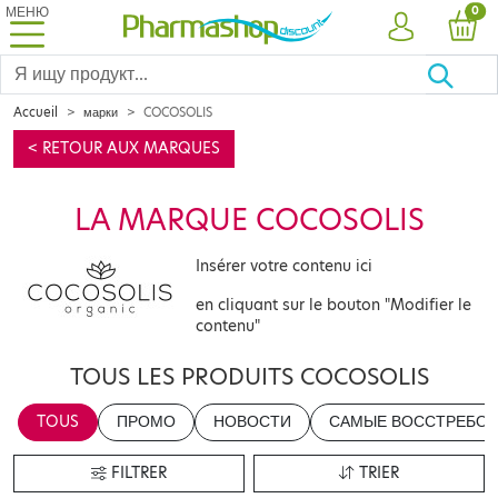
МЕНЮ
PRO
0
УЧЕТНАЯ ЗА
КОР
Accueil
марки
COCOSOLIS
< RETOUR AUX MARQUES
LA MARQUE COCOSOLIS
Insérer votre contenu ici
en cliquant sur le bouton "Modifier le
contenu"
TOUS LES PRODUITS COCOSOLIS
TOUS
ПРОМО
НОВОСТИ
САМЫЕ ВОССТРЕБОВ
FILTRER
TRIER