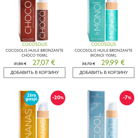
COCOSOLIS
COCOSOLIS
COCOSOLIS HUILE BRONZANTE
COCOSOLIS HUILE BRONZANTE
CHOCO 110ML
MONOI 110ML
27,07 €
29,99 €
31,85 €
33,70 €
ДОБАВИТЬ В КОРЗИНУ
ДОБАВИТЬ В КОРЗИНУ
Zéro
-20
-7
%
%
gaspi