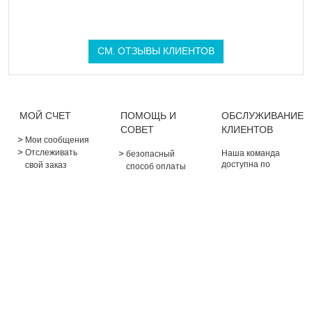
СМ. ОТЗЫВЫ КЛИЕНТОВ
МОЙ СЧЕТ
ПОМОЩЬ И
ОБСЛУЖИВАНИЕ
СОВЕТ
КЛИЕНТОВ
Мои сообщения
Отслеживать
Наша команда
безопасный
доступна по
свой заказ
способ оплаты
электронной почте
Спонсорское
Доставка и
через ваш личный
предложение
возврат
кабинет
Очки лояльности
Контакты и
служба
поддержки
Часто
задаваемые
вопросы
ОКОЛО
АПТЕКА BALDY-MÉJEAN
Parapharmacie Baldy-Mejean,
Условия продажи