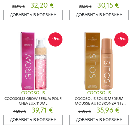
32,20 €
30,15 €
33,90 €
33,50 €
ДОБАВИТЬ В КОРЗИНУ
ДОБАВИТЬ В КОРЗИНУ
-5
-5
%
%
COCOSOLIS
COCOSOLIS
COCOSOLIS GROW SERUM POUR
COCOSOLIS SOLIS MEDIUM
CHEVEUX 110ML
MOUSSE AUTOBRONZANTE
39,71 €
200ML
35,96 €
41,80 €
37,85 €
ДОБАВИТЬ В КОРЗИНУ
ДОБАВИТЬ В КОРЗИНУ