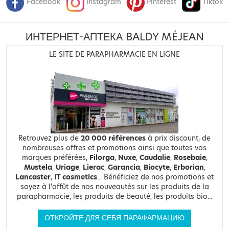
Facebook
Instagram
Pinterest
Tiktok
ИНТЕРНЕТ-АПТЕКА BALDY MÉJEAN
LE SITE DE PARAPHARMACIE EN LIGNE
Retrouvez plus de
20 000 références
à prix discount, de
nombreuses offres et promotions ainsi que toutes vos
marques préférées,
Filorga
,
Nuxe
,
Caudalie
,
Rosebaie
,
Mustela
,
Uriage
,
Lierac
,
Garancia
,
Biocyte
,
Erborian
,
Lancaster
,
IT cosmetics
... Bénéficiez de nos promotions et
soyez à l'affût de nos nouveautés sur les produits de la
parapharmacie, les produits de beauté, les produits bio...
ОТКРОЙТЕ ДЛЯ СЕБЯ ПАРАФАРМАЦИЮ