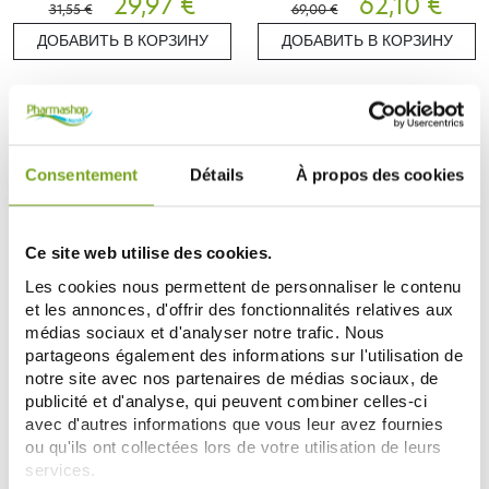
29,97 €
62,10 €
31,55 €
69,00 €
ДОБАВИТЬ В КОРЗИНУ
ДОБАВИТЬ В КОРЗИНУ
-5
%
Consentement
Détails
À propos des cookies
Ce site web utilise des cookies.
Les cookies nous permettent de personnaliser le contenu
et les annonces, d'offrir des fonctionnalités relatives aux
COCOSOLIS
COCOSOLIS
médias sociaux et d'analyser notre trafic. Nous
COCOSOLIS LOTION SOLAIRE
COCOSOLIS LOTION SOLAIRE
partageons également des informations sur l'utilisation de
SPF30 100G
SPF50 100G
notre site avec nos partenaires de médias sociaux, de
32,20 €
33,70 €
33,90 €
publicité et d'analyse, qui peuvent combiner celles-ci
avec d'autres informations que vous leur avez fournies
ДОБАВИТЬ В КОРЗИНУ
ДОБАВИТЬ В КОРЗИНУ
ou qu'ils ont collectées lors de votre utilisation de leurs
services.